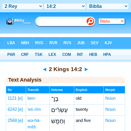
Bible
>
Hebrew
> 2 Kings 14:2
◄
2 Kings 14:2
►
Text Analysis
Str
Translit
Hebrew
English
Morph
1121
[e]
ben-
בֶּן־
old
Noun
6242
[e]
‘eś-rîm
עֶשְׂרִ֨ים
twenty
Noun
2568
[e]
wə-ḥā-
וְחָמֵ֤שׁ
and five
Noun
mêš