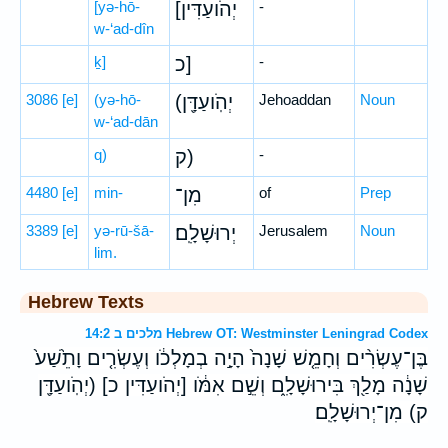
[yə-hō-
[יְהֹועַדִּין
-
w-‘ad-dîn
ḵ]
כ]
-
3086
[e]
(yə-hō-
(יְהֹֽועַדָּ֖ן
Jehoaddan
Noun
w-‘ad-dān
q)
ק)
-
4480
[e]
min-
מִן־
of
Prep
3389
[e]
yə-rū-šā-
יְרוּשָׁלִָֽם׃
Jerusalem
Noun
lim.
Hebrew Texts
מלכים ב 14:2 Hebrew OT: Westminster Leningrad Codex
בֶּן־עֶשְׂרִ֨ים וְחָמֵ֤שׁ שָׁנָה֙ הָיָ֣ה בְמָלְכֹ֔ו וְעֶשְׂרִ֤ים וָתֵ֙שַׁע֙
שָׁנָ֔ה מָלַ֖ךְ בִּירוּשָׁלִָ֑ם וְשֵׁ֣ם אִמֹּ֔ו [יְהֹועַדִּין כ] (יְהֹֽועַדָּ֖ן
ק) מִן־יְרוּשָׁלִָֽם׃