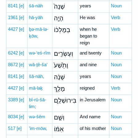
8141
[e]
šā-nāh
שָׁנָה֙
years
Noun
1961
[e]
hā-yāh
הָיָ֣ה
He was
Verb
4427
[e]
ḇə-mā-lə-
בְמָלְכ֔וֹ
when he
Verb
ḵōw,
began to
reign
6242
[e]
wə-‘eś-rîm
וְעֶשְׂרִ֤ים
and twenty
Noun
8672
[e]
wā-ṯê-ša‘
וָתֵ֙שַׁע֙
and nine
Noun
8141
[e]
šā-nāh,
שָׁנָ֔ה
years
Noun
4427
[e]
mā-laḵ
מָלַ֖ךְ
reigned
Verb
3389
[e]
bî-rū-šā-
בִּירוּשָׁלִָ֑ם
in Jerusalem
Noun
lim;
8034
[e]
wə-šêm
וְשֵׁ֣ם
And name
Noun
517
[e]
’im-mōw,
אִמּ֔וֹ
of his mother
Noun