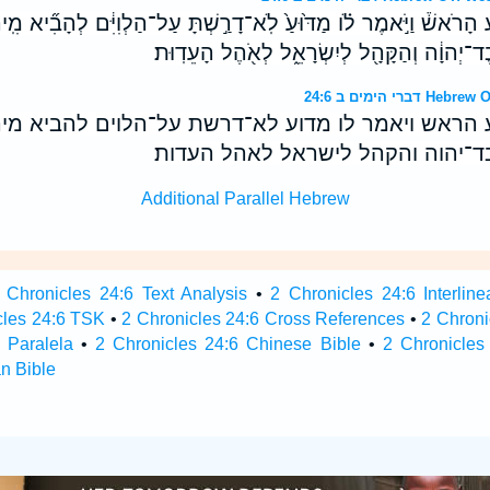
ָ֣ע הָרֹאשׁ֒ וַיֹּ֣אמֶר לֹ֗ו מַדּ֙וּעַ֙ לֹֽא־דָרַ֣שְׁתָּ עַל־הַלְוִיִּ֔ם לְהָבִ֞יא מִֽיה
יְהוָ֔ה וְהַקָּהָ֖ל לְיִשְׂרָאֵ֑ל לְאֹ֖הֶל הָעֵדֽוּת׃
 הימים ב 24:6
ע הראש ויאמר לו מדוע לא־דרשת על־הלוים להביא מיה
יהוה והקהל לישראל לאהל העדות׃
Additional Parallel Hebrew
 Chronicles 24:6 Text Analysis
•
2 Chronicles 24:6 Interline
cles 24:6 TSK
•
2 Chronicles 24:6 Cross References
•
2 Chroni
 Paralela
•
2 Chronicles 24:6 Chinese Bible
•
2 Chronicles
n Bible