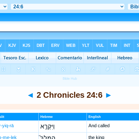
◄
2 Chronicles 24:6
►
lit
Hebrew
English
-yiq-rā
וַיִּקְרָ֣א
And called
-me-leḵ
הַמֶּלֶךְ֮
the king