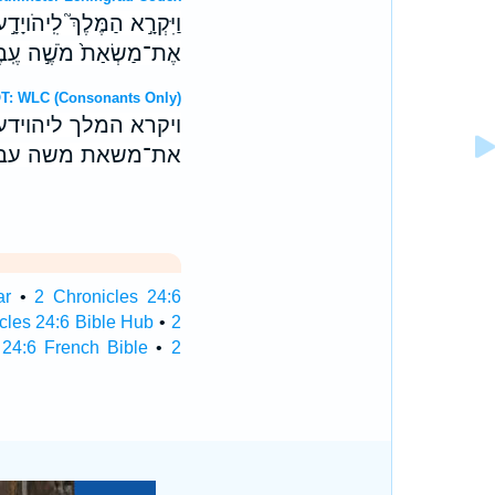
וַיִּקְרָ֣א הַמֶּלֶךְ֮ לִֽיהֹויָד
אֶת־מַשְׂאַת֙ מֹשֶׁ֣ה עֶֽבֶד־
דברי Hebrew OT: WLC (Consonants Only)
ויקרא המלך ליהויד
את־משאת משה עבד־
ar
•
2 Chronicles 24:6
cles 24:6 Bible Hub
•
2
 24:6 French Bible
•
2