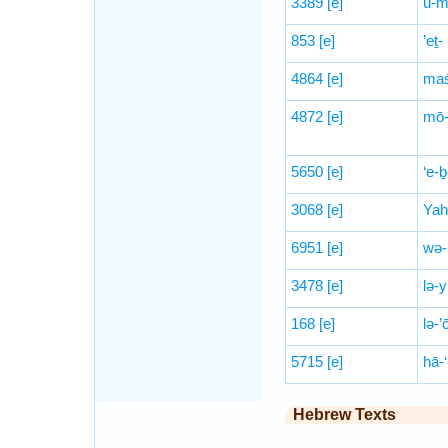
3389
[e]
ū-m
853
[e]
’eṯ-
4864
[e]
maś
4872
[e]
mō-
5650
[e]
‘e-
3068
[e]
Yah
6951
[e]
wə-
3478
[e]
lə-y
168
[e]
lə-’
5715
[e]
hā-‘
Hebrew Texts