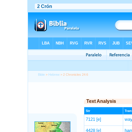
Bible
>
Hebrew
> 2 Chronicles 24:6
Text Analysis
Str
Trans
7121
[e]
way
4428
[e]
ham