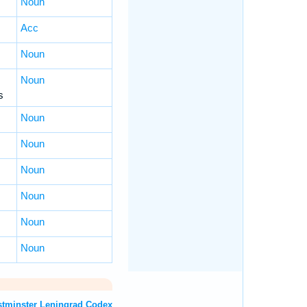
Noun
Acc
Noun
Noun
s
Noun
Noun
Noun
Noun
Noun
Noun
rew OT: Westminster Leningrad Codex