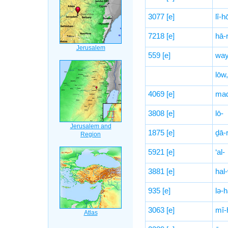
3077
[e]
lî-h
7218
[e]
hā-
559
[e]
way
lōw,
4069
[e]
mad
3808
[e]
lō-
1875
[e]
ḏā-
5921
[e]
‘al-
3881
[e]
hal
935
[e]
lə-h
3063
[e]
mî-