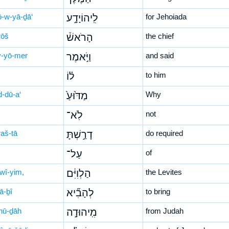
ō-w-yā-ḏā‘
לִֽיהוֹיָדָ֣ע
for Jehoiada
rōš
הָרֹאשׁ֒
the chief
-yō-mer
וַיֹּ֣אמֶר
and said
ל֗וֹ
to him
-dū-a‘
מַדּ֙וּעַ֙
Why
לֹֽא־
not
raš-tā
דָרַ֣שְׁתָּ
do required
עַל־
of
-wî-yim,
הַלְוִיִּ֔ם
the Levites
ā-ḇî
לְהָבִ֞יא
to bring
hū-ḏāh
מִֽיהוּדָ֣ה
from Judah