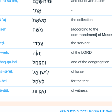
î-rū-šā-lim,
וּמִֽירוּשָׁלִַ֗ם
and out of Jerusalem
אֶת־
-
-’aṯ
מַשְׂאַת֙
the collection
šeh
מֹשֶׁ֣ה
[according to the
commandment] of Mose
ḇeḏ-
עֶֽבֶד־
the servant
-weh,
יְהוָ֔ה
of the LORD
haq-qā-hāl
וְהַקָּהָ֖ל
and of the congregation
iś-rā-’êl;
לְיִשְׂרָאֵ֑ל
of Israel
ō-hel
לְאֹ֖הֶל
for the tent
ê-ḏūṯ.
הָעֵדֽוּת׃
of witness
דברי הימים ב 24:6 Heb