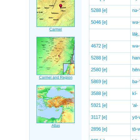
5288
[e]
nə-
5046
[e]
wə-
lāḵ,
4672
[e]
wə-
5288
[e]
han
2580
[e]
ḥên
5869
[e]
bə-
3588
[e]
kî-
5921
[e]
‘al-
3117
[e]
yō
2896
[e]
ṭō-