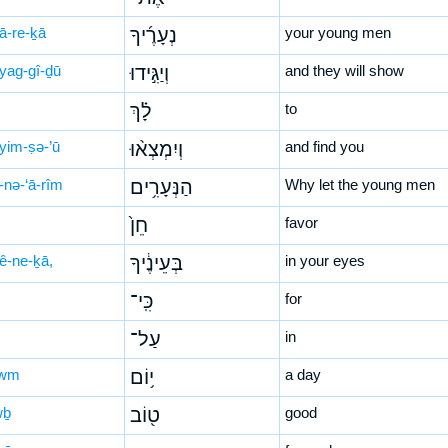
‘ā-re-ḵā
נְעָרֶ֜יךָ
your young men
yag-gî-ḏū
וְיַגִּ֣ידוּ
and they will show
לָ֗ךְ
to
yim-ṣə-’ū
וְיִמְצְא֨וּ
and find you
-nə-‘ā-rîm
הַנְּעָרִ֥ים
Why let the young men
חֵן֙
favor
‘ê-ne-ḵā,
בְּעֵינֶ֔יךָ
in your eyes
כִּֽי־
for
עַל־
in
-wm
י֥וֹם
a day
wḇ
ט֖וֹב
good