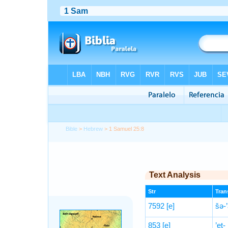
Bible
>
Hebrew
> 1 Samuel 25:8
Text Analysis
Str
Trans
7592
[e]
šə-’
853
[e]
’eṯ-