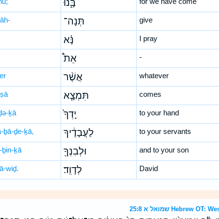
nū;
בָּ֑נוּ
for we have come
nāh-
תְּנָה־
give
נָּ֗א
I pray
אֵת֩
-
er
אֲשֶׁ֨ר
whatever
-ṣā
תִּמְצָ֤א
comes
ḏə-ḵā
יָֽדְךָ֙
to your hand
ă-ḇā-ḏe-ḵā,
לַעֲבָדֶ֔יךָ
to your servants
-ḇin-ḵā
וּלְבִנְךָ֖
and to your son
ā-wiḏ.
לְדָוִֽד׃
David
שמואל א 25:8 Hebrew