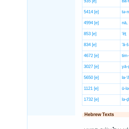
935
[e]
bā-
5414
[e]
tə-
4994
[e]
nā,
853
[e]
’êṯ
834
[e]
’ă-š
4672
[e]
tim
3027
[e]
yā-
5650
[e]
la-‘
1121
[e]
ū-lə
1732
[e]
lə-ḏ
Hebrew Texts