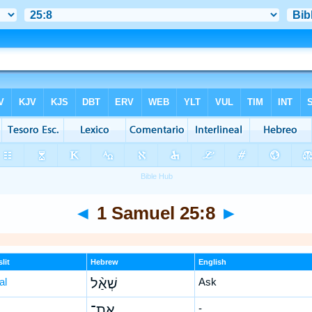
◄
1 Samuel 25:8
►
lit
Hebrew
English
al
שְׁאַ֨ל
Ask
אֶת־
-