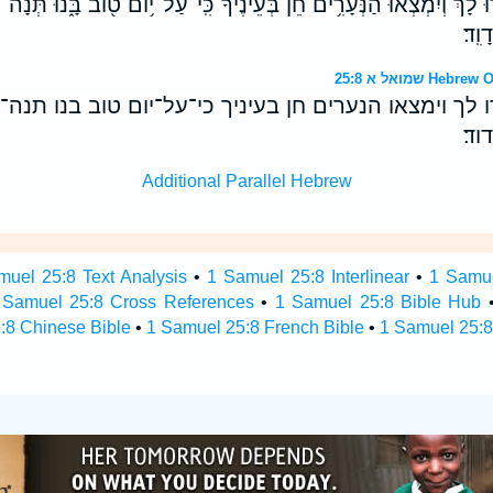
וּ לָ֗ךְ וְיִמְצְא֨וּ הַנְּעָרִ֥ים חֵן֙ בְּעֵינֶ֔יךָ כִּֽי־עַל־יֹ֥ום טֹ֖וב בָּ֑נוּ תְּנָ
ָוִֽד׃
שמואל א 25:8
ו לך וימצאו הנערים חן בעיניך כי־על־יום טוב בנו תנ
וד׃
Additional Parallel Hebrew
muel 25:8 Text Analysis
•
1 Samuel 25:8 Interlinear
•
1 Samue
 Samuel 25:8 Cross References
•
1 Samuel 25:8 Bible Hub
:8 Chinese Bible
•
1 Samuel 25:8 French Bible
•
1 Samuel 25:8