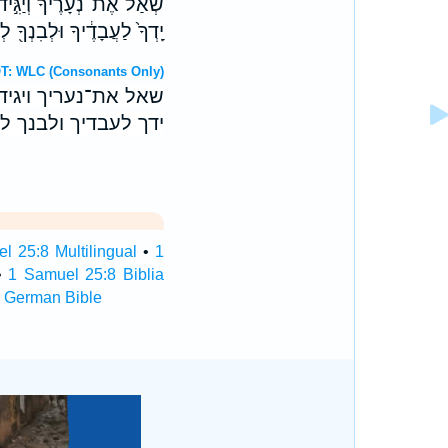
שְׁאַ֨ל אֶת־נְעָרֶ֜יךָ וְיַגִּ֣יד
יָֽדְךָ֙ לַעֲבָדֶ֔יךָ וּלְבִנְךָ֖ לְד
 Hebrew OT: WLC (Consonants Only)
שאל את־נעריך ויגיד
ידך לעבדיך ולבנך לד
l 25:8 Multilingual
•
1
•
1 Samuel 25:8 Biblia
 German Bible