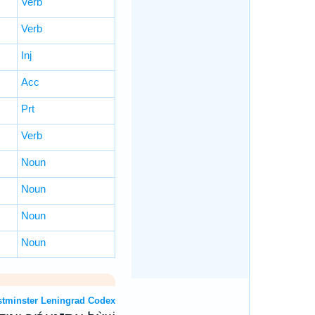
Verb
Verb
Inj
Acc
Prt
Verb
Noun
Noun
Noun
Noun
 OT: Westminster Leningrad Codex