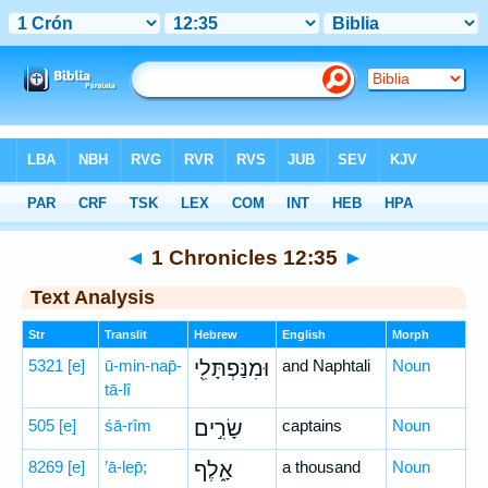
Bible
>
Hebrew
> 1 Chronicles 12:35
◄
1 Chronicles 12:35
►
Text Analysis
Str
Translit
Hebrew
English
Morph
5321
[e]
ū-min-nap̄-
וּמִנַּפְתָּלִ֖י
and Naphtali
Noun
tā-lî
505
[e]
śā-rîm
שָׂרִ֣ים
captains
Noun
8269
[e]
’ā-lep̄;
אָ֑לֶף
a thousand
Noun