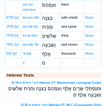
wə-‘im-
וְעִמָּהֶם֙
them
mā-hem
6793
[e]
bə-ṣin-nāh
בְּצִנָּ֣ה
with shield
Noun
2595
[e]
wa-ḥă-nîṯ,
וַחֲנִ֔ית
and spear
Noun
7970
[e]
šə-lō-šîm
שְׁלֹשִׁ֥ים
thirty
Noun
7651
[e]
wə-šiḇ-‘āh
וְשִׁבְעָ֖ה
and seven
Noun
505
[e]
’ā-lep̄.
אָֽלֶף׃
thousand
Noun
s
ס
-
Hebrew Texts
דברי הימים א 12:35 Hebrew OT: Westminster Leningrad Codex
וּמִנַּפְתָּלִ֖י שָׂרִ֣ים אָ֑לֶף וְעִמָּהֶם֙ בְּצִנָּ֣ה וַחֲנִ֔ית שְׁלֹשִׁ֥ים
וְשִׁבְעָ֖ה אָֽלֶף׃ ס
דברי הימים א 12:35 Hebrew OT: WLC (Consonants Only)