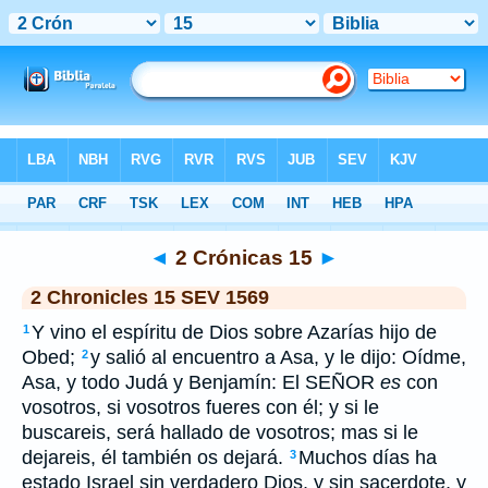
Bible
>
SEV 1569
> 2 Crónicas 15
◄
2 Crónicas 15
►
2 Chronicles 15 SEV 1569
Y vino el espíritu de Dios sobre Azarías hijo de
1
Obed;
y salió al encuentro a Asa, y le dijo: Oídme,
2
Asa, y todo Judá y Benjamín: El SEÑOR
es
con
vosotros, si vosotros fueres con él; y si le
buscareis, será hallado de vosotros; mas si le
dejareis, él también os dejará.
Muchos días ha
3
estado Israel sin verdadero Dios, y sin sacerdote, y