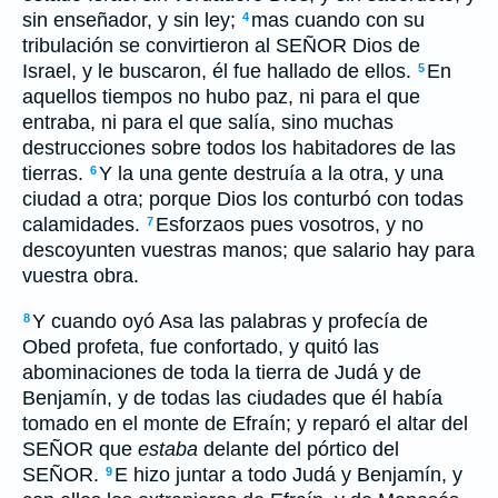
sin enseñador, y sin ley;
mas cuando con su
4
tribulación se convirtieron al SEÑOR Dios de
Israel, y le buscaron, él fue hallado de ellos.
En
5
aquellos tiempos no hubo paz, ni para el que
entraba, ni para el que salía, sino muchas
destrucciones sobre todos los habitadores de las
tierras.
Y la una gente destruía a la otra, y una
6
ciudad a otra; porque Dios los conturbó con todas
calamidades.
Esforzaos pues vosotros, y no
7
descoyunten vuestras manos; que salario hay para
vuestra obra.
Y cuando oyó Asa las palabras y profecía de
8
Obed profeta, fue confortado, y quitó las
abominaciones de toda la tierra de Judá y de
Benjamín, y de todas las ciudades que él había
tomado en el monte de Efraín; y reparó el altar del
SEÑOR que
estaba
delante del pórtico del
SEÑOR.
E hizo juntar a todo Judá y Benjamín, y
9