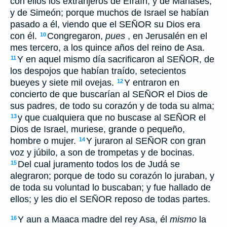
con ellos los extranjeros de Efraín, y de Manasés,
y de Simeón; porque muchos de Israel se habían
pasado a él, viendo que el SEÑOR su Dios era
con él.
Congregaron,
pues
, en Jerusalén en el
10
mes tercero, a los quince años del reino de Asa.
Y en aquel mismo día sacrificaron al SEÑOR, de
11
los despojos que habían traído, setecientos
bueyes y siete mil ovejas.
Y entraron en
12
concierto de que buscarían al SEÑOR el Dios de
sus padres, de todo su corazón y de toda su alma;
y que cualquiera que no buscase al SEÑOR el
13
Dios de Israel, muriese, grande o pequeño,
hombre o mujer.
Y juraron al SEÑOR con gran
14
voz y júbilo, a son de trompetas y de bocinas.
Del cual juramento todos los de Judá se
15
alegraron; porque de todo su corazón lo juraban, y
de toda su voluntad lo buscaban; y fue hallado de
ellos; y les dio el SEÑOR reposo de todas partes.
Y aun a Maaca madre del rey Asa, él
mismo
la
16