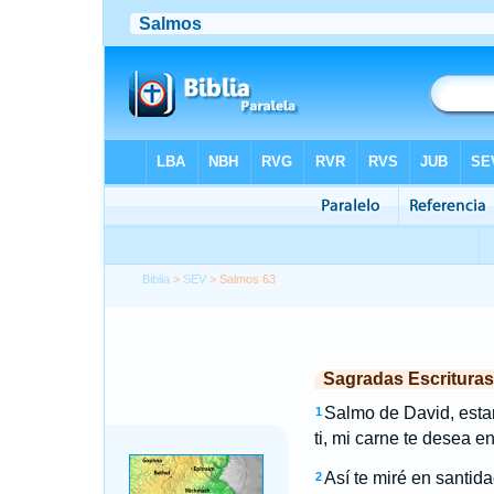
Biblia
>
SEV
> Salmos 63
Sagradas Escrituras
Salmo de David, esta
1
ti, mi carne te desea e
Así te miré en santidad
2