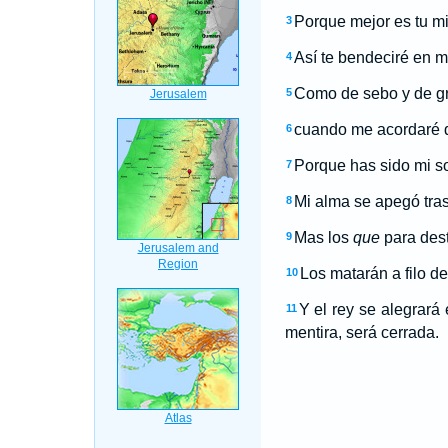
Porque mejor es tu mis
3
Así te bendeciré en m
4
Como de sebo y de gro
5
cuando me acordaré d
6
Porque has sido mi s
7
Mi alma se apegó tra
8
Mas los
que
para dest
9
Los matarán a filo d
10
Y el rey se alegrará
11
mentira, será cerrada.