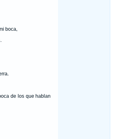
mi boca,
.
rra.
 boca de los que hablan