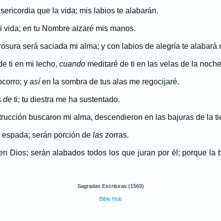
ericordia que la vida; mis labios te alabarán.
i vida; en tu Nombre alzaré mis manos.
sura será saciada mi alma; y con labios de alegría te alabará 
e ti en mi lecho,
cuando
meditaré de ti en las velas de la noche
ocorro; y
así
en la sombra de tus alas me regocijaré.
s
de
ti; tu diestra me ha sustentado.
rucción buscaron mi alma, descendieron en las bajuras de la tie
e espada; serán porción de
las
zorras.
 en Dios; serán alabados todos los que juran por él; porque la
Sagradas Escrituras (1569)
Bible Hub