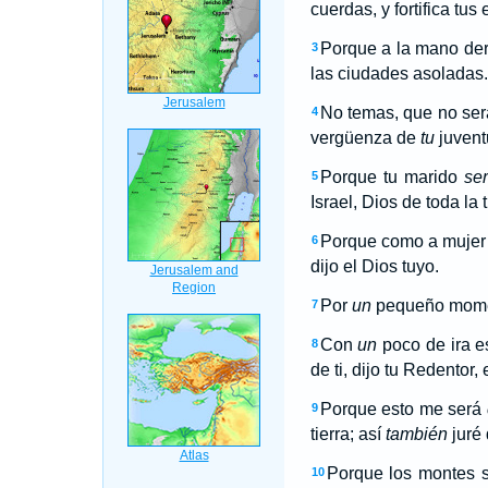
cuerdas, y fortifica tus
Porque a la mano dere
3
las ciudades asoladas.
No temas, que no será
4
vergüenza de
tu
juvent
Porque tu marido
se
5
Israel, Dios de toda la 
Porque como a mujer d
6
dijo el Dios tuyo.
Por
un
pequeño moment
7
Con
un
poco de ira es
8
de ti, dijo tu Redentor
Porque esto me será
9
tierra; así
también
juré
Porque los montes se
10