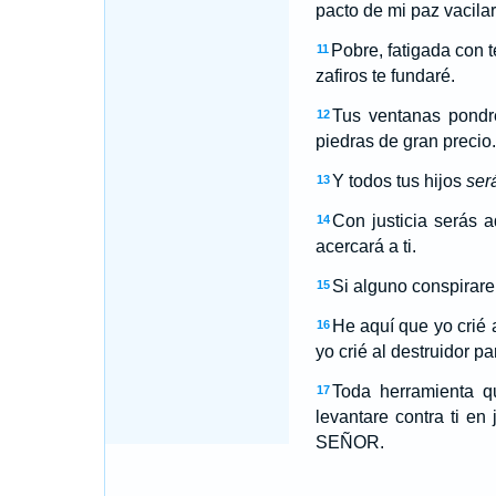
pacto de mi paz vacilar
Pobre, fatigada con 
11
zafiros te fundaré.
Tus ventanas pondré
12
piedras de gran precio.
Y todos tus hijos
ser
13
Con justicia serás 
14
acercará a ti.
Si alguno conspirare 
15
He aquí que yo crié 
16
yo crié al destruidor par
Toda herramienta q
17
levantare contra ti en 
SEÑOR.