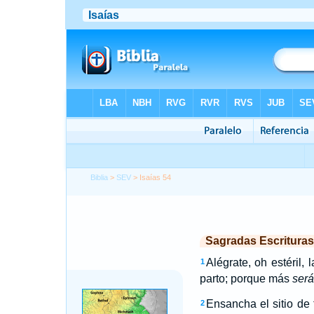
Biblia
>
SEV
> Isaías 54
Sagradas Escrituras
Alégrate, oh estéril,
1
parto; porque más
ser
Ensancha el sitio de 
2