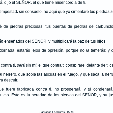
á, dijo el SEÑOR, el que tiene misericordia de ti.
tempestad, sin consuelo, he aquí que yo cimentaré tus piedras s
 de piedras preciosas, tus puertas de piedras de carbunclo
án
enseñados del SEÑOR; y multiplicará la paz de tus hijos.
adornada; estarás lejos de opresión, porque no
la
temerás; y d
contra ti,
será
sin mí; el que contra ti conspirare, delante de ti c
al herrero, que sopla las ascuas en el fuego, y que saca la her
a destruir.
ue fuere fabricada contra ti, no prosperará; y tú condenar
juicio. Esta
es
la heredad de los siervos del SEÑOR, y su just
Sagradas Escrituras (1569)