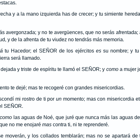
 estacas.
cha y a la mano izquierda has de crecer; y tu simiente heredar
s avergonzada; y no te avergüences, que no serás afrentada; a
ud, y de la afrenta de tu viudez no tendrás más memoria.
rá
tu Hacedor; el SEÑOR de los ejércitos
es
su nombre; y tu
tierra será llamado.
ejada y triste de espíritu te llamó el SEÑOR; y
como
a mujer 
o te dejé; mas te recogeré con grandes misericordias.
condí mi rostro de ti por
un
momento; mas con misericordia et
, el SEÑOR.
como
las aguas de Noé, que juré que nunca más las aguas de
 que no me enojaré
mas
contra ti, ni te reprenderé.
 moverán, y los collados temblarán; mas no se apartará de ti