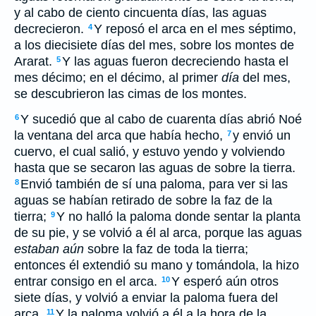
y al cabo de ciento cincuenta días, las aguas
decrecieron.
Y reposó el arca en el mes séptimo,
4
a los diecisiete días del mes, sobre los montes de
Ararat.
Y las aguas fueron decreciendo hasta el
5
mes décimo; en el décimo, al primer
día
del mes,
se descubrieron las cimas de los montes.
Y sucedió que al cabo de cuarenta días abrió Noé
6
la ventana del arca que había hecho,
y envió un
7
cuervo, el cual salió, y estuvo yendo y volviendo
hasta que se secaron las aguas de sobre la tierra.
Envió también de sí una paloma, para ver si las
8
aguas se habían retirado de sobre la faz de la
tierra;
Y no halló la paloma donde sentar la planta
9
de su pie, y se volvió a él al arca, porque las aguas
estaban aún
sobre la faz de toda la tierra;
entonces él extendió su mano y tomándola, la hizo
entrar consigo en el arca.
Y esperó aún otros
10
siete días, y volvió a enviar la paloma fuera del
arca.
Y la paloma volvió a él a la hora de la
11