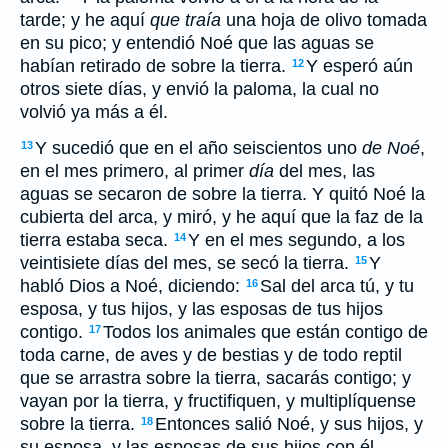
tarde; y he aquí
que traía
una hoja de olivo tomada
en su pico; y entendió Noé que las aguas se
habían retirado de sobre la tierra.
Y esperó aún
12
otros siete días, y envió la paloma, la cual no
volvió ya más a él.
Y sucedió que en el año seiscientos uno
de Noé
,
13
en el mes primero, al primer
día
del mes, las
aguas se secaron de sobre la tierra. Y quitó Noé la
cubierta del arca, y miró, y he aquí que la faz de la
tierra estaba seca.
Y en el mes segundo, a los
14
veintisiete días del mes, se secó la tierra.
Y
15
habló Dios a Noé, diciendo:
Sal del arca tú, y tu
16
esposa, y tus hijos, y las esposas de tus hijos
contigo.
Todos los animales que están contigo de
17
toda carne, de aves y de bestias y de todo reptil
que se arrastra sobre la tierra, sacarás contigo; y
vayan por la tierra, y fructifiquen, y multiplíquense
sobre la tierra.
Entonces salió Noé, y sus hijos, y
18
su esposa, y las esposas de sus hijos con él.