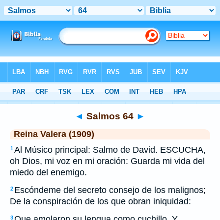
Biblia
>
RVR 1909
> Salmos 64
◄
Salmos 64
►
Reina Valera (1909)
Al Músico principal: Salmo de David. ESCUCHA,
1
oh Dios, mi voz en mi oración: Guarda mi vida del
miedo del enemigo.
Escóndeme del secreto consejo de los malignos;
2
De la conspiración de los que obran iniquidad:
Que amolaron su lengua como cuchillo, Y
3