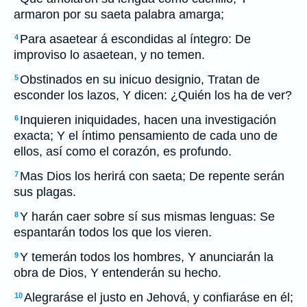
armaron por su saeta palabra amarga;
Para asaetear á escondidas al íntegro: De
4
improviso lo asaetean, y no temen.
Obstinados en su inicuo designio, Tratan de
5
esconder los lazos, Y dicen: ¿Quién los ha de ver?
Inquieren iniquidades, hacen una investigación
6
exacta; Y el íntimo pensamiento de cada uno de
ellos, así como el corazón, es profundo.
Mas Dios los herirá con saeta; De repente serán
7
sus plagas.
Y harán caer sobre sí sus mismas lenguas: Se
8
espantarán todos los que los vieren.
Y temerán todos los hombres, Y anunciarán la
9
obra de Dios, Y entenderán su hecho.
Alegraráse el justo en Jehová, y confiaráse en él;
10