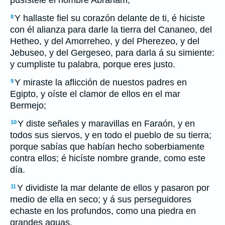
pusístele el nombre Abraham;
Y hallaste fiel su corazón delante de ti, é hiciste
8
con él alianza para darle la tierra del Cananeo, del
Hetheo, y del Amorreheo, y del Pherezeo, y del
Jebuseo, y del Gergeseo, para darla á su simiente:
y cumpliste tu palabra, porque eres justo.
Y miraste la aflicción de nuestos padres en
9
Egipto, y oíste el clamor de ellos en el mar
Bermejo;
Y diste señales y maravillas en Faraón, y en
10
todos sus siervos, y en todo el pueblo de su tierra;
porque sabías que habían hecho soberbiamente
contra ellos; é hicíste nombre grande, como este
día.
Y dividiste la mar delante de ellos y pasaron por
11
medio de ella en seco; y á sus perseguidores
echaste en los profundos, como una piedra en
grandes aguas.