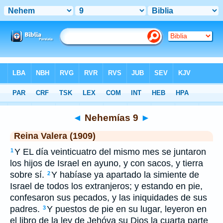
Biblia
>
RVR 1909
> Nehemías 9
◄
Nehemías 9
►
Reina Valera (1909)
Y EL día veinticuatro del mismo mes se juntaron
1
los hijos de Israel en ayuno, y con sacos, y tierra
sobre sí.
Y habíase ya apartado la simiente de
2
Israel de todos los extranjeros; y estando en pie,
confesaron sus pecados, y las iniquidades de sus
padres.
Y puestos de pie en su lugar, leyeron en
3
el libro de la ley de Jehóva su Dios la cuarta parte