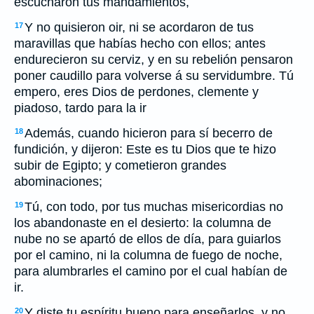
escucharon tus mandamientos,
Y no quisieron oir, ni se acordaron de tus
17
maravillas que habías hecho con ellos; antes
endurecieron su cerviz, y en su rebelión pensaron
poner caudillo para volverse á su servidumbre. Tú
empero, eres Dios de perdones, clemente y
piadoso, tardo para la ir
Además, cuando hicieron para sí becerro de
18
fundición, y dijeron: Este es tu Dios que te hizo
subir de Egipto; y cometieron grandes
abominaciones;
Tú, con todo, por tus muchas misericordias no
19
los abandonaste en el desierto: la columna de
nube no se apartó de ellos de día, para guiarlos
por el camino, ni la columna de fuego de noche,
para alumbrarles el camino por el cual habían de
ir.
Y diste tu espíritu bueno para enseñarlos, y no
20