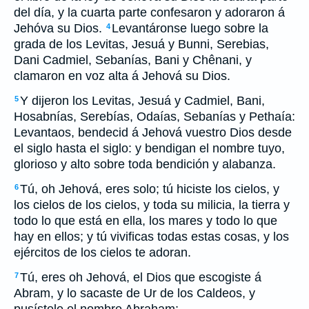
del día, y la cuarta parte confesaron y adoraron á
Jehóva su Dios.
Levantáronse luego sobre la
4
grada de los Levitas, Jesuá y Bunni, Serebias,
Dani Cadmiel, Sebanías, Bani y Chênani, y
clamaron en voz alta á Jehová su Dios.
Y dijeron los Levitas, Jesuá y Cadmiel, Bani,
5
Hosabnías, Serebías, Odaías, Sebanías y Pethaía:
Levantaos, bendecid á Jehová vuestro Dios desde
el siglo hasta el siglo: y bendigan el nombre tuyo,
glorioso y alto sobre toda bendición y alabanza.
Tú, oh Jehová, eres solo; tú hiciste los cielos, y
6
los cielos de los cielos, y toda su milicia, la tierra y
todo lo que está en ella, los mares y todo lo que
hay en ellos; y tú vivificas todas estas cosas, y los
ejércitos de los cielos te adoran.
Tú, eres oh Jehová, el Dios que escogiste á
7
Abram, y lo sacaste de Ur de los Caldeos, y