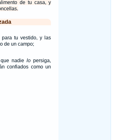
alimento de tu casa, y
oncellas.
zada
para tu vestido, y las
io de un campo;
n que nadie
lo
persiga,
tán confiados como un