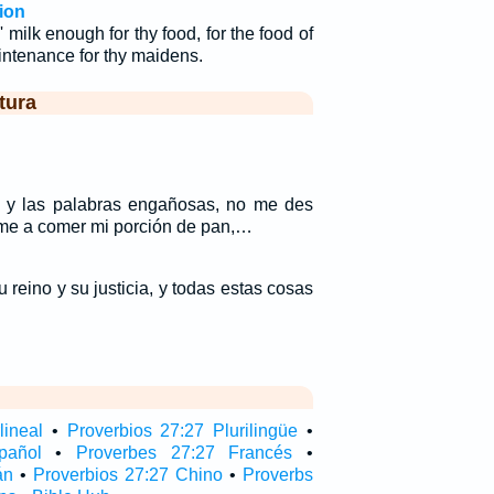
ion
 milk enough for thy food, for the food of
ntenance for thy maidens.
tura
a y las palabras engañosas, no me des
ame a comer mi porción de pan,…
reino y su justicia, y todas estas cosas
lineal
•
Proverbios 27:27 Plurilingüe
•
pañol
•
Proverbes 27:27 Francés
•
án
•
Proverbios 27:27 Chino
•
Proverbs