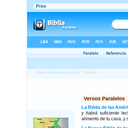
Biblia
>
Proverbios
>
Capítulo 27
> Verso 27
Versos Paralelos
La Biblia de las Amér
y
habrá
suficiente le
alimento de tu casa, y 