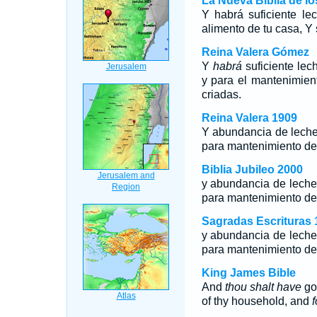
La Nueva Biblia de l
Y habrá suficiente le
alimento de tu casa, Y 
Reina Valera Gómez
Y
habrá
suficiente lec
y para el mantenimient
criadas.
Reina Valera 1909
Y abundancia de leche
para mantenimiento de 
Biblia Jubileo 2000
y abundancia de leche
para mantenimiento de 
Sagradas Escrituras 
y abundancia de leche
para mantenimiento de 
King James Bible
And
thou shalt have
goa
of thy household, and
f