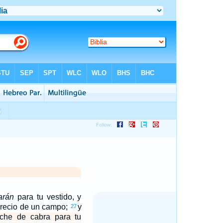
arán
para tu vestido, y
precio de un campo;
y
27
eche de cabra para tu