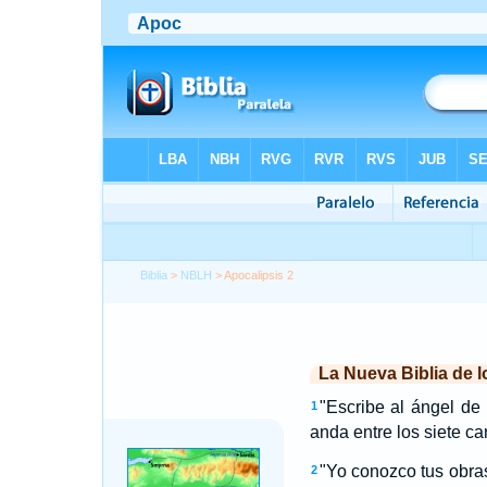
Biblia
>
NBLH
> Apocalipsis 2
La Nueva Biblia de 
"Escribe al ángel de 
1
anda entre los siete ca
"Yo conozco tus obras
2