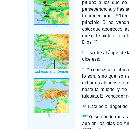
prueba a los que se d
perseverancia, y has 
tu primer amor.
"Recu
5
principio. Si no, vendr
esto: que aborreces la
que el Espíritu dice a 
Dios."'"
"Escribe al ángel de l
8
dice esto:
"Yo conozco tu tribula
9
lo son, sino que son 
echará a algunos de us
hasta la muerte, y Yo 
iglesias. El vencedor n
"Escribe al ángel de 
12
"Yo sé dónde moras:
13
aun en los días de Ant