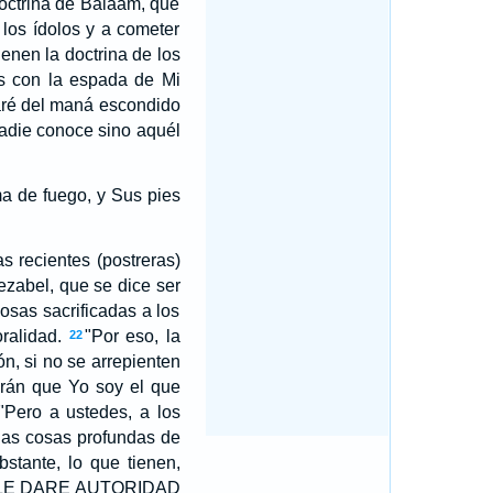
doctrina de Balaam, que
 los ídolos y a cometer
enen la doctrina de los
los con la espada de Mi
 daré del maná escondido
nadie conoce sino aquél
ama de fuego, y Sus pies
as recientes (postreras)
Jezabel, que se dice ser
osas sacrificadas a los
ralidad.
"Por eso, la
22
ón, si no se arrepienten
abrán que Yo soy el que
"Pero a ustedes, a los
 las cosas profundas de
bstante, lo que tienen,
fin, LE DARE AUTORIDAD