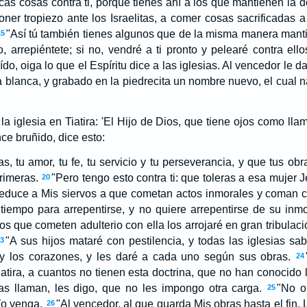
as cosas contra ti, porque tienes ahí a los que mantienen la 
er tropiezo ante los Israelitas, a comer cosas sacrificadas a
"Así tú también tienes algunos que de la misma manera manti
15
o, arrepiéntete; si no, vendré a ti pronto y pelearé contra el
ído, oiga lo que el Espíritu dice a las iglesias. Al vencedor le
ta blanca, y grabado en la piedrecita un nombre nuevo, el cual 
la iglesia en Tiatira: 'El Hijo de Dios, que tiene ojos como ll
ce bruñido, dice esto:
, tu amor, tu fe, tu servicio y tu perseverancia, y que tus obr
rimeras.
"Pero tengo esto contra ti: que toleras a esa mujer 
20
seduce a Mis siervos a que cometan actos inmorales y coman c
tiempo para arrepentirse, y no quiere arrepentirse de su inmo
os que cometen adulterio con ella los arrojaré en gran tribulaci
"A sus hijos mataré con pestilencia, y todas las iglesias s
23
y los corazones, y les daré a cada uno según sus obras.
24
tira, a cuantos no tienen esta doctrina, que no han conocido
as llaman, les digo, que no les impongo otra carga.
"No o
25
Yo venga.
"Al vencedor, al que guarda Mis obras hasta el 
26