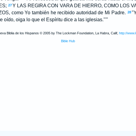
ES;
Y LAS REGIRA CON VARA DE HIERRO, COMO LOS 
27
 como Yo también he recibido autoridad de Mi Padre.
"Y
28
e oído, oiga lo que el Espíritu dice a las iglesias."'"
ueva Biblia de los Hispanos © 2005 by The Lockman Foundation, La Habra, Calif,
http://www.
Bible Hub