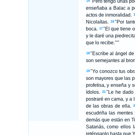
"Pero tengo unas poc
14
enseñaba a Balac a pon
actos de inmoralidad.
Nicolaítas.
"Por tant
16
boca.
"El que tiene o
17
y le daré una piedreci
que lo recibe."'"
"Escribe al ángel de 
18
son semejantes al bron
"Yo conozco tus obras
19
son mayores que las p
profetisa, y enseña y 
ídolos.
"Le he dado 
21
postraré en cama, y a l
de las obras de ella.
escudriña las mentes 
demás que están en Tia
Satanás, como ellos l
reténganlo hasta que 