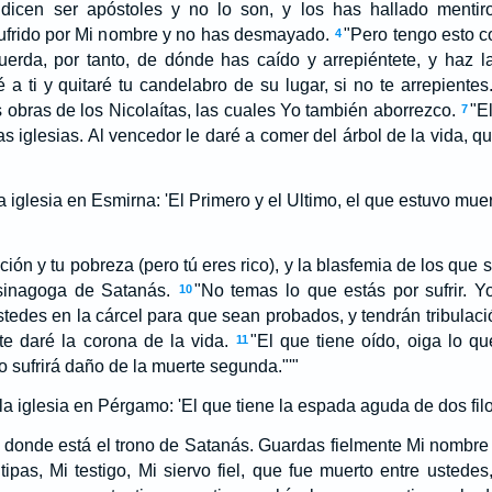
icen ser apóstoles y no lo son, y los has hallado mentiros
sufrido por Mi nombre y no has desmayado.
"Pero tengo esto c
4
erda, por tanto, de dónde has caído y arrepiéntete, y haz la
é a ti y quitaré tu candelabro de su lugar, si no te arrepientes
s obras de los Nicolaítas, las cuales Yo también aborrezco.
"E
7
las iglesias. Al vencedor le daré a comer del árbol de la vida, q
a iglesia en Esmirna: 'El Primero y el Ultimo, el que estuvo muert
ción y tu pobreza (pero tú eres rico), y la blasfemia de los que 
sinagoga de Satanás.
"No temas lo que estás por sufrir. Y
10
tedes en la cárcel para que sean probados, y tendrán tribulación
te daré la corona de la vida.
"El que tiene oído, oiga lo qu
11
o sufrirá daño de la muerte segunda."'"
la iglesia en Pérgamo: 'El que tiene la espada aguda de dos filo
 donde está el trono de Satanás. Guardas fielmente Mi nombre 
ipas, Mi testigo, Mi siervo fiel, que fue muerto entre usted