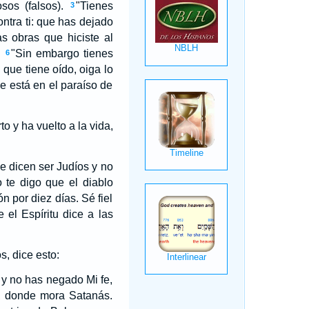
os (falsos).
"Tienes
3
ontra ti: que has dejado
s obras que hiciste al
.
"Sin embargo tienes
6
l que tiene oído, oiga lo
ue está en el paraíso de
o y ha vuelto a la vida,
se dicen ser Judíos y no
o te digo que el diablo
 por diez días. Sé fiel
e el Espíritu dice a las
s, dice esto:
y no has negado Mi fe,
es, donde mora Satanás.