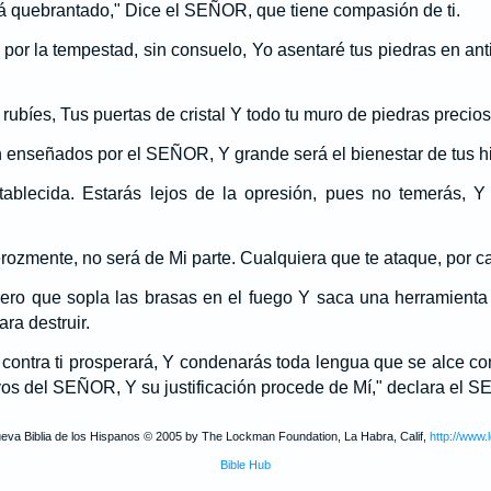
á quebrantado," Dice el SEÑOR, que tiene compasión de ti.
 por la tempestad, sin consuelo, Yo asentaré tus piedras en ant
rubíes, Tus puertas de cristal Y todo tu muro de piedras precios
n enseñados por el SEÑOR, Y grande será el bienestar de tus hi
stablecida. Estarás lejos de la opresión, pues no temerás, Y 
erozmente, no será de Mi parte. Cualquiera que te ataque, por ca
rero que sopla las brasas en el fuego Y saca una herramienta 
ra destruir.
contra ti prosperará, Y condenarás toda lengua que se alce cont
rvos del SEÑOR, Y su justificación procede de Mí," declara el 
ueva Biblia de los Hispanos © 2005 by The Lockman Foundation, La Habra, Calif,
http://www.
Bible Hub