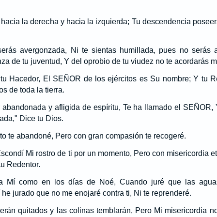
 hacia la derecha y hacia la izquierda; Tu descendencia posee
erás avergonzada, Ni te sientas humillada, pues no serás a
za de tu juventud, Y del oprobio de tu viudez no te acordarás m
tu Hacedor, El SEÑOR de los ejércitos es Su nombre; Y tu R
s de toda la tierra.
abandonada y afligida de espíritu, Te ha llamado el SEÑOR,
ada," Dice tu Dios.
o te abandoné, Pero con gran compasión te recogeré.
scondí Mi rostro de ti por un momento, Pero con misericordia 
tu Redentor.
ra Mí como en los días de Noé, Cuando juré que las ag
í he jurado que no me enojaré contra ti, Ni te reprenderé.
rán quitados y las colinas temblarán, Pero Mi misericordia no 