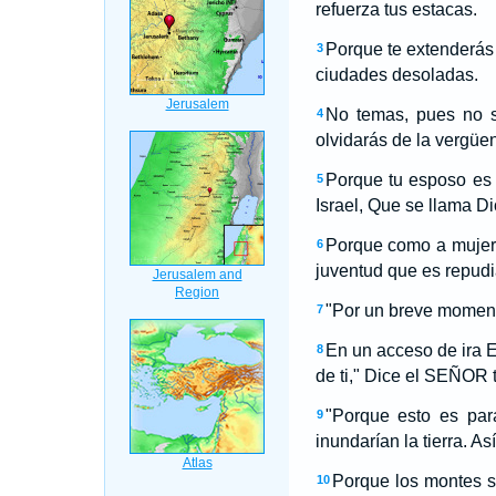
refuerza tus estacas.
Porque te extenderás
3
ciudades desoladas.
No temas, pues no s
4
olvidarás de la vergüen
Porque tu esposo es 
5
Israel, Que se llama Dio
Porque como a mujer 
6
juventud que es repudi
"Por un breve moment
7
En un acceso de ira E
8
de ti," Dice el SEÑOR 
"Porque esto es pa
9
inundarían la tierra. As
Porque los montes se
10