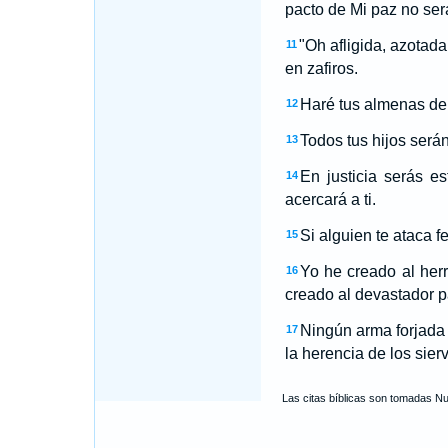
pacto de Mi paz no ser
"Oh afligida, azotada
11
en zafiros.
Haré tus almenas de 
12
Todos tus hijos será
13
En justicia serás e
14
acercará a ti.
Si alguien te ataca f
15
Yo he creado al her
16
creado al devastador pa
Ningún arma forjada 
17
la herencia de los sie
Las citas bíblicas son tomadas N