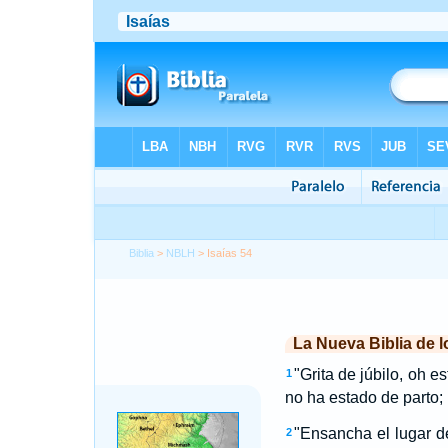
Biblia
>
NBLH
> Isaías 54
La Nueva Biblia de 
"Grita de júbilo, oh e
1
no ha estado de parto;
"Ensancha el lugar de
2