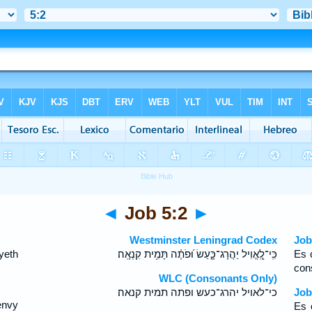
◄
Job 5:2
►
Westminster Leningrad Codex
Job
yeth
כִּֽי־לֶֽ֭אֱוִיל יַהֲרָג־כָּ֑עַשׂ וּ֝פֹתֶ֗ה תָּמִ֥ית קִנְאָֽה׃
Es c
con
WLC (Consonants Only)
כי־לאויל יהרג־כעש ופתה תמית קנאה׃
Job
envy
Es 