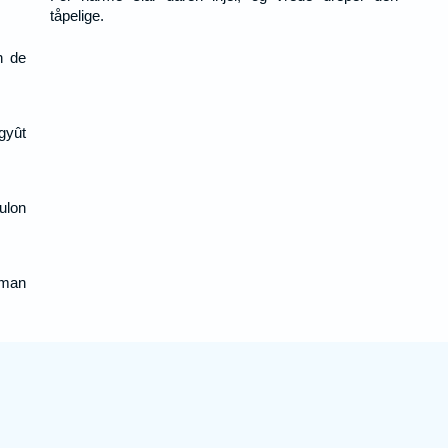
tåpelige.
n de
gyût
ulon
oman