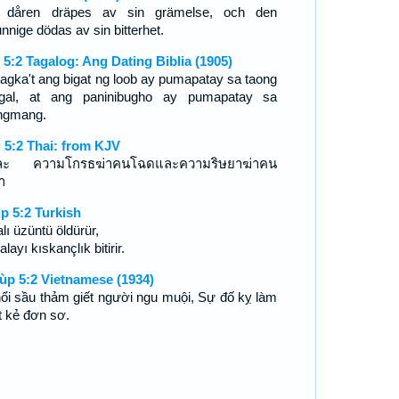
 dåren dräpes av sin grämelse, och den
nnige dödas av sin bitterhet.
 5:2 Tagalog: Ang Dating Biblia (1905)
agka't ang bigat ng loob ay pumapatay sa taong
gal, at ang paninibugho ay pumapatay sa
ngmang.
 5:2 Thai: from KJV
่ละ ความโกรธฆ่าคนโฉดและความริษยาฆ่าคน
า
p 5:2 Turkish
lı üzüntü öldürür,
layı kıskançlık bitirir.
ùp 5:2 Vietnamese (1934)
nổi sầu thảm giết người ngu muội, Sự đố kỵ làm
t kẻ đơn sơ.