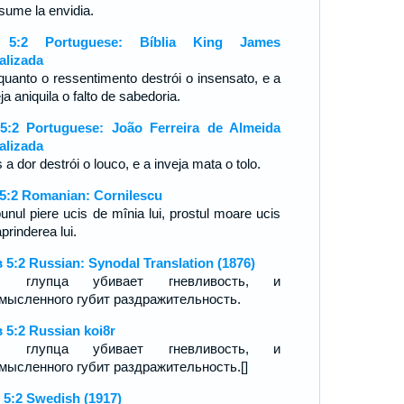
sume la envidia.
 5:2 Portuguese: Bíblia King James
alizada
quanto o ressentimento destrói o insensato, e a
ja aniquila o falto de sabedoria.
5:2 Portuguese: João Ferreira de Almeida
alizada
 a dor destrói o louco, e a inveja mata o tolo.
 5:2 Romanian: Cornilescu
unul piere ucis de mînia lui, prostul moare ucis
prinderea lui.
 5:2 Russian: Synodal Translation (1876)
к, глупца убивает гневливость, и
мысленного губит раздражительность.
 5:2 Russian koi8r
к, глупца убивает гневливость, и
мысленного губит раздражительность.[]
 5:2 Swedish (1917)