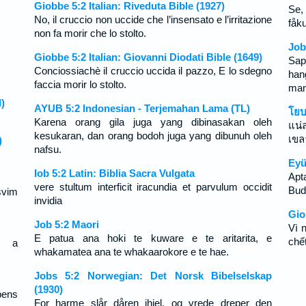
Giobbe 5:2 Italian: Riveduta Bible (1927)
Se,
No, il cruccio non uccide che l’insensato e l’irritazione
fåku
non fa morir che lo stolto.
Job
Giobbe 5:2 Italian: Giovanni Diodati Bible (1649)
Sap
Conciossiachè il cruccio uccida il pazzo, E lo sdegno
han
faccia morir lo stolto.
ma
)
AYUB 5:2 Indonesian - Terjemahan Lama (TL)
โยบ
Karena orang gila juga yang dibinasakan oleh
แน
kesukaran, dan orang bodoh juga yang dibunuh oleh
เขล
)
nafsu.
Eyü
Iob 5:2 Latin: Biblia Sacra Vulgata
Apta
vere stultum interficit iracundia et parvulum occidit
Buda
svim
invidia
Gio
Job 5:2 Maori
Vì 
E patua ana hoki te kuware e te aritarita, e
chế
, a
whakamatea ana te whakaarokore e te hae.
Jobs 5:2 Norwegian: Det Norsk Bibelselskap
(1930)
bens
For harme slår dåren ihjel, og vrede dreper den