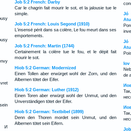
Job 5:2 French: Darby
con
Car le chagrin fait mourir le sot, et la jalousie tue le
simple.
Jó
ousy
Atu
Job 5:2 French: Louis Segond (1910)
Por
L'insensé périt dans sa colère, Le fou meurt dans ses
inve
emportements.
ousy
Jó 
Job 5:2 French: Martin (1744)
Atu
Certainement la colère tue le fou, et le dépit fait
Pois
mourir le sot.
envy
Iov
Hiob 5:2 German: Modernized
Neb
Einen Tollen aber erwürget wohl der Zorn, und den
de a
Albernen tötet der Eifer.
vret
Иов
Hiob 5:2 German: Luther (1912)
Та
Einen Toren aber erwürgt wohl der Unmut, und den
нес
Unverständigen tötet der Eifer.
sein
Иов
Hiob 5:2 German: Textbibel (1899)
Та
Denn den Thoren mordet sein Unmut, und den
нес
Albernen tötet sein Eifern.
, И
Job