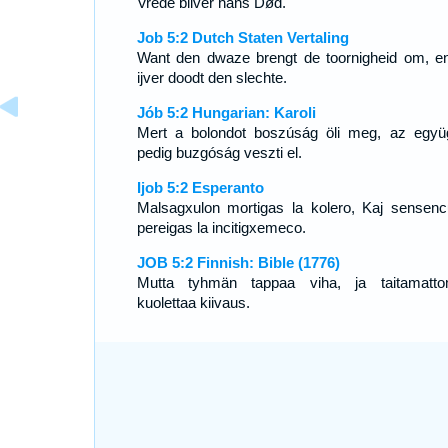
Vrede bliver hans Død.
Job 5:2 Dutch Staten Vertaling
Want den dwaze brengt de toornigheid om, e
ijver doodt den slechte.
Jób 5:2 Hungarian: Karoli
Mert a bolondot boszúság öli meg, az együ
pedig buzgóság veszti el.
Ijob 5:2 Esperanto
Malsagxulon mortigas la kolero, Kaj sensenc
pereigas la incitigxemeco.
JOB 5:2 Finnish: Bible (1776)
Mutta tyhmän tappaa viha, ja taitamatt
kuolettaa kiivaus.