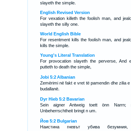
slayeth the simple.
English Revised Version
For vexation killeth the foolish man, and jeal
slayeth the silly one.
World English Bible
For resentment kills the foolish man, and jeal
kills the simple.
Young's Literal Translation
For provocation slayeth the perverse, And 
putteth to death the simple,
Jobi 5:2 Albanian
Zemërimi në fakt e vret të pamendin dhe zilia e 
budallanë.
Dyr Hieb 5:2 Bavarian
Sein aigner Antweig toett önn Narrn; 
Unbeherrschtheit bringt n um.
Йов 5:2 Bulgarian
Наистина гневът убива безумния