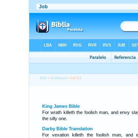
Bible
>
Multilingual
> Job 5:2
King James Bible
For wrath killeth the foolish man, and envy sla
the silly one.
Darby Bible Translation
For vexation killeth the foolish man, and 