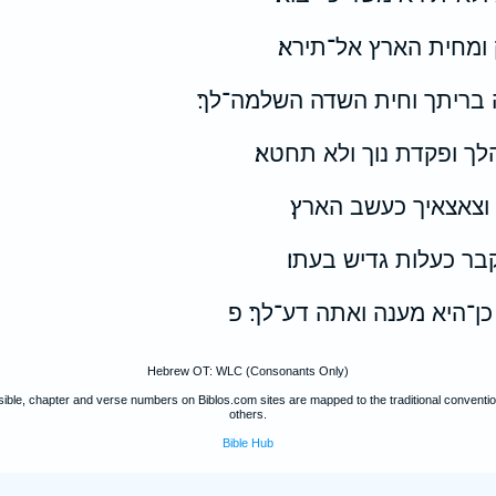
ומחית הארץ אל־תירא׃
 בריתך וחית השדה השלמה־לך׃
לך ופקדת נוך ולא תחטא׃
 וצאצאיך כעשב הארץ׃
בר כעלות גדיש בעתו׃
ן־היא מענה ואתה דע־לך׃ פ
Hebrew OT: WLC (Consonants Only)
ible, chapter and verse numbers on Biblos.com sites are mapped to the traditional convent
others.
Bible Hub