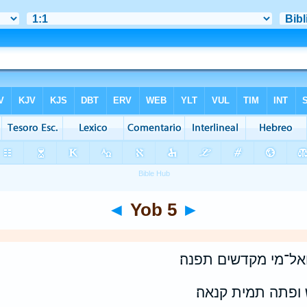
◄
Yob 5
►
ואל־מי מקדשים תפנה׃
 ופתה תמית קנאה׃