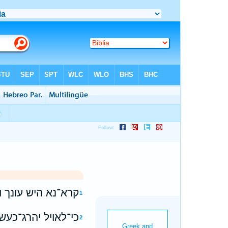
קרא־נא היש עונך 
1
כי־לאויל יהרג־כעש
2