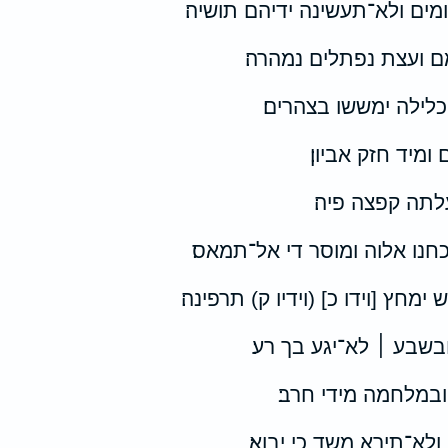
ים ולא־תעשינה ידיהם תושיה׃
 ועצת נפתלים נמהרה׃
כלילה ימששו בצהרים׃
מיד חזק אביון׃
לתה קפצה פיה׃
כחנו אלוה ומוסר די אל־תמאס׃
 ימחץ [וידו כ] (וידיו ק) תרפינה׃
בשבע ׀ לא־יגע בך רע׃
במלחמה מידי חרב׃
לא־תירא משד כי יבוא׃