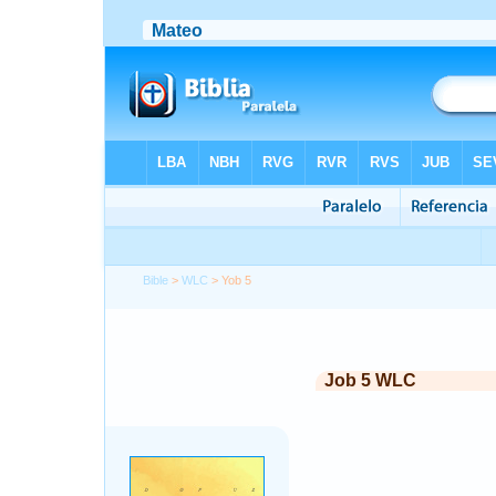
Bible
>
WLC
> Yob 5
Job 5 WLC