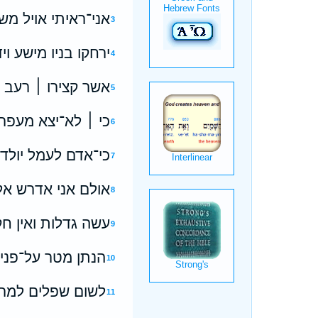
א‍ני־ראיתי אויל מש
3
ירחקו בניו מישע וי
4
אשר קצירו ׀ רעב י
5
כי ׀ לא־יצא מעפר
6
כי־אדם לעמל יולד ו
7
אולם אני אדרש אל
8
עשה גדלות ואין חק
9
הנתן מטר על־פני־
10
לשום שפלים למרום
11