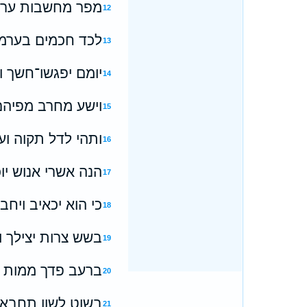
מפר מחשבות ערומ
12
לכד חכמים בערמם
13
יומם יפגשו־חשך ו
14
וישע מחרב מפיהם ו
15
ותהי לדל תקוה וע
16
הנה אשרי אנוש יו
17
כי הוא יכאיב ויחבש
18
בשש צרות יצילך ו
19
ברעב פדך ממות ו
20
בשוט לשון תחבא ו
21