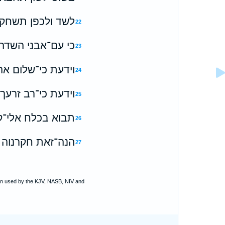
לשד ולכפן תשחק 
22
כי עם־אבני השדה
23
וידעת כי־שלום אה
24
וידעת כי־רב זרעך
25
תבוא בכלח אלי־ק
26
הנה־זאת חקרנוה כ
27
ion used by the KJV, NASB, NIV and