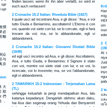
finden lassen; wenn ihr ihn aber verlaßt, so wird er
, ще
euch auch verlassen!
Krö
й ще
Han
2 Cronache 15:2 Italian: Riveduta Bible (1927)
mig
il quale uscì ad incontrare Asa, e gli disse: "Asa, e voi
HER
tutto Giuda e Beniamino, ascoltatemi! L’Eterno è con
om 
雅憫
voi, quando voi siete con lui; se lo cercate, egli si farà
men
華必
trovare da voi; ma, se lo abbandonate, egli vi
eder
若離
abbandonerà.
2 C
2 Cronache 15:2 Italian: Giovanni Diodati Bible
(19
(1649)
At 
悯众
ed egli uscì incontro ad Asa, e gli disse: Ascoltatemi,
niy
必与
Asa, e tutto Giuda, e Beniamino; il Signore è stato
Jud
离弃
con voi, mentre voi siete stati con lui; e se voi, lo
sam
ricercate, voi lo troverete; ma, se voi l’abbandonate,
iny
egli vi abbandonerà.
ngu
ion
pab
2 TAWARIKH 15:2 Indonesian - Terjemahan Lama
猶 大
(TL)
2 พ
若 順
sehingga keluarlah ia pergi mendapatkan Asa, lalu
และ
你 們
katanya kepadanya: Dengarlah olehmu akan daku,
และ
他 ，
hai Asa dan segenap orang Yehuda dan Benyamin!
เยโ