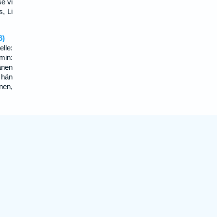
se vi
s, Li
6)
lle:
min:
änen
 hän
änen,