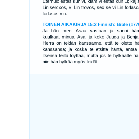
Eternulo estas kun vi, kiam vi estas kun Li; kaj 
Lin sercxos, vi Lin trovos, sed se vi Lin forlaso
forlasos vin.
TOINEN AIKAKIRJA 15:2 Finnish: Bible (177
Ja hän meni Asaa vastaan ja sanoi häne
kuulkaat minua, Asa, ja koko Juuda ja Benja
Herra on teidän kanssanne, että te olette h
kanssansa; ja koska te etsitte häntä, antaa
itsensä teiltä löyttää; mutta jos te hylkäätte h
niin hän hylkää myös teidät.