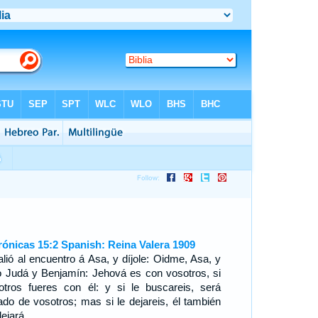
rónicas 15:2 Spanish: Reina Valera 1909
alió al encuentro á Asa, y díjole: Oidme, Asa, y
o Judá y Benjamín: Jehová es con vosotros, si
otros fueres con él: y si le buscareis, será
lado de vosotros; mas si le dejareis, él también
ejará.