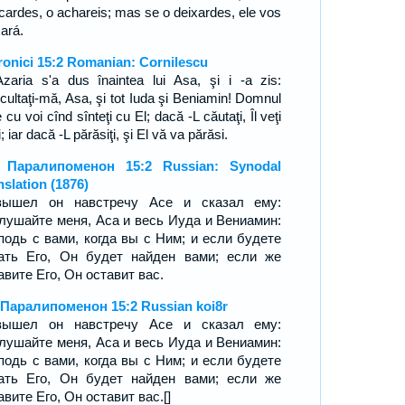
cardes, o achareis; mas se o deixardes, ele vos
xará.
ronici 15:2 Romanian: Cornilescu
Azaria s'a dus înaintea lui Asa, şi i -a zis:
scultaţi-mă, Asa, şi tot Iuda şi Beniamin! Domnul
 cu voi cînd sînteţi cu El; dacă -L căutaţi, Îl veţi
; iar dacă -L părăsiţi, şi El vă va părăsi.
я Паралипоменон 15:2 Russian: Synodal
nslation (1876)
вышел он навстречу Асе и сказал ему:
лушайте меня, Аса и весь Иуда и Вениамин:
подь с вами, когда вы с Ним; и если будете
ать Его, Он будет найден вами; если же
авите Его, Он оставит вас.
 Паралипоменон 15:2 Russian koi8r
вышел он навстречу Асе и сказал ему:
лушайте меня, Аса и весь Иуда и Вениамин:
подь с вами, когда вы с Ним; и если будете
ать Его, Он будет найден вами; если же
авите Его, Он оставит вас.[]