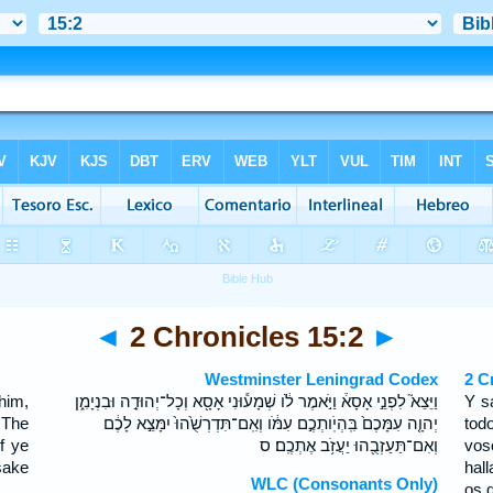
◄
2 Chronicles 15:2
►
Westminster Leningrad Codex
2 C
him,
וַיֵּצֵא֮ לִפְנֵ֣י אָסָא֒ וַיֹּ֣אמֶר לֹ֔ו שְׁמָע֕וּנִי אָסָ֖א וְכָל־יְהוּדָ֣ה וּבִנְיָמִ֑ן
Y s
 The
יְהוָ֤ה עִמָּכֶם֙ בִּֽהְיֹֽותְכֶ֣ם עִמֹּ֔ו וְאִֽם־תִּדְרְשֻׁ֙הוּ֙ יִמָּצֵ֣א לָכֶ֔ם
tod
f ye
וְאִם־תַּעַזְבֻ֖הוּ יַעֲזֹ֥ב אֶתְכֶֽם׃ ס
vos
sake
hal
WLC (Consonants Only)
os d