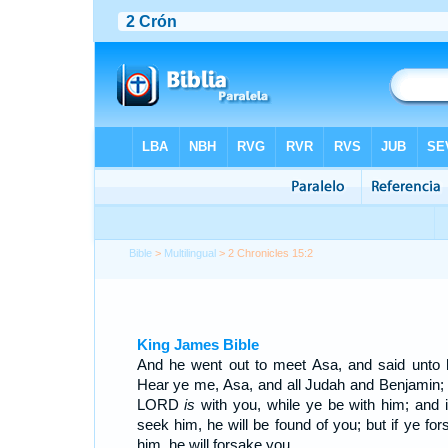
Bible
>
Multilingual
> 2 Chronicles 15:2
King James Bible
And he went out to meet Asa, and said unto 
Hear ye me, Asa, and all Judah and Benjamin;
LORD
is
with you, while ye be with him; and i
seek him, he will be found of you; but if ye for
him, he will forsake you.