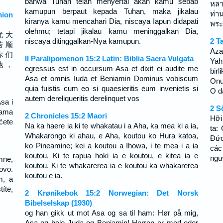
bahwa Tuhan telah menyertai akan kamu sebab
หลา
kamupun berpaut kepada Tuhan, maka jikalau
ท่า
ion
kiranya kamu mencahari Dia, niscaya Iapun didapati
พระ
olehmu; tetapi jikalau kamu meninggalkan Dia,
犹 大
niscaya ditinggalkan-Nya kamupun.
2 T
若 顺
Aza
你 们
II Paralipomenon 15:2 Latin: Biblia Sacra Vulgata
Yah
他 ，
egressus est in occursum Asa et dixit ei audite me
bir
Asa et omnis Iuda et Beniamin Dominus vobiscum
Onu
quia fuistis cum eo si quaesieritis eum invenietis si
O da
autem dereliqueritis derelinquet vos
sa i
2 S
vama
2 Chronicles 15:2 Maori
Hỡi
 ćete
Na ka haere ia ki te whakatau i a Aha, ka mea ki a ia,
ta:
Whakarongo ki ahau, e Aha, koutou ko Hura katoa,
Ðức
ko Pineamine; kei a koutou a Ihowa, i te mea i a ia
các
koutou. Ki te rapua hoki ia e koutou, e kitea ia e
ngươ
mne,
koutou. Ki te whakarerea ia e koutou ka whakarerea
ovo.
koutou e ia.
m, a
íte,
2 Krønikebok 15:2 Norwegian: Det Norsk
Bibelselskap (1930)
og han gikk ut mot Asa og sa til ham: Hør på mig,
Asa og hele Juda og Benjamin! Herren er med eder