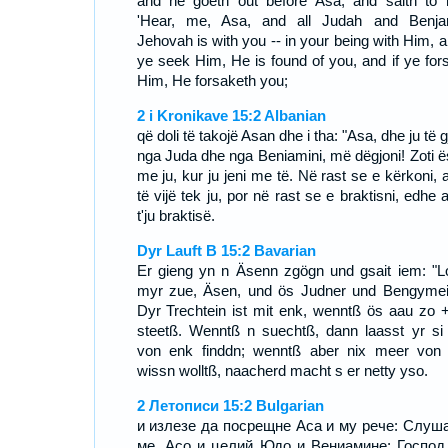
and he goeth out before Asa, and saith to 
'Hear, me, Asa, and all Judah and Benja
Jehovah is with you -- in your being with Him, a
ye seek Him, He is found of you, and if ye for
Him, He forsaketh you;
2 i Kronikave 15:2 Albanian
që doli të takojë Asan dhe i tha: "Asa, dhe ju të g
nga Juda dhe nga Beniamini, më dëgjoni! Zoti ë
me ju, kur ju jeni me të. Në rast se e kërkoni, 
të vijë tek ju, por në rast se e braktisni, edhe 
t'ju braktisë.
Dyr Lauft B 15:2 Bavarian
Er gieng yn n Äsenn zgögn und gsait iem: "L
myr zue, Äsen, und ös Judner und Bengymei
Dyr Trechtein ist mit enk, wenntß ös aau zo 
steetß. Wenntß n suechtß, dann laasst yr si
von enk finddn; wenntß aber nix meer von
wissn wolltß, naacherd macht s er netty yso.
2 Летописи 15:2 Bulgarian
и излезе да посрещне Аса и му рече: Слуш
ме, Асо и целий Юдо и Вениамине: Господ