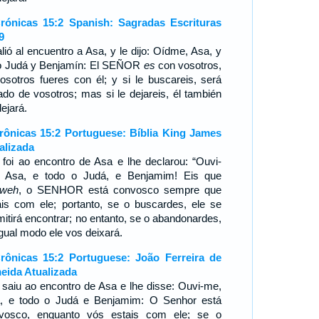
rónicas 15:2 Spanish: Sagradas Escrituras
9
alió al encuentro a Asa, y le dijo: Oídme, Asa, y
o Judá y Benjamín: El SEÑOR
es
con vosotros,
vosotros fueres con él; y si le buscareis, será
lado de vosotros; mas si le dejareis, él también
ejará.
rônicas 15:2 Portuguese: Bíblia King James
alizada
 foi ao encontro de Asa e lhe declarou: “Ouvi-
 Asa, e todo o Judá, e Benjamim! Eis que
hweh
, o SENHOR está convosco sempre que
ais com ele; portanto, se o buscardes, ele se
mitirá encontrar; no entanto, se o abandonardes,
igual modo ele vos deixará.
rônicas 15:2 Portuguese: João Ferreira de
eida Atualizada
 saiu ao encontro de Asa e lhe disse: Ouvi-me,
, e todo o Judá e Benjamim: O Senhor está
vosco, enquanto vós estais com ele; se o