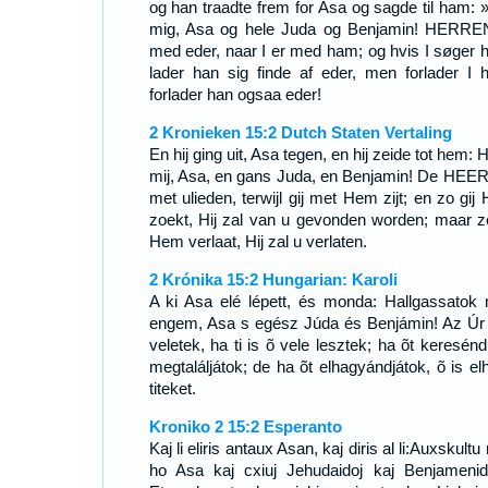
og han traadte frem for Asa og sagde til ham: 
mig, Asa og hele Juda og Benjamin! HERRE
med eder, naar I er med ham; og hvis I søger 
lader han sig finde af eder, men forlader I 
forlader han ogsaa eder!
2 Kronieken 15:2 Dutch Staten Vertaling
En hij ging uit, Asa tegen, en hij zeide tot hem: 
mij, Asa, en gans Juda, en Benjamin! De HEER
met ulieden, terwijl gij met Hem zijt; en zo gij
zoekt, Hij zal van u gevonden worden; maar zo
Hem verlaat, Hij zal u verlaten.
2 Krónika 15:2 Hungarian: Karoli
A ki Asa elé lépett, és monda: Hallgassatok
engem, Asa s egész Júda és Benjámin! Az Úr
veletek, ha ti is õ vele lesztek; ha õt keresénd
megtaláljátok; de ha õt elhagyándjátok, õ is el
titeket.
Kroniko 2 15:2 Esperanto
Kaj li eliris antaux Asan, kaj diris al li:Auxskultu
ho Asa kaj cxiuj Jehudaidoj kaj Benjamenido