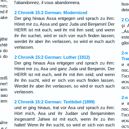
him,
l'abandonnez, il vous abandonnera.
bus
min;
dei
nd if
2 Chronik 15:2 German: Modernized
sake
Der ging hinaus Assa entgegen und sprach zu ihm:
2 C
Höret mir zu, Assa und ganz Juda und Benjamin! Der
şi 
HERR ist mit euch, weil ihr mit ihm seid; und wenn
,,A
ihr ihn suchet, wird er sich von euch finden lassen;
este
jithë
werdet ihr aber ihn verlassen, so wird er euch auch
găsi
shtë
verlassen.
ai do
2-
ai do
2 Chronik 15:2 German: Luther (1912)
Tra
Der ging hinaus Asa entgegen und sprach zu ihm:
и 
Höret mir zu, Asa und ganz Juda und Benjamin. Der
пос
HERR ist mit euch, weil ihr mit ihm seid; und wenn
Гос
ostß
ihr ihn sucht, wird er sich von euch finden lassen.
иск
ner!
Werdet ihr aber ihn verlassen, so wird er euch auch
ост
+iem
verlassen.
 aau
2-я
 iem
2 Chronik 15:2 German: Textbibel (1899)
и 
und er ging hinaus, trat vor Asa und sprach zu ihm:
пос
Hört mich, Asa und ihr Judäer und Benjaminiten
Гос
insgesamt! Jahwe ist mit euch, wenn ihr zu ihm
иск
айте
haltet! Wenn ihr ihn sucht, so wird er sich von euch
ост
 е с