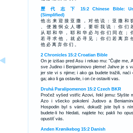
歷 代 志 下 15:2 Chinese Bible: Un
(Simplified)
他 出 来 迎 接 亚 撒 ， 对 他 说 ： 亚 撒 和 
、 便 雅 悯 众 人 哪 ， 要 听 我 说 ： 你 们 
从 耶 和 华 ， 耶 和 华 必 与 你 们 同 在 ； 
若 寻 求 他 ， 就 必 寻 见 ； 你 们 若 离 弃 
他 必 离 弃 你 们 。
2 Chronicles 15:2 Croatian Bible
On je izišao pred Asu i rekao mu: "Čujte me, A
sve Judino i Benjaminovo pleme! Jahve je s 
jer ste vi s njime; i ako ga budete tražili, naći
ga; ako li ga ostavite, i on će ostaviti vas.
Druhá Paralipomenon 15:2 Czech BKR
Pročež vyšed vstříc Azovi, řekl jemu: Slyšte 
Azo i všecko pokolení Judovo a Beniamin
Hospodin byl s vámi, dokudž jste byli s ní
budete-li ho hledati, najdete ho; pakli ho opust
opustíť vás.
Anden Krønikebog 15:2 Danish