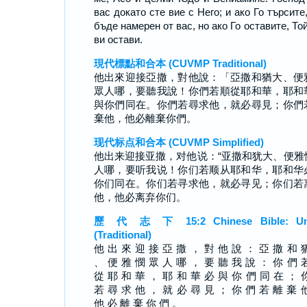
вас докато сте вие с Него; и ако Го търсите
бъде намерен от вас, но ако Го оставите, То
ви остави.
現代標點和合本 (CUVMP Traditional)
他出來迎接亞撒，對他說：「亞撒和猶大、便
眾人哪，要聽我說！你們若順從耶和華，耶和
與你們同在。你們若尋求他，就必尋見；你們
棄他，他必離棄你們。
现代标点和合本 (CUVMP Simplified)
他出来迎接亚撒，对他说：“亚撒和犹大、便雅
人哪，要听我说！你们若顺从耶和华，耶和华
你们同在。你们若寻求他，就必寻见；你们若
他，他必离弃你们。
歷 代 志 下 15:2 Chinese Bible: Un
(Traditional)
他 出 來 迎 接 亞 撒 ， 對 他 說 ： 亞 撒 和 
、 便 雅 憫 眾 人 哪 ， 要 聽 我 說 ： 你 們 
從 耶 和 華 ， 耶 和 華 必 與 你 們 同 在 ； 
若 尋 求 他 ， 就 必 尋 見 ； 你 們 若 離 棄 
他 必 離 棄 你 們 。