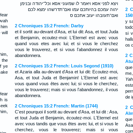
ויצא לפני אסא ויאמר לו שמעוני אסא וכל־יהודה ובנימן
יהוה עמכם בהיותכם עמו ואם־תדרשהו ימצא לכם
2 C
Hear
ואם־תעזבהו יעזב אתכם׃ ס
156
ovah
y s
2 Chroniques 15:2 French: Darby
k him
tod
et il sortit au-devant d'Asa, et lui dit: Asa, et tout Juda
 will
si 
et Benjamin, ecoutez-moi: L'Eternel est avec vous
hal
quand vous etes avec lui; et si vous le cherchez
os d
vous le trouverez, et si vous l'abandonnez il vous
him,
abandonnera.
2 C
 the
Atu
2 Chroniques 15:2 French: Louis Segond (1910)
f ye
que
et Azaria alla au-devant d'Asa et lui dit: Ecoutez-moi,
sake
me,
Asa, et tout Juda et Benjamin! L'Eternel est avec
Ya
vous quand vous êtes avec lui; si vous le cherchez,
est
vous le trouverez; mais si vous l'abandonnez, il vous
per
Hear
abandonnera.
de 
h is
seek
2 Chroniques 15:2 French: Martin (1744)
2 C
 him,
C'est pourquoi il sortit au devant d'Asa, et lui dit : Asa,
Alm
et tout Juda et Benjamin, écoutez-moi. L'Eternel est
que
avec vous tandis que vous êtes avec lui, et si vous le
Asa
cherchez, vous le trouverez; mais si vous
con