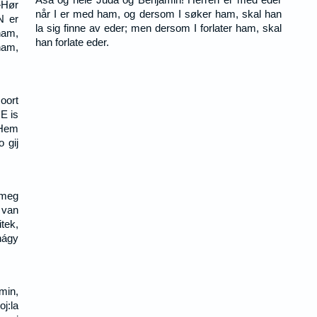
»Hør
når I er med ham, og dersom I søker ham, skal han
N er
la sig finne av eder; men dersom I forlater ham, skal
ham,
han forlate eder.
ham,
Hoort
E is
 Hem
 gij
 meg
 van
itek,
hágy
 min,
j:la