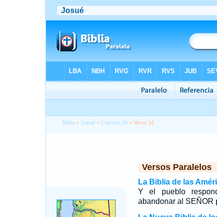
Biblia
>
Josué
>
Capítulo 24
> Verso 16
Versos Paralelos
La Biblia de las Amér
Y el pueblo respond
abandonar al SEÑOR pa