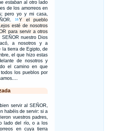
que
estaban
al otro lado
oses de los amorreos en
is; pero yo y mi casa,
SEÑOR.
Y el pueblo
16
 Lejos esté de nosotros
R para servir a otros
l SEÑOR nuestro Dios
acó, a nosotros y a
 la tierra de Egipto, de
mbre, el que hizo estas
elante de nosotros y
odo el camino en que
 todos los pueblos por
asamos.…
zada
 bien servir al SEÑOR,
 habéis de servir: si a
vieron vuestros padres,
o lado del río, o a los
rreos en cuya tierra