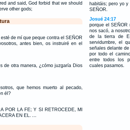
ed and said, God forbid that we should
habitáis; pero yo y
erve other gods;
SEÑOR.
Josué 24:17
tura
porque el SEÑOR n
nos sacó, a nosotr
de la tierra de E
os esté de mí que peque contra el SEÑOR
servidumbre, el q
osotros, antes bien, os instruiré en el
señales delante de
por todo el camin
entre todos los p
s de otra manera, ¿cómo juzgaría Dios
cuales pasamos.
sotros, que hemos muerto al pecado,
n él?
RA POR LA FE; Y SI RETROCEDE, MI
ACERA EN EL. …