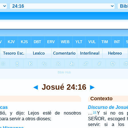
◄
Josué 24:16
►
Contexto
icas
Discurso de Josu
ió, y dijo: Lejos esté de nosotros
…
Y si no os p
15
ra servir a otros dioses;
SEÑOR, escoged h
servir: si a los 