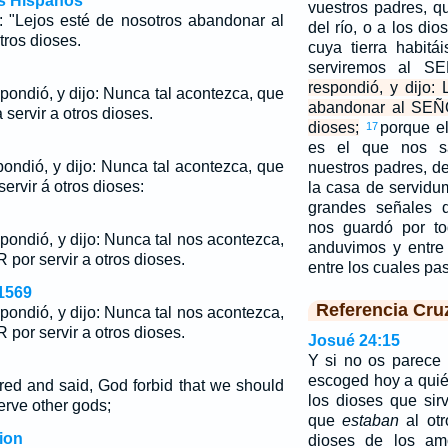
os Hispanos
vuestros padres, 
: "Lejos esté de nosotros abandonar al
del río, o a los di
ros dioses.
cuya tierra habitá
serviremos al 
respondió, y dijo:
pondió, y dijo: Nunca tal acontezca, que
abandonar al SEÑO
servir a otros dioses.
dioses;
porque e
17
es el que nos s
ondió, y dijo: Nunca tal acontezca, que
nuestros padres, de
ervir á otros dioses:
la casa de servidu
grandes señales d
nos guardó por t
pondió, y dijo: Nunca tal nos acontezca,
anduvimos y entre
or servir a otros dioses.
entre los cuales p
1569
Referencia Cru
pondió, y dijo: Nunca tal nos acontezca,
or servir a otros dioses.
Josué 24:15
Y si no os parece
escoged hoy a quién
ed and said, God forbid that we should
los dioses que sir
erve other gods;
que
estaban
al otr
ion
dioses de los amo