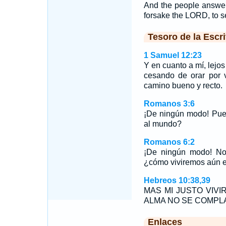
And the people answer
forsake the LORD, to s
Tesoro de la Escri
1 Samuel 12:23
Y en cuanto a mí, lej
cesando de orar por v
camino bueno y recto.
Romanos 3:6
¡De ningún modo! Pue
al mundo?
Romanos 6:2
¡De ningún modo! No
¿cómo viviremos aún e
Hebreos 10:38,39
MAS MI JUSTO VIVI
ALMA NO SE COMPL
Enlaces