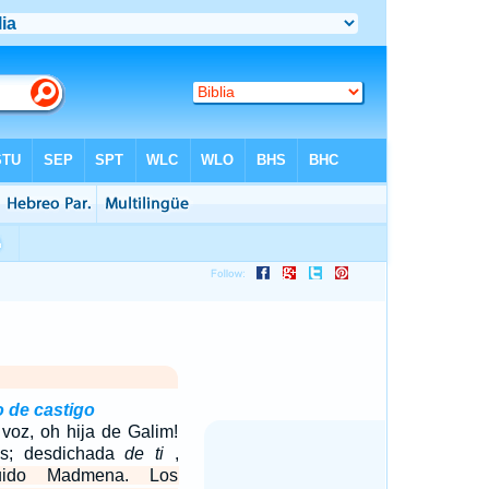
o de castigo
voz, oh hija de Galim!
is; desdichada
de ti
,
ido Madmena. Los