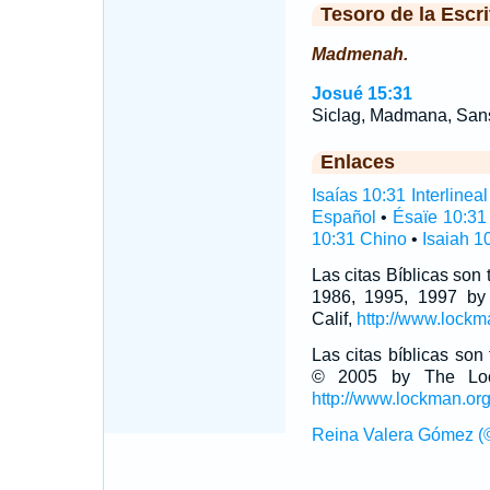
Tesoro de la Escri
Madmenah.
Josué 15:31
Siclag, Madmana, San
Enlaces
Isaías 10:31 Interlineal
Español
•
Ésaïe 10:31
10:31 Chino
•
Isaiah 1
Las citas Bíblicas son
1986, 1995, 1997 by
Calif,
http://www.lockm
Las citas bíblicas so
© 2005 by The Lock
http://www.lockman.or
Reina Valera Gómez (