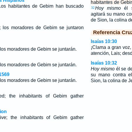
os Hispanos
habitantes de Gebi
os habitantes de Gebim han buscado
Hoy mismo
él s
32
agitará su mano con
de Sion, la colina 
 los moradores de Gebim se juntaron
Referencia Cru
Isaías 10:30
¡Clama a gran voz,
los moradores de Gebim se juntarán.
atención, Lais; de
Isaías 10:32
los moradores de Gebim se juntarán.
Hoy mismo
él se d
1569
su mano contra el
los moradores de Gebim se juntarán.
Sion, la colina de J
; the inhabitants of Gebim gather
ion
ve; the inhabitants of Gebim gather