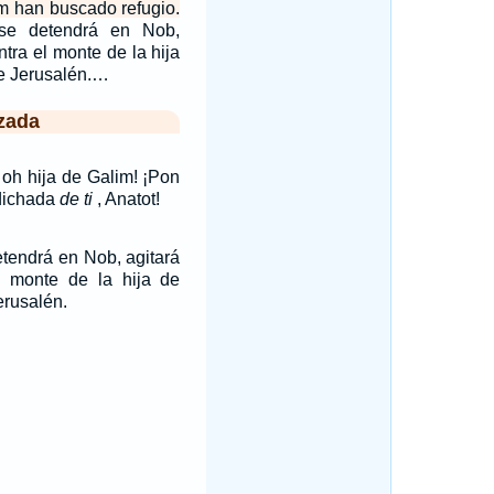
m han buscado refugio.
e detendrá en Nob,
tra el monte de la hija
de Jerusalén.…
zada
 oh hija de Galim! ¡Pon
sdichada
de ti
, Anatot!
etendrá en Nob, agitará
 monte de la hija de
erusalén.