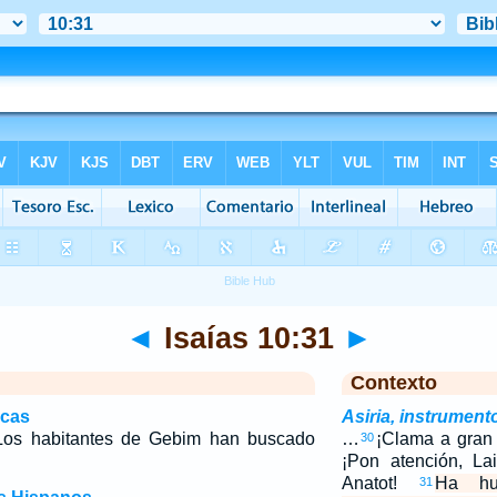
◄
Isaías 10:31
►
Contexto
icas
Asiria, instrument
os habitantes de Gebim han buscado
…
¡Clama a gran 
30
¡Pon atención, La
Anatot!
Ha hu
31