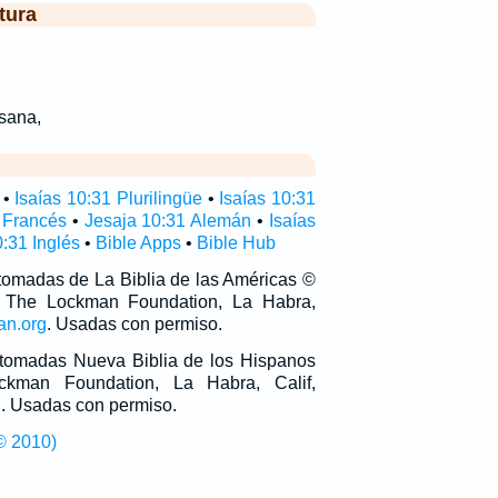
tura
sana,
•
Isaías 10:31 Plurilingüe
•
Isaías 10:31
 Francés
•
Jesaja 10:31 Alemán
•
Isaías
0:31 Inglés
•
Bible Apps
•
Bible Hub
 tomadas de La Biblia de las Américas ©
 The Lockman Foundation, La Habra,
an.org
. Usadas con permiso.
n tomadas Nueva Biblia de los Hispanos
man Foundation, La Habra, Calif,
g
. Usadas con permiso.
© 2010)