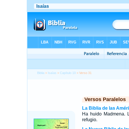
Biblia
>
Isaías
>
Capítulo 10
> Verso 31
Versos Paralelos
La Biblia de las Amér
Ha huido Madmena. L
refugio.