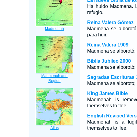
La Nueva Biblia de l
Ha huido Madmena. L
refugio.
Reina Valera Gómez
Madmena se alborotó;
para huir.
Reina Valera 1909
Madmena se alborotó: 
Biblia Jubileo 2000
Madmena se alborotó; 
Sagradas Escrituras 
Madmena se alborotó; 
King James Bible
Madmenah is removed
themselves to flee.
English Revised Vers
Madmenah is a fugiti
themselves to flee.