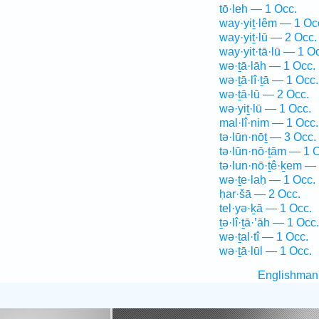
tō·leh — 1 Occ.
way·yiṯ·lêm — 1 Oc
way·yiṯ·lū — 2 Occ.
way·yit·tā·lū — 1 O
wə·ṯā·lāh — 1 Occ.
wə·ṯā·lî·ṯā — 1 Occ.
wə·ṯā·lū — 2 Occ.
wə·yiṯ·lū — 1 Occ.
mal·lî·nim — 1 Occ.
tə·lūn·nōṯ — 3 Occ.
tə·lūn·nō·ṯām — 1 
tə·lun·nō·ṯê·ḵem —
wə·ṯe·laḥ — 1 Occ.
ḥar·šā — 2 Occ.
tel·yə·ḵā — 1 Occ.
ṯə·lî·ṯā·’āh — 1 Occ.
wə·ṯal·tî — 1 Occ.
wə·ṯā·lūl — 1 Occ.
Englishman