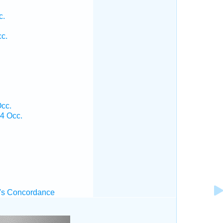
c.
cc.
Occ.
 4 Occ.
's Concordance