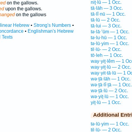
niṯ·lū — 1 Occ.
ged
on the gallows.
tā·lāh — 3 Occ.
ed
upon the gallows.
tā·lî·nū — 1 Occ.
hanged
on the gallows
tā·lū — 2 Occ.
rlinear Hebrew
•
Strong's Numbers
•
tā·lui — 3 Occ.
oncordance
•
Englishman's Hebrew
tə·lā·’ūm — 1 Occ.
l Texts
tə·lu·hū — 1 Occ.
tə·lū·yim — 1 Occ.
til·lū- — 2 Occ.
tō·leh — 1 Occ.
way·yiṯ·lêm — 1 Oc
way·yiṯ·lū — 2 Occ.
way·yit·tā·lū — 1 O
wə·ṯā·lāh — 1 Occ.
wə·ṯā·lî·ṯā — 1 Occ.
wə·ṯā·lū — 2 Occ.
wə·yiṯ·lū — 1 Occ.
yiṯ·lū — 1 Occ.
Additional Entr
tə·lū·yim — 1 Occ.
til·lū- — 2 Occ.