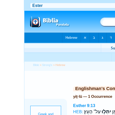
Bible
>
Strong's
> Hebrew
Englishman's Co
yiṯ·lū — 1 Occurrence
Esther 9:13
ָ֖ן
יִתְל֥וּ
עַל־ הָעֵֽץ׃
HEB: