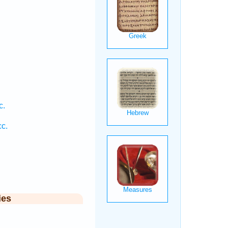
c.
cc.
ies