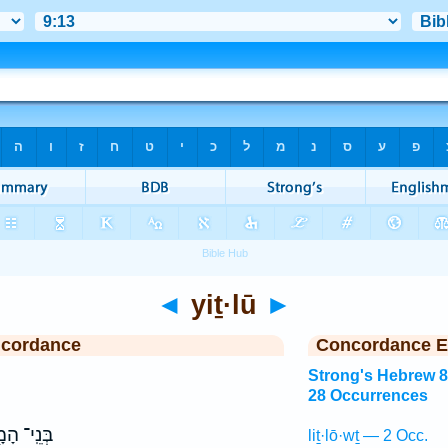
◄
yiṯ·lū
►
ncordance
Concordance E
Strong's Hebrew 
28 Occurrences
בְּנֵֽי־ הָמ
liṯ·lō·wṯ — 2 Occ.