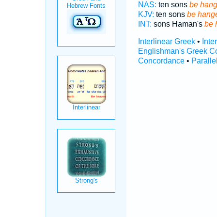
NAS:
ten sons
be han
KJV:
ten sons
be hang
INT:
sons Haman's
be 
Interlinear Greek
•
Inte
Englishman's Greek C
Concordance
•
Paralle