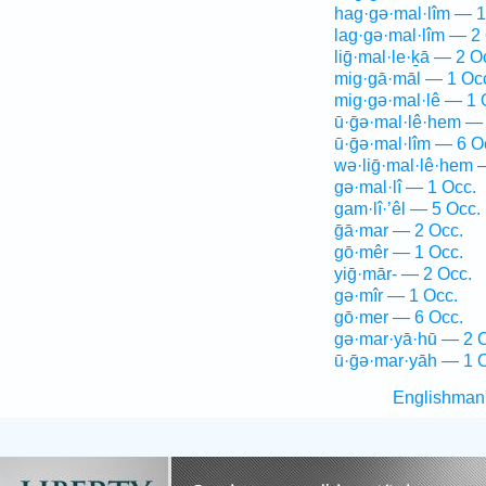
hag·gə·mal·lîm — 1
lag·gə·mal·lîm — 2
liḡ·mal·le·ḵā — 2 O
mig·gā·māl — 1 Oc
mig·gə·mal·lê — 1 
ū·ḡə·mal·lê·hem — 
ū·ḡə·mal·lîm — 6 O
wə·liḡ·mal·lê·hem 
gə·mal·lî — 1 Occ.
gam·lî·’êl — 5 Occ.
ḡā·mar — 2 Occ.
gō·mêr — 1 Occ.
yiḡ·mār- — 2 Occ.
gə·mîr — 1 Occ.
gō·mer — 6 Occ.
gə·mar·yā·hū — 2 
ū·ḡə·mar·yāh — 1 
Englishman