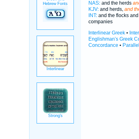
NAS:
and the herds
an
KJV:
and herds,
and th
INT:
and the flocks and
companies
Interlinear Greek
•
Inte
Englishman's Greek C
Concordance
•
Paralle