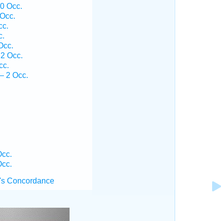
0 Occ.
 Occ.
cc.
c.
Occ.
2 Occ.
cc.
— 2 Occ.
Occ.
Occ.
's Concordance