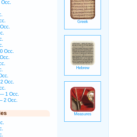
 Occ.
c.
cc.
 Occ.
c.
c.
c.
0 Occ.
 Occ.
cc.
c.
Occ.
2 Occ.
cc.
— 1 Occ.
— 2 Occ.
ies
c.
c.
c.