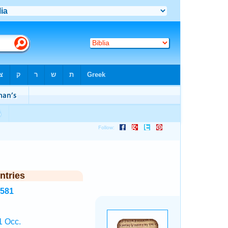
ntries
1581
1 Occ.