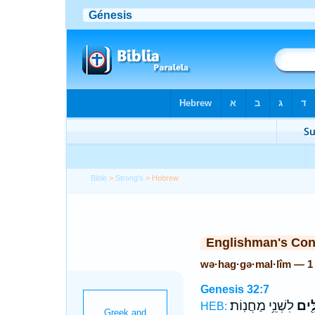
Bible
>
Strong's
> Hebrew
Englishman's Co
wə·hag·gə·mal·lîm — 1
Genesis 32:7
ִּ֖ים
לִשְׁנֵ֥י מַחֲנֽוֹת׃
HEB: