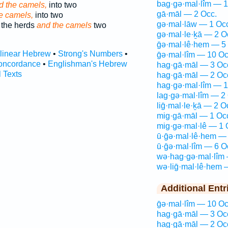
bag·gə·mal·lîm — 1
d the camels,
into two
gā·māl — 2 Occ.
e camels,
into two
gə·mal·lāw — 1 Oc
 the herds
and the camels
two
gə·mal·le·ḵā — 2 O
ḡə·mal·lê·hem — 5
rlinear Hebrew
•
Strong's Numbers
•
ḡə·mal·lîm — 10 Oc
oncordance
•
Englishman's Hebrew
hag·gā·māl — 3 Oc
l Texts
hag·gā·māl — 2 Oc
hag·gə·mal·lîm — 1
lag·gə·mal·lîm — 2
liḡ·mal·le·ḵā — 2 O
mig·gā·māl — 1 Oc
mig·gə·mal·lê — 1 
ū·ḡə·mal·lê·hem — 
ū·ḡə·mal·lîm — 6 O
wə·hag·gə·mal·lîm 
wə·liḡ·mal·lê·hem 
Additional Entr
ḡə·mal·lîm — 10 Oc
hag·gā·māl — 3 Oc
hag·gā·māl — 2 Oc