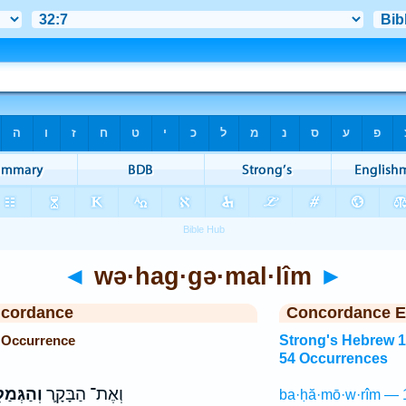
◄
wə·hag·gə·mal·lîm
►
ncordance
Concordance E
 Occurrence
Strong's Hebrew 
54 Occurrences
וְאֶת־ הַבָּקָ֛ר
וְהַגְּמַל
ba·ḥă·mō·w·rîm — 