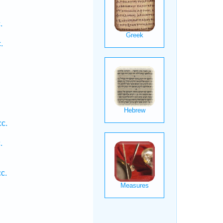
.
.
.
c.
.
.
c.