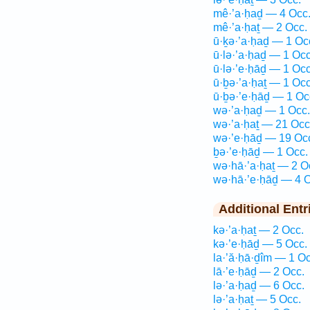
mê·’a·ḥaḏ — 4 Occ
mê·’a·ḥaṯ — 2 Occ.
ū·ḵə·’a·ḥaḏ — 1 Oc
ū·lə·’a·ḥaḏ — 1 Occ
ū·lə·’e·ḥāḏ — 1 Occ
ū·ḇə·’a·ḥaṯ — 1 Occ
ū·ḇə·’e·ḥāḏ — 1 Oc
wə·’a·ḥaḏ — 1 Occ.
wə·’a·ḥaṯ — 21 Occ
wə·’e·ḥāḏ — 19 Oc
ḇə·’e·ḥāḏ — 1 Occ.
wə·hā·’a·ḥaṯ — 2 O
wə·hā·’e·ḥāḏ — 4 O
Additional Entr
kə·’a·ḥaṯ — 2 Occ.
kə·’e·ḥāḏ — 5 Occ.
la·’ă·ḥā·ḏîm — 1 Oc
lā·’e·ḥāḏ — 2 Occ.
lə·’a·ḥaḏ — 6 Occ.
lə·’a·ḥaṯ — 5 Occ.