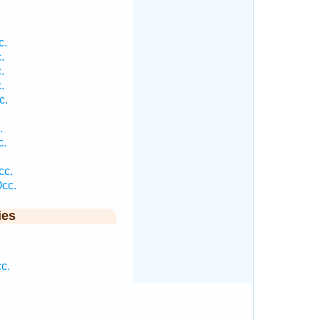
.
c.
.
.
.
c.
.
c.
cc.
cc.
ies
c.