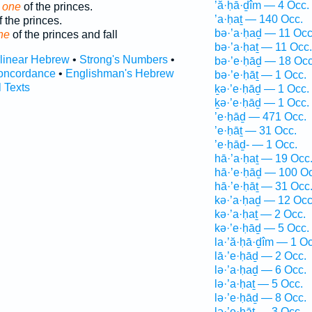
’ă·ḥā·ḏîm — 4 Occ.
] one
of the princes.
’a·ḥaṯ — 140 Occ.
 the princes.
bə·’a·ḥaḏ — 11 Occ
ne
of the princes and fall
bə·’a·ḥaṯ — 11 Occ.
rlinear Hebrew
•
Strong's Numbers
•
bə·’e·ḥāḏ — 18 Occ
oncordance
•
Englishman's Hebrew
bə·’e·ḥāṯ — 1 Occ.
l Texts
ḵə·’e·ḥāḏ — 1 Occ.
ḵə·’e·ḥāḏ — 1 Occ.
’e·ḥāḏ — 471 Occ.
’e·ḥāṯ — 31 Occ.
’e·ḥāḏ- — 1 Occ.
hā·’a·ḥaṯ — 19 Occ
hā·’e·ḥāḏ — 100 Oc
hā·’e·ḥāṯ — 31 Occ
kə·’a·ḥaḏ — 12 Occ
kə·’a·ḥaṯ — 2 Occ.
kə·’e·ḥāḏ — 5 Occ.
la·’ă·ḥā·ḏîm — 1 Oc
lā·’e·ḥāḏ — 2 Occ.
lə·’a·ḥaḏ — 6 Occ.
lə·’a·ḥaṯ — 5 Occ.
lə·’e·ḥāḏ — 8 Occ.
lə·’e·ḥāṯ — 3 Occ.