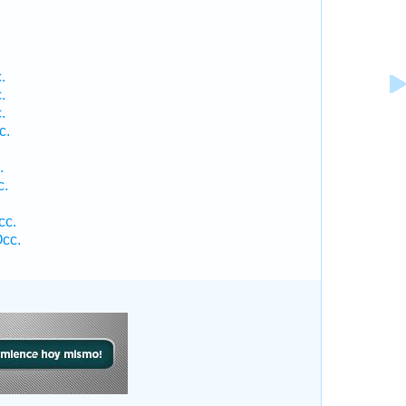
.
.
.
.
c.
.
c.
cc.
cc.