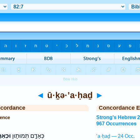
◄
ū·ḵə·’a·ḥaḏ
►
ncordance
Concordance E
rence
Strong's Hebrew 
967 Occurrences
כְּאָדָ֣ם תְּמוּת֑וּן
וּכְאַ
’a·ḥaḏ — 24 Occ.