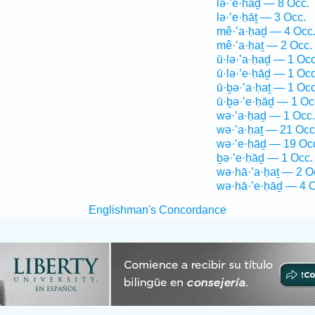
lə·’e·ḥāḏ — 8 Occ.
lə·’e·ḥāṯ — 3 Occ.
mê·’a·ḥaḏ — 4 Occ
mê·’a·ḥaṯ — 2 Occ.
ū·lə·’a·ḥaḏ — 1 Occ
ū·lə·’e·ḥāḏ — 1 Occ
ū·ḇə·’a·ḥaṯ — 1 Occ
ū·ḇə·’e·ḥāḏ — 1 Oc
wə·’a·ḥaḏ — 1 Occ.
wə·’a·ḥaṯ — 21 Occ
wə·’e·ḥāḏ — 19 Oc
ḇə·’e·ḥāḏ — 1 Occ.
wə·hā·’a·ḥaṯ — 2 O
wə·hā·’e·ḥāḏ — 4 O
Englishman's Concordance