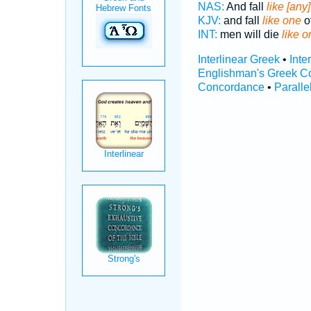
NAS:
And fall
like [any
KJV:
and fall
like one
of
INT:
men will die
like o
Interlinear Greek
•
Inte
Englishman's Greek C
Concordance
•
Paralle