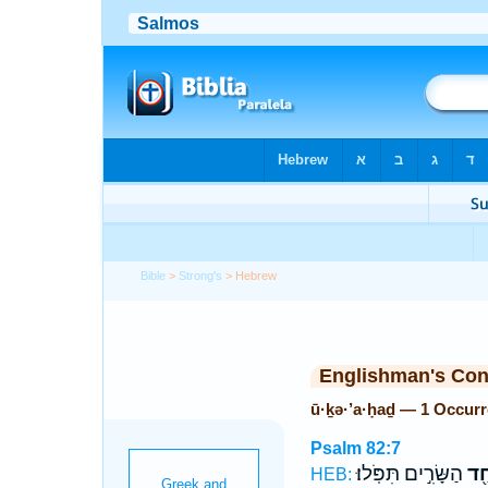
Bible
>
Strong's
> Hebrew
Englishman's Co
ū·ḵə·’a·ḥaḏ — 1 Occur
Psalm 82:7
חַ֖ד
הַשָּׂרִ֣ים תִּפֹּֽלוּ׃
HEB: