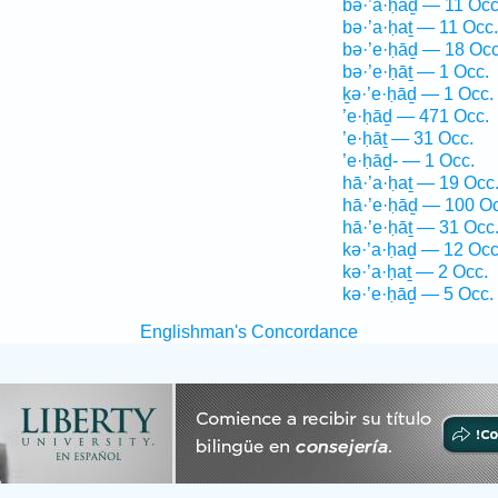
bə·’a·ḥaḏ — 11 Occ
bə·’a·ḥaṯ — 11 Occ.
bə·’e·ḥāḏ — 18 Occ
bə·’e·ḥāṯ — 1 Occ.
ḵə·’e·ḥāḏ — 1 Occ.
’e·ḥāḏ — 471 Occ.
’e·ḥāṯ — 31 Occ.
’e·ḥāḏ- — 1 Occ.
hā·’a·ḥaṯ — 19 Occ
hā·’e·ḥāḏ — 100 Oc
hā·’e·ḥāṯ — 31 Occ
kə·’a·ḥaḏ — 12 Occ
kə·’a·ḥaṯ — 2 Occ.
kə·’e·ḥāḏ — 5 Occ.
Englishman's Concordance