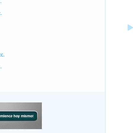
.
.
.
c.
.
.