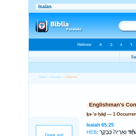
Bible
>
Strong's
> Hebrew
Englishman's Co
ḵə·’e·ḥāḏ — 1 Occurre
Isaiah 65:25
חָ֗ד
וְאַרְיֵה֙ כַּבָּקָ֣ר
HEB: