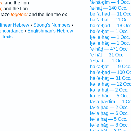
’ă·ḥā·ḏîm — 4 Occ.
r,
and the lion
’a·ḥaṯ — 140 Occ.
r,
and the lion
bə·’a·ḥaḏ — 11 Occ
graze
together
and the lion the ox
bə·’a·ḥaṯ — 11 Occ.
rlinear Hebrew
•
Strong's Numbers
•
bə·’e·ḥāḏ — 18 Occ
oncordance
•
Englishman's Hebrew
bə·’e·ḥāṯ — 1 Occ.
l Texts
ḵə·’e·ḥāḏ — 1 Occ.
ḵə·’e·ḥāḏ — 1 Occ.
’e·ḥāḏ — 471 Occ.
’e·ḥāṯ — 31 Occ.
’e·ḥāḏ- — 1 Occ.
hā·’a·ḥaṯ — 19 Occ
hā·’e·ḥāḏ — 100 Oc
hā·’e·ḥāṯ — 31 Occ
kə·’a·ḥaḏ — 12 Occ
kə·’a·ḥaṯ — 2 Occ.
kə·’e·ḥāḏ — 5 Occ.
la·’ă·ḥā·ḏîm — 1 Oc
lā·’e·ḥāḏ — 2 Occ.
lə·’a·ḥaḏ — 6 Occ.
lə·’a·ḥaṯ — 5 Occ.
lə·’e·ḥāḏ — 8 Occ.
lə·’e·ḥāṯ — 3 Occ.