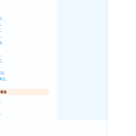
.
c.
.
.
.
c.
.
c.
cc.
cc.
ies
.
.