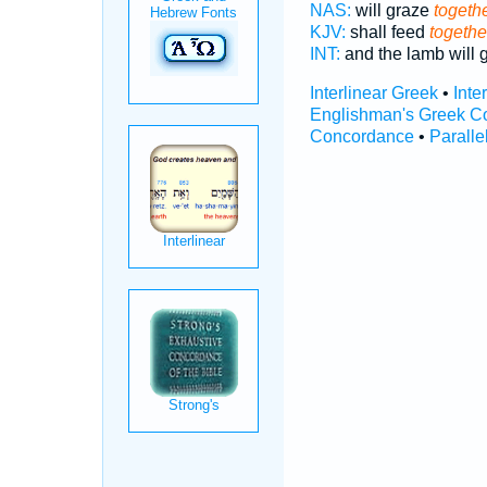
NAS:
will graze
togethe
KJV:
shall feed
togethe
INT:
and the lamb will 
Interlinear Greek
•
Inte
Englishman's Greek C
Concordance
•
Paralle