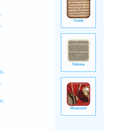
.
.
.
c.
.
.
c.