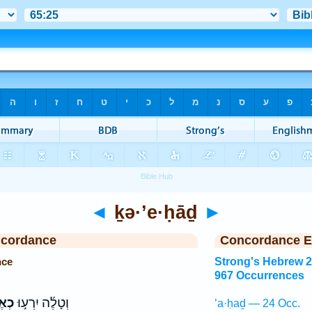
◄
ḵə·’e·ḥāḏ
►
ncordance
Concordance E
nce
Strong's Hebrew 
967 Occurrences
וְטָלֶ֜ה יִרְע֣וּ
כְאֶ
’a·ḥaḏ — 24 Occ.