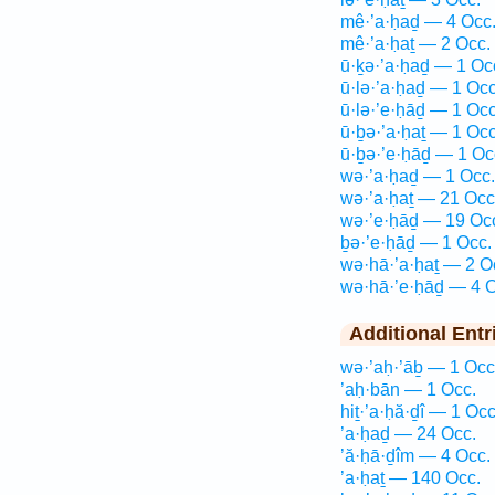
mê·’a·ḥaḏ — 4 Occ
mê·’a·ḥaṯ — 2 Occ.
ū·ḵə·’a·ḥaḏ — 1 Oc
ū·lə·’a·ḥaḏ — 1 Occ
ū·lə·’e·ḥāḏ — 1 Occ
ū·ḇə·’a·ḥaṯ — 1 Occ
ū·ḇə·’e·ḥāḏ — 1 Oc
wə·’a·ḥaḏ — 1 Occ.
wə·’a·ḥaṯ — 21 Occ
wə·’e·ḥāḏ — 19 Oc
ḇə·’e·ḥāḏ — 1 Occ.
wə·hā·’a·ḥaṯ — 2 O
wə·hā·’e·ḥāḏ — 4 O
Additional Entr
wə·’aḥ·’āḇ — 1 Occ
’aḥ·bān — 1 Occ.
hiṯ·’a·ḥă·ḏî — 1 Occ
’a·ḥaḏ — 24 Occ.
’ă·ḥā·ḏîm — 4 Occ.
’a·ḥaṯ — 140 Occ.