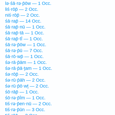
lə·śā·rə·p̄ōw — 1 Occ.
liś·rōp̄ — 2 Occ.
niś·rōp̄ — 2 Occ.
śā·rap̄ — 14 Occ.
śā·rap̄·nū — 1 Occ.
śā·rap̄·tā — 1 Occ.
śā·rap̄·tî — 1 Occ.
śā·rə·p̄ōw — 1 Occ.
śā·rə·p̄ū — 7 Occ.
śā·rō·wp̄ — 1 Occ.
śə·rā·p̄ām — 1 Occ.
śə·rā·p̄ā·ṯam — 1 Occ.
śə·rōp̄ — 2 Occ.
śə·rū·p̄āh — 2 Occ.
śə·rū·p̄ō·wṯ — 2 Occ.
śō·rāp̄ — 1 Occ.
śō·rə·p̄îm — 1 Occ.
tiś·rə·p̄en·nū — 2 Occ.
tiś·rə·p̄ūn — 3 Occ.