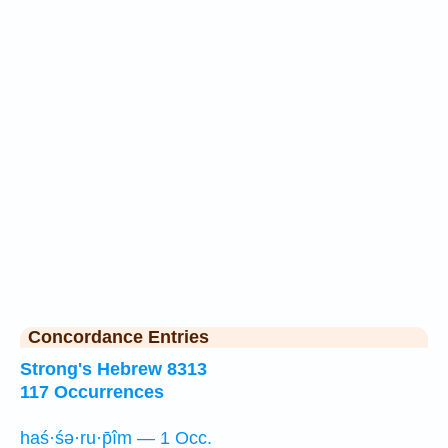
Concordance Entries
Strong's Hebrew 8313
117 Occurrences
haś·śə·ru·p̄îm — 1 Occ.