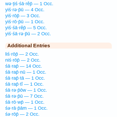
wə·ṯiś·śā·rêp̄ — 1 Occ.
yiś·rə·p̄ū — 4 Occ.
yiś·rōp̄ — 3 Occ.
yiś·rō·p̄ū — 1 Occ.
yiś·śā·rêp̄ — 5 Occ.
yiś·śā·rə·p̄ū — 2 Occ.
Additional Entries
liś·rōp̄ — 2 Occ.
niś·rōp̄ — 2 Occ.
śā·rap̄ — 14 Occ.
śā·rap̄·nū — 1 Occ.
śā·rap̄·tā — 1 Occ.
śā·rap̄·tî — 1 Occ.
śā·rə·p̄ōw — 1 Occ.
śā·rə·p̄ū — 7 Occ.
śā·rō·wp̄ — 1 Occ.
śə·rā·p̄ām — 1 Occ.
śə·rōp̄ — 2 Occ.