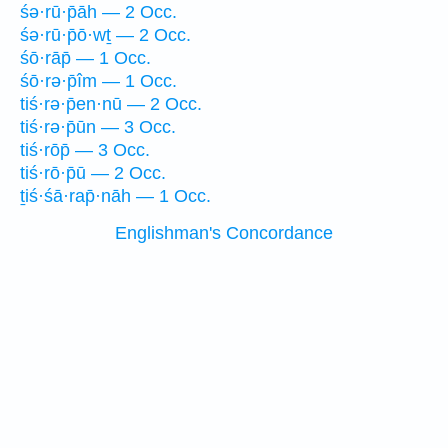
śə·rū·p̄āh — 2 Occ.
śə·rū·p̄ō·wṯ — 2 Occ.
śō·rāp̄ — 1 Occ.
śō·rə·p̄îm — 1 Occ.
tiś·rə·p̄en·nū — 2 Occ.
tiś·rə·p̄ūn — 3 Occ.
tiś·rōp̄ — 3 Occ.
tiś·rō·p̄ū — 2 Occ.
ṯiś·śā·rap̄·nāh — 1 Occ.
Englishman's Concordance