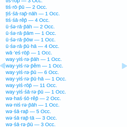
tiś·rōp̄ — 3 Occ.
tiś·rō·p̄ū — 2 Occ.
ṯiś·śā·rap̄·nāh — 1 Occ.
tiś·śā·rêp̄ — 4 Occ.
ū·śə·rā·p̄āh — 2 Occ.
ū·śə·rā·p̄ām — 1 Occ.
ū·śə·rā·p̄ōw — 1 Occ.
ū·śə·rā·p̄ū·hā — 4 Occ.
wā·’eś·rōp̄ — 1 Occ.
way·yiś·rə·p̄āh — 1 Occ.
way·yiś·rə·p̄êm — 1 Occ.
way·yiś·rə·p̄ū — 6 Occ.
way·yiś·rə·p̄ū·hā — 1 Occ.
way·yiś·rōp̄ — 11 Occ.
way·yiś·śā·rə·p̄ū — 1 Occ.
wə·haś·śō·rêp̄ — 2 Occ.
wə·niś·rə·p̄āh — 1 Occ.
wə·śā·rap̄ — 5 Occ.
wə·śā·rap̄·tā — 3 Occ.
wə·śā·rə·p̄ū — 3 Occ.