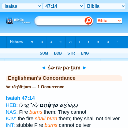
Bible
>
Strong's
> Hebrew
◄
śə·rā·p̄ā·ṯam
►
Englishman's Concordance
śə·rā·p̄ā·ṯam — 1 Occurrence
Isaiah 47:14
כְקַשׁ֙ אֵ֣שׁ
שְׂרָפָ֔תַם
לֹֽא־ יַצִּ֥ילוּ
HEB:
NAS:
Fire
burns
them; They cannot
KJV:
the fire
shall burn
them; they shall not deliver
INT:
stubble Fire
burns
cannot deliver