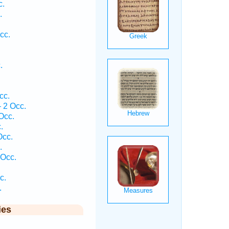
c.
.
cc.
.
cc.
 2 Occ.
Occ.
.
Occ.
.
 Occ.
c.
.
ies