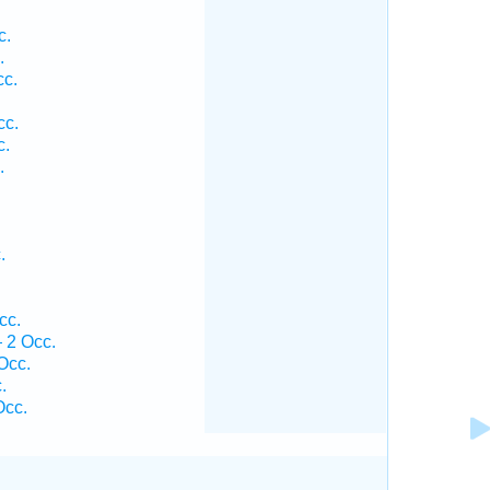
c.
.
cc.
cc.
c.
.
.
cc.
 2 Occ.
Occ.
.
Occ.