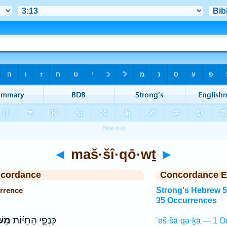
◄
maš·šî·qō·wṯ
►
ncordance
Concordance E
rrence
Strong's Hebrew 
35 Occurrences
כַּנְפֵ֣י הַחַיּ֗וֹת
מַשִ
’eš·šā·qə·ḵā — 1 O