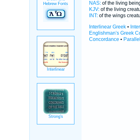
NAS:
of the living bei
KJV:
of the living crea
INT:
of the wings creat
Interlinear Greek
•
Inte
Englishman's Greek C
Concordance
•
Paralle