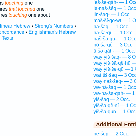
’eš·šə·qāh- — 1 Oc
ngs
touching
one
lə·naš·šêq — 1 Occ
tures
that touched
one
lin·šāq- — 1 Occ.
ures
touching
one about
maš·šî·qō·wṯ — 1 O
rlinear Hebrew
•
Strong's Numbers
•
nā·šaq — 1 Occ.
oncordance
•
Englishman's Hebrew
nā·šā·qū — 1 Occ.
l Texts
naš·šə·qū- — 1 Occ
nō·šə·qê — 3 Occ.
ū·šə·qāh- — 1 Occ.
way·yiš·šaq- — 8 O
way·yiš·šā·qê·hū —
way·yiš·šə·qū — 1 
wat·tiš·šaq — 3 Occ
way·naš·šeq- — 3 
wə·nā·šaq — 1 Occ
wə·nā·šə·qāh- — 1
yiš·šaq — 2 Occ.
yiš·šā·qê·nî — 1 Oc
yiš·šā·qūn — 1 Occ
Additional Entr
ne·šep̄ — 2 Occ.