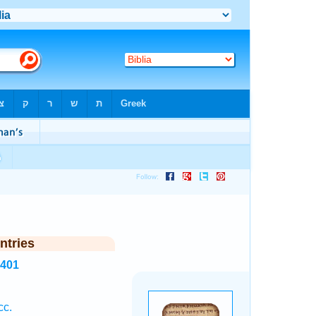
ntries
5401
cc.