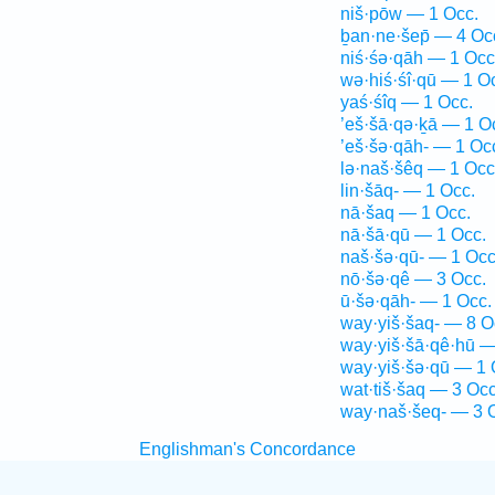
niš·pōw — 1 Occ.
ḇan·ne·šep̄ — 4 Oc
niś·śə·qāh — 1 Occ
wə·hiś·śî·qū — 1 O
yaś·śîq — 1 Occ.
’eš·šā·qə·ḵā — 1 O
’eš·šə·qāh- — 1 Oc
lə·naš·šêq — 1 Occ
lin·šāq- — 1 Occ.
nā·šaq — 1 Occ.
nā·šā·qū — 1 Occ.
naš·šə·qū- — 1 Occ
nō·šə·qê — 3 Occ.
ū·šə·qāh- — 1 Occ.
way·yiš·šaq- — 8 O
way·yiš·šā·qê·hū —
way·yiš·šə·qū — 1 
wat·tiš·šaq — 3 Occ
way·naš·šeq- — 3 
Englishman's Concordance