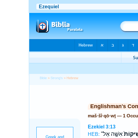
Bible
>
Strong's
> Hebrew
Englishman's Co
maš·šî·qō·wṯ — 1 Occu
Ezekiel 3:13
ּׁיקוֹת֙
אִשָּׁ֣ה אֶל־
HEB: