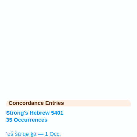
Concordance Entries
Strong's Hebrew 5401
35 Occurrences
’eš·šā·qə·ḵā — 1 Occ.