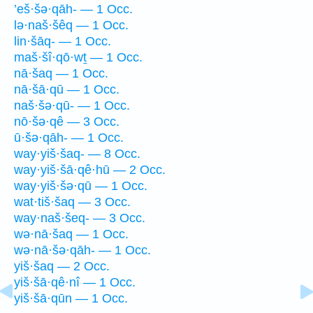
’eš·šə·qāh- — 1 Occ.
lə·naš·šêq — 1 Occ.
lin·šāq- — 1 Occ.
maš·šî·qō·wṯ — 1 Occ.
nā·šaq — 1 Occ.
nā·šā·qū — 1 Occ.
naš·šə·qū- — 1 Occ.
nō·šə·qê — 3 Occ.
ū·šə·qāh- — 1 Occ.
way·yiš·šaq- — 8 Occ.
way·yiš·šā·qê·hū — 2 Occ.
way·yiš·šə·qū — 1 Occ.
wat·tiš·šaq — 3 Occ.
way·naš·šeq- — 3 Occ.
wə·nā·šaq — 1 Occ.
wə·nā·šə·qāh- — 1 Occ.
yiš·šaq — 2 Occ.
yiš·šā·qê·nî — 1 Occ.
yiš·šā·qūn — 1 Occ.