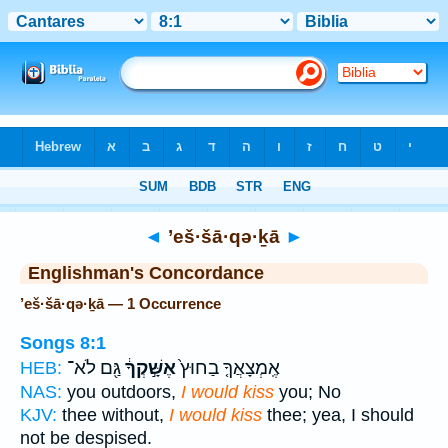
Bible
>
Strong's
> Hebrew
◄
’eš·šā·qə·ḵā
►
Englishman's Concordance
’eš·šā·qə·ḵā — 1 Occurrence
Songs 8:1
אֶֽמְצָאֲךָ֤ בַחוּץ֙
אֶשָּׁ֣קְךָ֔
גַּ֖ם לֹא־
HEB:
NAS:
you outdoors,
I would kiss
you; No
KJV:
thee without,
I would kiss
thee; yea, I should
not be despised.