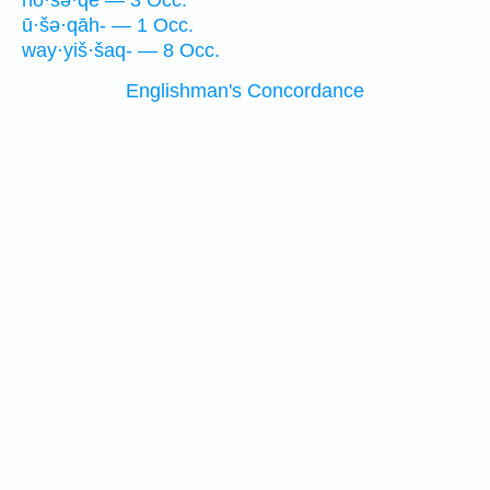
nō·šə·qê — 3 Occ.
ū·šə·qāh- — 1 Occ.
way·yiš·šaq- — 8 Occ.
Englishman's Concordance