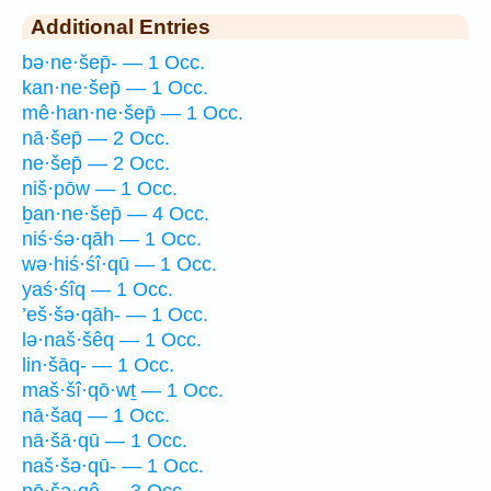
Additional Entries
bə·ne·šep̄- — 1 Occ.
kan·ne·šep̄ — 1 Occ.
mê·han·ne·šep̄ — 1 Occ.
nā·šep̄ — 2 Occ.
ne·šep̄ — 2 Occ.
niš·pōw — 1 Occ.
ḇan·ne·šep̄ — 4 Occ.
niś·śə·qāh — 1 Occ.
wə·hiś·śî·qū — 1 Occ.
yaś·śîq — 1 Occ.
’eš·šə·qāh- — 1 Occ.
lə·naš·šêq — 1 Occ.
lin·šāq- — 1 Occ.
maš·šî·qō·wṯ — 1 Occ.
nā·šaq — 1 Occ.
nā·šā·qū — 1 Occ.
naš·šə·qū- — 1 Occ.