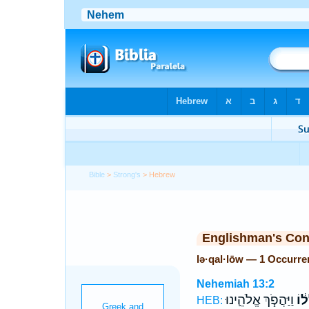
Bible
>
Strong's
> Hebrew
Englishman's Co
lə·qal·lōw — 1 Occurre
Nehemiah 13:2
ל֔וֹ
וַיַּהֲפֹ֧ךְ אֱלֹהֵ֛ינוּ
HEB: