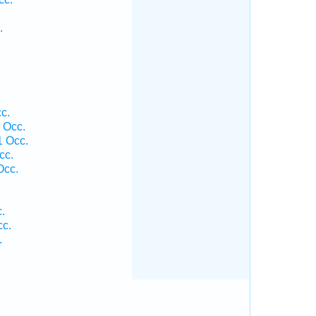
.
.
c.
 Occ.
1 Occ.
cc.
Occ.
.
cc.
.