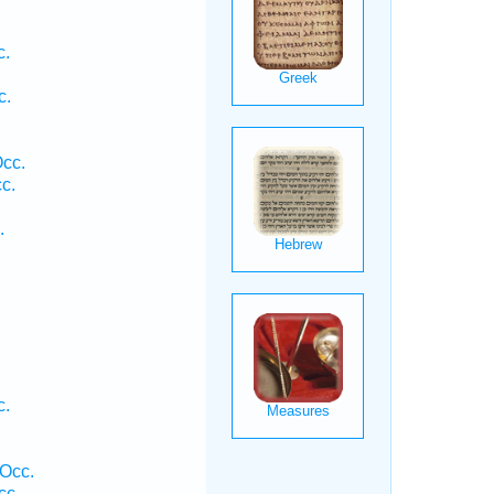
c.
c.
Occ.
c.
.
c.
 Occ.
cc.