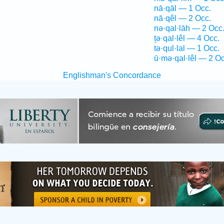
nā·qāl — 1 Occ.
nā·qêl — 2 Occ.
nə·qal·lāh — 2 Occ
ṯə·qal·lêl — 4 Occ.
tə·qul·lal — 1 Occ.
ū·mə·qal·lêl — 2 Oc
Englishman's Concordance