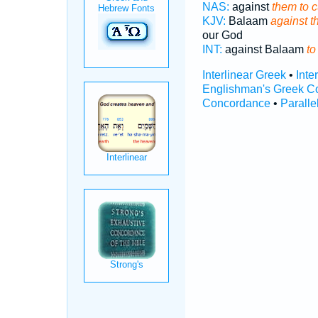
NAS:
against
them to 
KJV:
Balaam
against t
our God
INT:
against Balaam
to
Interlinear Greek
•
Inte
Englishman's Greek C
Concordance
•
Paralle