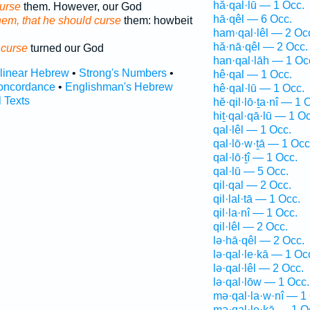
hă·qal·lū — 1 Occ.
curse
them. However, our God
hā·qêl — 6 Occ.
hem, that he should curse
them: howbeit
ham·qal·lêl — 2 Oc
hă·nā·qêl — 2 Occ.
 curse
turned our God
han·qal·lāh — 1 Oc
rlinear Hebrew
•
Strong's Numbers
•
hê·qal — 1 Occ.
oncordance
•
Englishman's Hebrew
hê·qal·lū — 1 Occ.
l Texts
hĕ·qil·lō·ṯa·nî — 1 
hiṯ·qal·qā·lū — 1 Oc
qal·lêl — 1 Occ.
qal·lō·w·ṯā — 1 Occ
qal·lō·ṯî — 1 Occ.
qal·lū — 5 Occ.
qil·qal — 2 Occ.
qil·lal·tā — 1 Occ.
qil·la·nî — 1 Occ.
qil·lêl — 2 Occ.
lə·hā·qêl — 2 Occ.
lə·qal·le·kā — 1 Oc
lə·qal·lêl — 2 Occ.
lə·qal·lōw — 1 Occ.
mə·qal·la·w·nî — 1
mə·qal·le·ḵā — 1 O