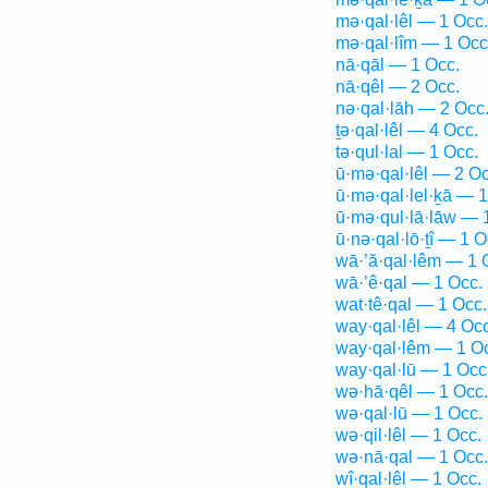
mə·qal·lêl — 1 Occ.
mə·qal·lîm — 1 Occ
nā·qāl — 1 Occ.
nā·qêl — 2 Occ.
nə·qal·lāh — 2 Occ
ṯə·qal·lêl — 4 Occ.
tə·qul·lal — 1 Occ.
ū·mə·qal·lêl — 2 Oc
ū·mə·qal·lel·ḵā — 1
ū·mə·qul·lā·lāw — 
ū·nə·qal·lō·ṯî — 1 O
wā·’ă·qal·lêm — 1 
wā·’ê·qal — 1 Occ.
wat·tê·qal — 1 Occ.
way·qal·lêl — 4 Occ
way·qal·lêm — 1 O
way·qal·lū — 1 Occ
wə·hā·qêl — 1 Occ.
wə·qal·lū — 1 Occ.
wə·qil·lêl — 1 Occ.
wə·nā·qal — 1 Occ.
wî·qal·lêl — 1 Occ.