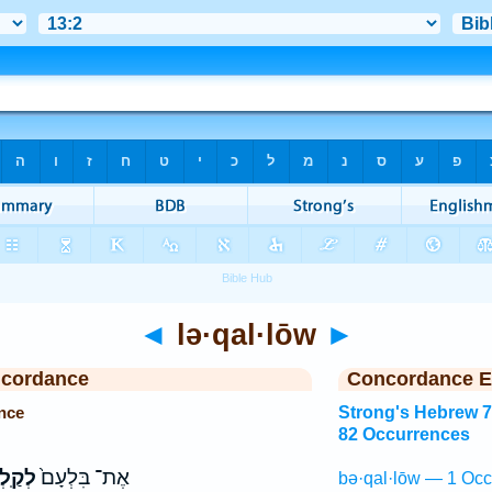
◄
lə·qal·lōw
►
ncordance
Concordance E
nce
Strong's Hebrew 
82 Occurrences
אֶת־ בִּלְעָם֙
לְקַֽלְ
bə·qal·lōw — 1 Occ