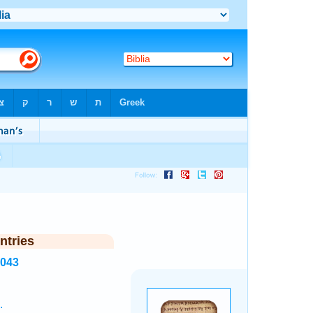
ntries
7043
.