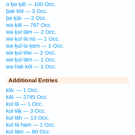
ū·ḇə·ḵāl — 100 Occ.
ḇak·kōl — 3 Occ.
ḇə·ḵāl- — 2 Occ.
wə·ḵāl — 767 Occ.
wə·ḵul·lām — 2 Occ.
wə·ḵul·lā·nū — 1 Occ.
wə·ḵul·lə·ḵem — 1 Occ.
wə·ḵul·lōw — 2 Occ.
wə·ḵul·lām — 1 Occ.
wə·hak·kōl — 1 Occ.
Additional Entries
klā- — 1 Occ.
kāl- — 2745 Occ.
kul·lā — 1 Occ.
kul·lāḵ — 3 Occ.
kul·lāh — 13 Occ.
kul·lā·ham — 1 Occ.
kul·lām — 80 Occ.