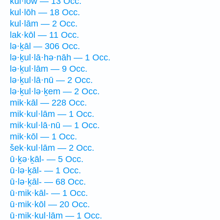
kul·lōw — 13 Occ.
kul·lōh — 18 Occ.
kul·lām — 2 Occ.
lak·kōl — 11 Occ.
lə·ḵāl — 306 Occ.
lə·ḵul·lā·hə·nāh — 1 Occ.
lə·ḵul·lām — 9 Occ.
lə·ḵul·lā·nū — 2 Occ.
lə·ḵul·lə·ḵem — 2 Occ.
mik·kāl — 228 Occ.
mik·kul·lām — 1 Occ.
mik·kul·lā·nū — 1 Occ.
mik·kōl — 1 Occ.
šek·kul·lām — 2 Occ.
ū·ḵə·ḵāl- — 5 Occ.
ū·lə·ḵāl- — 1 Occ.
ū·lə·ḵāl- — 68 Occ.
ū·mik·kāl- — 1 Occ.
ū·mik·kōl — 20 Occ.
ū·mik·kul·lām — 1 Occ.