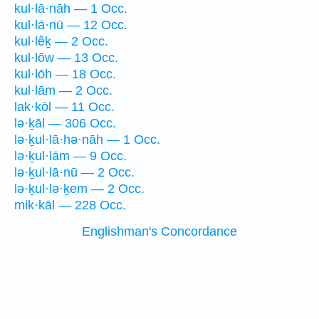
kul·lā·nāh — 1 Occ.
kul·lā·nū — 12 Occ.
kul·lêḵ — 2 Occ.
kul·lōw — 13 Occ.
kul·lōh — 18 Occ.
kul·lām — 2 Occ.
lak·kōl — 11 Occ.
lə·ḵāl — 306 Occ.
lə·ḵul·lā·hə·nāh — 1 Occ.
lə·ḵul·lām — 9 Occ.
lə·ḵul·lā·nū — 2 Occ.
lə·ḵul·lə·ḵem — 2 Occ.
mik·kāl — 228 Occ.
Englishman's Concordance