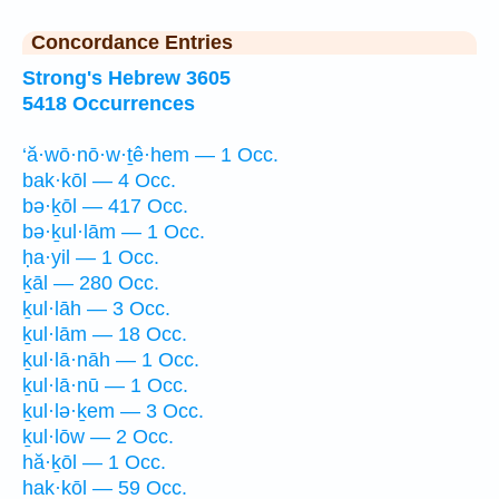
Concordance Entries
Strong's Hebrew 3605
5418 Occurrences
‘ă·wō·nō·w·ṯê·hem — 1 Occ.
bak·kōl — 4 Occ.
bə·ḵōl — 417 Occ.
bə·ḵul·lām — 1 Occ.
ḥa·yil — 1 Occ.
ḵāl — 280 Occ.
ḵul·lāh — 3 Occ.
ḵul·lām — 18 Occ.
ḵul·lā·nāh — 1 Occ.
ḵul·lā·nū — 1 Occ.
ḵul·lə·ḵem — 3 Occ.
ḵul·lōw — 2 Occ.
hă·ḵōl — 1 Occ.
hak·kōl — 59 Occ.