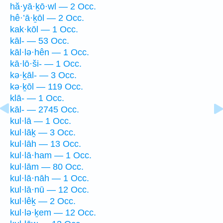
hă·yā·ḵō·wl — 2 Occ.
hê·’ā·ḵōl — 2 Occ.
kak·kōl — 1 Occ.
kāl- — 53 Occ.
kāl·lə·hên — 1 Occ.
kā·lō·ši- — 1 Occ.
kə·ḵāl- — 3 Occ.
kə·ḵōl — 119 Occ.
klā- — 1 Occ.
kāl- — 2745 Occ.
kul·lā — 1 Occ.
kul·lāḵ — 3 Occ.
kul·lāh — 13 Occ.
kul·lā·ham — 1 Occ.
kul·lām — 80 Occ.
kul·lā·nāh — 1 Occ.
kul·lā·nū — 12 Occ.
kul·lêḵ — 2 Occ.
kul·lə·ḵem — 12 Occ.