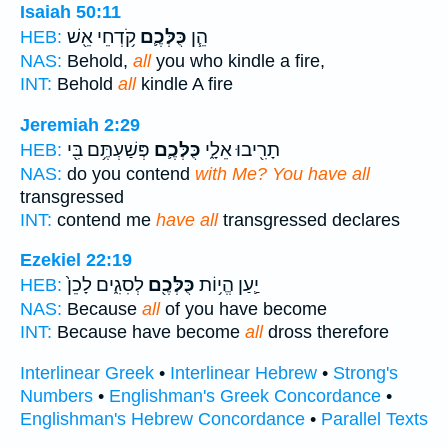
Isaiah 50:11
הֵ֧ן
כֻּלְּכֶ֛ם
קֹ֥דְחֵי אֵ֖שׁ
HEB:
NAS:
Behold,
all
you who kindle a fire,
INT:
Behold
all
kindle A fire
Jeremiah 2:29
תָרִ֖יבוּ אֵלָ֑י
כֻּלְּכֶ֛ם
פְּשַׁעְתֶּ֥ם בִּ֖י
HEB:
NAS:
do you contend
with Me? You have all
transgressed
INT:
contend me
have all
transgressed declares
Ezekiel 22:19
יַ֛עַן הֱי֥וֹת
כֻּלְּכֶ֖ם
לְסִגִ֑ים לָכֵן֙
HEB:
NAS:
Because
all
of you have become
INT:
Because have become
all
dross therefore
Interlinear Greek
•
Interlinear Hebrew
•
Strong's
Numbers
•
Englishman's Greek Concordance
•
Englishman's Hebrew Concordance
•
Parallel Texts