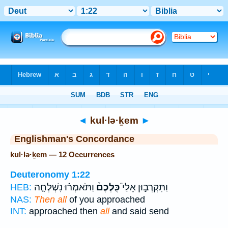
Bible
>
Strong's
> Hebrew
◄
kul·lə·ḵem
►
Englishman's Concordance
kul·lə·ḵem — 12 Occurrences
Deuteronomy 1:22
וַתִּקְרְב֣וּן אֵלַי֮
כֻּלְּכֶם֒
וַתֹּאמְר֗וּ נִשְׁלְחָ֤ה
HEB:
NAS:
Then all
of you approached
INT:
approached then
all
and said send