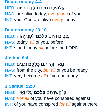
Deuteronomy 4:4
אֱלֹהֵיכֶ֑ם חַיִּ֥ים
כֻּלְּכֶ֖ם
הַיּֽוֹם׃
HEB:
NAS:
are alive today,
every one
of you.
INT:
your God are alive
every
today
Deuteronomy 29:10
נִצָּבִ֤ים הַיּוֹם֙
כֻּלְּכֶ֔ם
לִפְנֵ֖י יְהוָ֣ה
HEB:
NAS:
today,
all
of you, before
INT:
stand today
all
before the LORD
Joshua 8:4
מְאֹ֑ד וִהְיִיתֶ֥ם
כֻּלְּכֶ֖ם
נְכֹנִֽים׃
HEB:
NAS:
from the city,
but all
of you be ready.
INT:
very become
all
of you be ready
1 Samuel 22:8
כִּי֩ קְשַׁרְתֶּ֨ם
כֻּלְּכֶ֜ם
עָלַ֗י וְאֵין־
HEB:
NAS:
For all
of you have conspired against
INT:
of you have conspired
for all
against there