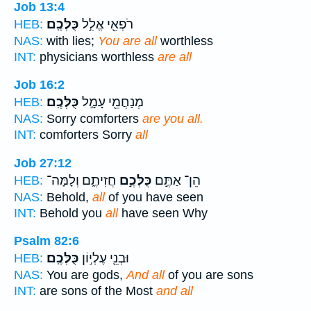
Job 13:4
רֹפְאֵ֖י אֱלִ֣ל
כֻּלְּכֶֽם׃
HEB:
NAS:
with lies;
You are all
worthless
INT:
physicians worthless
are all
Job 16:2
מְנַחֲמֵ֖י עָמָ֣ל
כֻּלְּכֶֽם׃
HEB:
NAS:
Sorry comforters
are you all.
INT:
comforters Sorry
all
Job 27:12
הֵן־ אַתֶּ֣ם
כֻּלְּכֶ֣ם
חֲזִיתֶ֑ם וְלָמָּה־
HEB:
NAS:
Behold,
all
of you have seen
INT:
Behold you
all
have seen Why
Psalm 82:6
וּבְנֵ֖י עֶלְי֣וֹן
כֻּלְּכֶֽם׃
HEB:
NAS:
You are gods,
And all
of you are sons
INT:
are sons of the Most
and all