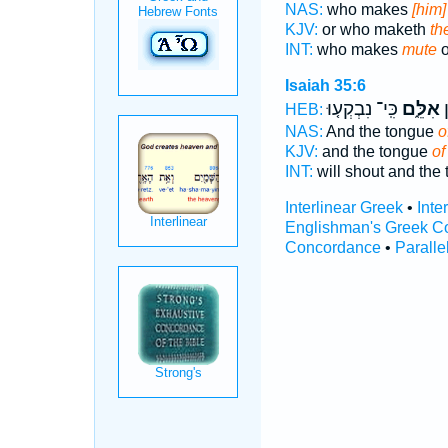
NAS:
who makes
[him]
KJV:
or who maketh
th
INT:
who makes
mute
o
Isaiah 35:6
ן
אִלֵּ֑ם
כִּֽי־ נִבְקְע֤וּ
HEB:
NAS:
And the tongue
o
KJV:
and the tongue
of
INT:
will shout and the
Interlinear Greek
•
Inte
Englishman's Greek C
Concordance
•
Paralle