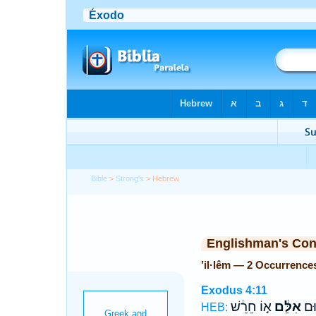
Bible
>
Strong's
> Hebrew
Englishman's Co
’il·lêm — 2 Occurrence
Exodus 4:11
֣וּם
אִלֵּ֔ם
א֣וֹ חֵרֵ֔שׁ
HEB: