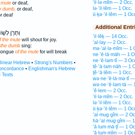
’il·lə·mîm — 2 Occ.
 mute
or deaf,
lə·’il·lêm — 1 Occ.
e dumb,
or deaf,
ū·ḵə·’il·lêm — 1 Oc
r deaf
Additional Entr
וְתָרֹ֖ן לְשׁ֣וֹ
’il·lêḵ — 14 Occ.
f the mute
will shout for joy.
’al·lay — 2 Occ.
 the dumb
sing:
mə·’al·lə·mîm — 1 
 tongue
of the mute
for will break
ne·’ĕ·lā·māh — 1 O
ne·’ĕ·lam·tî — 3 Oc
rlinear Hebrew
•
Strong's Numbers
•
tê·’ā·lam·nāh — 1 
oncordance
•
Englishman's Hebrew
ṯê·’ā·lêm — 1 Occ.
l Texts
wə·ne·’ĕ·lā·mə·tî —
wə·ne·’ĕ·lam·tā — 
’ê·lem — 2 Occ.
’il·lə·mîm — 2 Occ.
lə·’il·lêm — 1 Occ.
ū·ḵə·’il·lêm — 1 Oc
’al·mug·gîm — 2 Oc
hā·’al·mug·gîm — 1
’ă·lum·mā·ṯî — 1 Oc
’ă·lum·mîm — 1 Oc