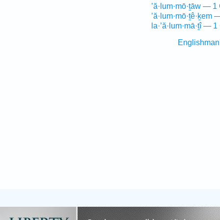
’ă·lum·mō·ṯāw — 1 
’ă·lum·mō·ṯê·ḵem —
la·’ă·lum·mā·ṯî — 1
Englishman