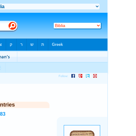
ntries
483