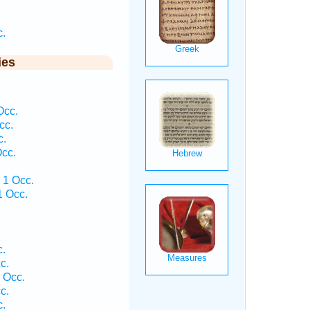
c.
ies
Occ.
cc.
c.
Occ.
 1 Occ.
1 Occ.
c.
c.
 Occ.
c.
c.