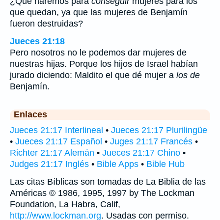
¿Qué haremos para
conseguir
mujeres para los
que quedan, ya que las mujeres de Benjamín
fueron destruidas?
Jueces 21:18
Pero nosotros no le podemos dar mujeres de
nuestras hijas. Porque los hijos de Israel habían
jurado diciendo: Maldito el que dé mujer a
los de
Benjamín.
Enlaces
Jueces 21:17 Interlineal
•
Jueces 21:17 Plurilingüe
•
Jueces 21:17 Español
•
Juges 21:17 Francés
•
Richter 21:17 Alemán
•
Jueces 21:17 Chino
•
Judges 21:17 Inglés
•
Bible Apps
•
Bible Hub
Las citas Bíblicas son tomadas de La Biblia de las
Américas © 1986, 1995, 1997 by The Lockman
Foundation, La Habra, Calif,
http://www.lockman.org
. Usadas con permiso.