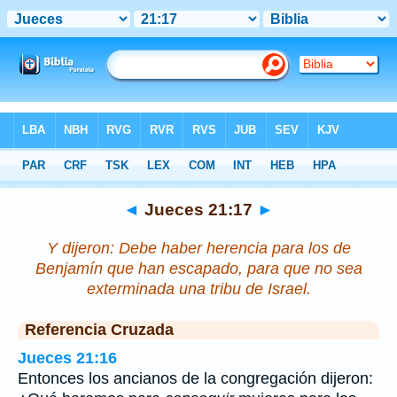
Biblia
>
Jueces
>
Capítulo 21
> Verso 17
◄
Jueces 21:17
►
Y dijeron:
Debe haber
herencia para los de
Benjamín que han escapado, para que no sea
exterminada una tribu de Israel.
Referencia Cruzada
Jueces 21:16
Entonces los ancianos de la congregación dijeron: