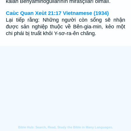
kalan Benyaminoğullarının mirasçıları olmalı.
Caùc Quan Xeùt 21:17 Vietnamese (1934)
Lại tiếp rằng: Những người còn sống sẽ nhận
được sản nghiệp thuộc về Bên-gia-min, kẻo một
chi phái bị truất khỏi Y-sơ-ra-ên chăng.