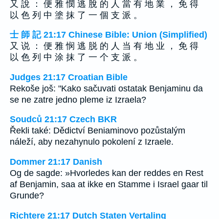
又 說 ： 便 雅 憫 逃 脫 的 人 當 有 地 業 ， 免 得
以 色 列 中 塗 抹 了 一 個 支 派 。
士 師 記 21:17 Chinese Bible: Union (Simplified)
又 说 ： 便 雅 悯 逃 脱 的 人 当 有 地 业 ， 免 得
以 色 列 中 涂 抹 了 一 个 支 派 。
Judges 21:17 Croatian Bible
Rekoše još: "Kako sačuvati ostatak Benjaminu da
se ne zatre jedno pleme iz Izraela?
Soudců 21:17 Czech BKR
Řekli také: Dědictví Beniaminovo pozůstalým
náleží, aby nezahynulo pokolení z Izraele.
Dommer 21:17 Danish
Og de sagde: »Hvorledes kan der reddes en Rest
af Benjamin, saa at ikke en Stamme i Israel gaar til
Grunde?
Richtere 21:17 Dutch Staten Vertaling