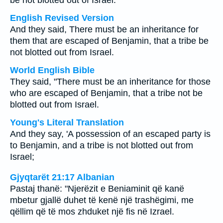
be not blotted out of Israel.
English Revised Version
And they said, There must be an inheritance for
them that are escaped of Benjamin, that a tribe be
not blotted out from Israel.
World English Bible
They said, "There must be an inheritance for those
who are escaped of Benjamin, that a tribe not be
blotted out from Israel.
Young's Literal Translation
And they say, 'A possession of an escaped party is
to Benjamin, and a tribe is not blotted out from
Israel;
Gjyqtarët 21:17 Albanian
Pastaj thanë: "Njerëzit e Beniaminit që kanë
mbetur gjallë duhet të kenë një trashëgimi, me
qëllim që të mos zhduket një fis në Izrael.