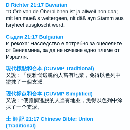
D Richter 21:17 Bavarian
"D Örb von de Überblibnen ist ja allweil non daa;
mit ien mueß s weitergeen, nit däß ayn Stamm aus
Isryheel ausglöscht werd.
Съдии 21:17 Bulgarian
И рекоха: Наследство е потребно за оцелелите
от Вениамина, за да не изчезне едно племе от
Израиля;
現代標點和合本 (CUVMP Traditional)
又說：「便雅憫逃脫的人當有地業，免得以色列中
塗抹了一個支派。
现代标点和合本 (CUVMP Simplified)
又说：“便雅悯逃脱的人当有地业，免得以色列中涂
抹了一个支派。
士 師 記 21:17 Chinese Bible: Union
(Traditional)