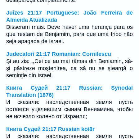
desapareça completamente.
Juízes 21:17 Portuguese: João Ferreira de
Almeida Atualizada
Disseram mais: Deve haver uma herança para os
que restam de Benjamim, para que uma tribo não
seja apagada de Israel.
Judecatori 21:17 Romanian: Cornilescu
Şi au zis: ,,Cei ce au mai rămas din Beniamin, să-
şi păstreze moştenirea, ca să nu se şteargă o
seminţie din Israel.
Книга Судей 21:17 Russian: Synodal
Translation (1876)
И сказали: наследственная земля пусть
остается уцелевшим сынам Вениамина, чтобы
не исчезло колено от Израиля;
Книга Судей 21:17 Russian koi8r
И сказали: наследственная земля пусть