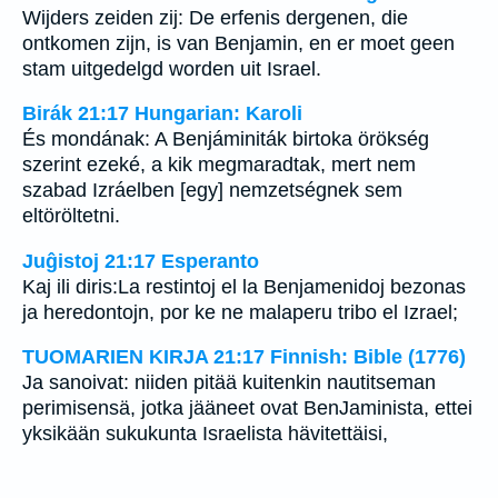
Wijders zeiden zij: De erfenis dergenen, die
ontkomen zijn, is van Benjamin, en er moet geen
stam uitgedelgd worden uit Israel.
Birák 21:17 Hungarian: Karoli
És mondának: A Benjáminiták birtoka örökség
szerint ezeké, a kik megmaradtak, mert nem
szabad Izráelben [egy] nemzetségnek sem
eltöröltetni.
Juĝistoj 21:17 Esperanto
Kaj ili diris:La restintoj el la Benjamenidoj bezonas
ja heredontojn, por ke ne malaperu tribo el Izrael;
TUOMARIEN KIRJA 21:17 Finnish: Bible (1776)
Ja sanoivat: niiden pitää kuitenkin nautitseman
perimisensä, jotka jääneet ovat BenJaminista, ettei
yksikään sukukunta Israelista hävitettäisi,