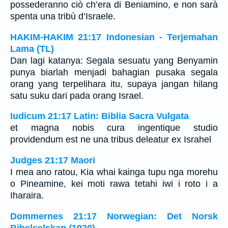
possederanno ciò ch’era di Beniamino, e non sarà
spenta una tribù d’Israele.
HAKIM-HAKIM 21:17 Indonesian - Terjemahan
Lama (TL)
Dan lagi katanya: Segala sesuatu yang Benyamin
punya biarlah menjadi bahagian pusaka segala
orang yang terpelihara itu, supaya jangan hilang
satu suku dari pada orang Israel.
Iudicum 21:17 Latin: Biblia Sacra Vulgata
et magna nobis cura ingentique studio
providendum est ne una tribus deleatur ex Israhel
Judges 21:17 Maori
I mea ano ratou, Kia whai kainga tupu nga morehu
o Pineamine, kei moti rawa tetahi iwi i roto i a
Iharaira.
Dommernes 21:17 Norwegian: Det Norsk
Bibelselskap (1930)