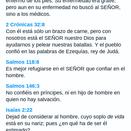
enfermó de los pies. Su enfermedad era grave,
pero aun en su enfermedad no buscó al SEÑOR,
sino a los médicos.
2 Crónicas 32:8
Con él está
sólo
un brazo de carne, pero con
nosotros está el SEÑOR nuestro Dios para
ayudarnos y pelear nuestras batallas. Y el pueblo
confió en las palabras de Ezequías, rey de Judá.
Salmos 118:8
Es mejor refugiarse en el SEÑOR que confiar en el
hombre.
Salmos 146:3
No confiéis en príncipes,
ni
en hijo de hombre en
quien no hay salvación.
Isaías 2:22
Dejad de considerar al hombre, cuyo soplo
de vida
está en su nariz; pues ¿en qué ha de ser él
estimado?