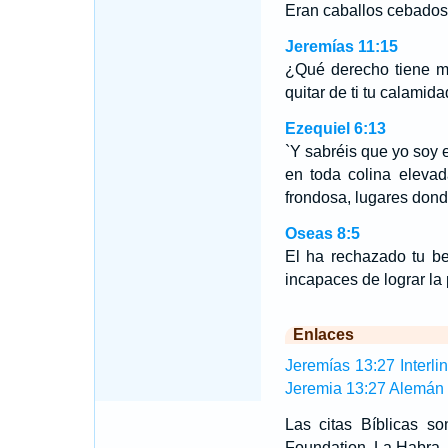
Eran caballos cebado
Jeremías 11:15
¿Qué derecho tiene m
quitar de ti tu calamid
Ezequiel 6:13
`Y sabréis que yo soy 
en toda colina elevad
frondosa, lugares dond
Oseas 8:5
El ha rechazado tu b
incapaces de lograr la 
Enlaces
Jeremías 13:27 Interli
Jeremia 13:27 Alemán
Las citas Bíblicas 
Foundation, La Habra, 