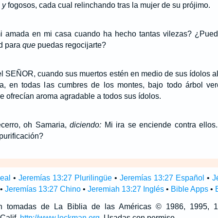
s
y
fogosos, cada cual relinchando tras la mujer de su prójimo.
i amada en mi casa cuando ha hecho tantas vilezas? ¿Pued
ad para
que
puedas regocijarte?
el SEÑOR, cuando sus muertos estén en medio de sus ídolos al
a, en todas las cumbres de los montes, bajo todo árbol ve
e ofrecían aroma agradable a todos sus ídolos.
ecerro, oh Samaria,
diciendo:
Mi ira se enciende contra ello
purificación?
neal
•
Jeremías 13:27 Plurilingüe
•
Jeremías 13:27 Español
•
J
•
Jeremías 13:27 Chino
•
Jeremiah 13:27 Inglés
•
Bible Apps
•
son tomadas de La Biblia de las Américas © 1986, 1995,
Calif,
http://www.lockman.org
. Usadas con permiso.