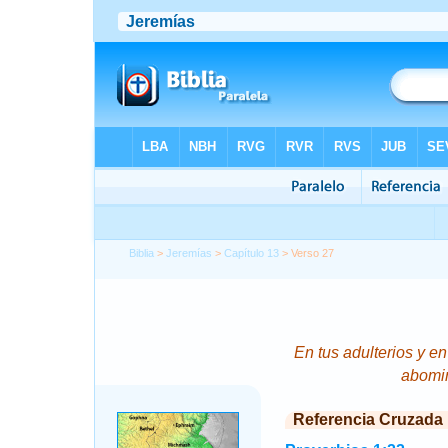
Biblia
>
Jeremías
>
Capítulo 13
> Verso 27
En
tus adulterios y
en
abomin
Referencia Cruzada