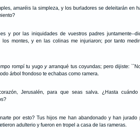
les, amaréis la simpleza, y los burladores se deleitarán en ha
miento?
ades y por las iniquidades de vuestros padres juntamente--
los montes, y en las colinas me injuriaron; por tanto med
empo rompí tu yugo
y
arranqué tus coyundas; pero dijiste: ``N
o todo árbol frondoso te echabas como ramera.
orazón, Jerusalén, para que seas salva. ¿Hasta cuándo 
os?
narte por esto? Tus hijos me han abandonado y han jurado
ieron adulterio y fueron en tropel a casa de las rameras.