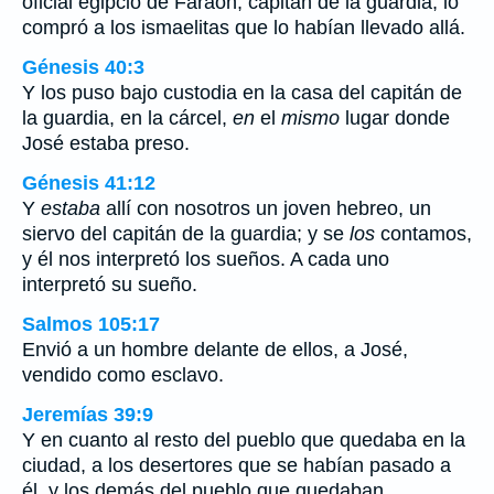
oficial egipcio de Faraón, capitán de la guardia, lo
compró a los ismaelitas que lo habían llevado allá.
Génesis 40:3
Y los puso bajo custodia en la casa del capitán de
la guardia, en la cárcel,
en
el
mismo
lugar donde
José estaba preso.
Génesis 41:12
Y
estaba
allí con nosotros un joven hebreo, un
siervo del capitán de la guardia; y se
los
contamos,
y él nos interpretó los sueños. A cada uno
interpretó su sueño.
Salmos 105:17
Envió a un hombre delante de ellos, a José,
vendido como esclavo.
Jeremías 39:9
Y en cuanto al resto del pueblo que quedaba en la
ciudad, a los desertores que se habían pasado a
él, y los demás del pueblo que quedaban,