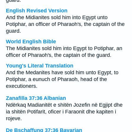
guard.
English Revised Version
And the Midianites sold him into Egypt unto
Potiphar, an officer of Pharaoh's, the captain of the
guard.
World English Bible
The Midianites sold him into Egypt to Potiphar, an
officer of Pharaoh's, the captain of the guard.
Young's Literal Translation
And the Medanites have sold him unto Egypt, to
Potiphar, a eunuch of Pharaoh, head of the
executioners.
Zanafilla 37:36 Albanian
Ndërkaq Madianitët e shitën Jozefin në Egjipt dhe
ia shitën Potifarit, oficer i Faraonit dhe kapiten i
rojeve.
De Bschaffung 37:36 Bavarian