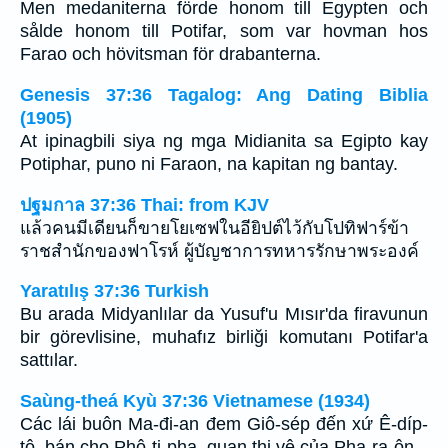
Men medaniterna förde honom till Egypten och
sålde honom till Potifar, som var hovman hos
Farao och hövitsman för drabanterna.
Genesis 37:36 Tagalog: Ang Dating Biblia
(1905)
At ipinagbili siya ng mga Midianita sa Egipto kay
Potiphar, puno ni Faraon, na kapitan ng bantay.
ปฐมกาล 37:36 Thai: from KJV
แล้วคนมีเดียนก็ขายโยเซฟในอียิปต์ไว้กับโปทิฟาร์ข้า
ราชสำนักของฟาโรห์ ผู้บัญชาการทหารรักษาพระองค์
Yaratılış 37:36 Turkish
Bu arada Midyanlılar da Yusuf'u Mısır'da firavunun
bir görevlisine, muhafız birliği komutanı Potifar'a
sattılar.
Saùng-theá Kyù 37:36 Vietnamese (1934)
Các lái buôn Ma-đi-an đem Giô-sép đến xứ Ê-díp-
tô, bán cho Phô-ti-pha, quan thị vệ của Pha-ra-ôn.