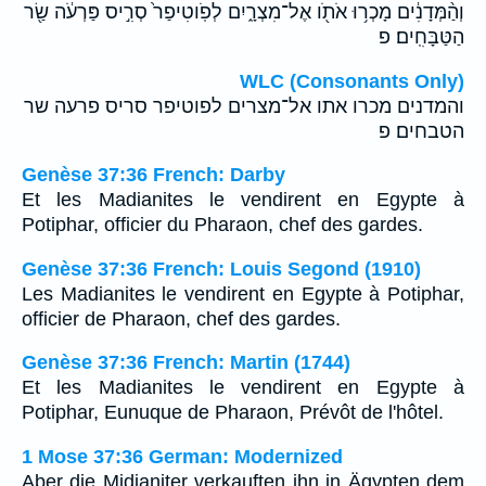
וְהַ֨מְּדָנִ֔ים מָכְר֥וּ אֹתֹ֖ו אֶל־מִצְרָ֑יִם לְפֹֽוטִיפַר֙ סְרִ֣יס פַּרְעֹ֔ה שַׂ֖ר
הַטַּבָּחִֽים׃ פ
WLC (Consonants Only)
והמדנים מכרו אתו אל־מצרים לפוטיפר סריס פרעה שר
הטבחים׃ פ
Genèse 37:36 French: Darby
Et les Madianites le vendirent en Egypte à
Potiphar, officier du Pharaon, chef des gardes.
Genèse 37:36 French: Louis Segond (1910)
Les Madianites le vendirent en Egypte à Potiphar,
officier de Pharaon, chef des gardes.
Genèse 37:36 French: Martin (1744)
Et les Madianites le vendirent en Egypte à
Potiphar, Eunuque de Pharaon, Prévôt de l'hôtel.
1 Mose 37:36 German: Modernized
Aber die Midianiter verkauften ihn in Ägypten dem