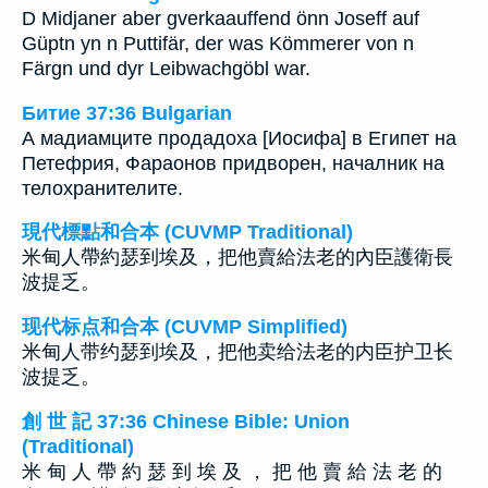
D Midjaner aber gverkaauffend önn Joseff auf
Güptn yn n Puttifär, der was Kömmerer von n
Färgn und dyr Leibwachgöbl war.
Битие 37:36 Bulgarian
А мадиамците продадоха [Иосифа] в Египет на
Петефрия, Фараонов придворен, началник на
телохранителите.
現代標點和合本 (CUVMP Traditional)
米甸人帶約瑟到埃及，把他賣給法老的內臣護衛長
波提乏。
现代标点和合本 (CUVMP Simplified)
米甸人带约瑟到埃及，把他卖给法老的内臣护卫长
波提乏。
創 世 記 37:36 Chinese Bible: Union
(Traditional)
米 甸 人 帶 約 瑟 到 埃 及 ， 把 他 賣 給 法 老 的