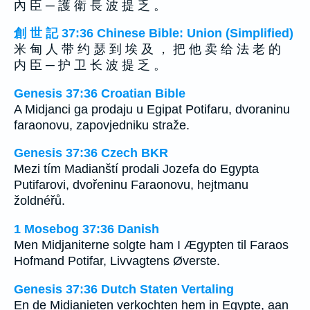
內 臣 ─ 護 衛 長 波 提 乏 。
創 世 記 37:36 Chinese Bible: Union (Simplified)
米 甸 人 带 约 瑟 到 埃 及 ， 把 他 卖 给 法 老 的
内 臣 ─ 护 卫 长 波 提 乏 。
Genesis 37:36 Croatian Bible
A Midjanci ga prodaju u Egipat Potifaru, dvoraninu
faraonovu, zapovjedniku straže.
Genesis 37:36 Czech BKR
Mezi tím Madianští prodali Jozefa do Egypta
Putifarovi, dvořeninu Faraonovu, hejtmanu
žoldnéřů.
1 Mosebog 37:36 Danish
Men Midjaniterne solgte ham I Ægypten til Faraos
Hofmand Potifar, Livvagtens Øverste.
Genesis 37:36 Dutch Staten Vertaling
En de Midianieten verkochten hem in Egypte, aan