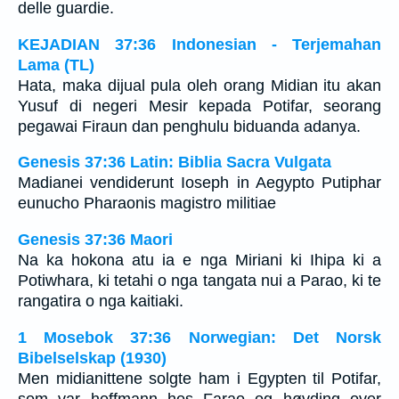
delle guardie.
KEJADIAN 37:36 Indonesian - Terjemahan
Lama (TL)
Hata, maka dijual pula oleh orang Midian itu akan
Yusuf di negeri Mesir kepada Potifar, seorang
pegawai Firaun dan penghulu biduanda adanya.
Genesis 37:36 Latin: Biblia Sacra Vulgata
Madianei vendiderunt Ioseph in Aegypto Putiphar
eunucho Pharaonis magistro militiae
Genesis 37:36 Maori
Na ka hokona atu ia e nga Miriani ki Ihipa ki a
Potiwhara, ki tetahi o nga tangata nui a Parao, ki te
rangatira o nga kaitiaki.
1 Mosebok 37:36 Norwegian: Det Norsk
Bibelselskap (1930)
Men midianittene solgte ham i Egypten til Potifar,
som var hoffmann hos Farao og høvding over