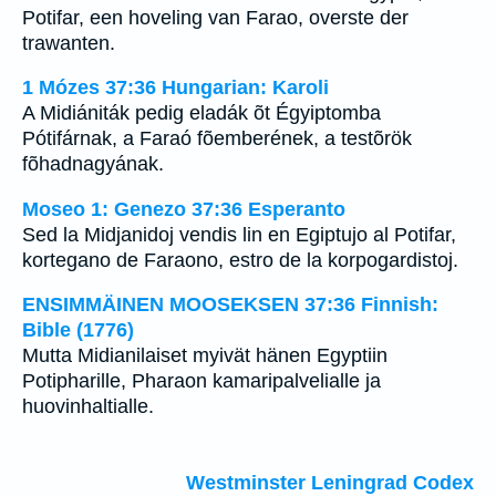
Potifar, een hoveling van Farao, overste der
trawanten.
1 Mózes 37:36 Hungarian: Karoli
A Midiániták pedig eladák õt Égyiptomba
Pótifárnak, a Faraó fõemberének, a testõrök
fõhadnagyának.
Moseo 1: Genezo 37:36 Esperanto
Sed la Midjanidoj vendis lin en Egiptujo al Potifar,
kortegano de Faraono, estro de la korpogardistoj.
ENSIMMÄINEN MOOSEKSEN 37:36 Finnish:
Bible (1776)
Mutta Midianilaiset myivät hänen Egyptiin
Potipharille, Pharaon kamaripalvelialle ja
huovinhaltialle.
Westminster Leningrad Codex