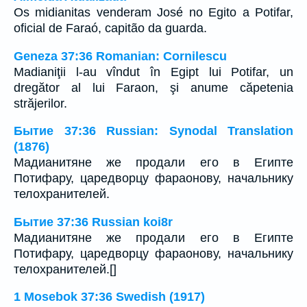
Os midianitas venderam José no Egito a Potifar,
oficial de Faraó, capitão da guarda.
Geneza 37:36 Romanian: Cornilescu
Madianiţii l-au vîndut în Egipt lui Potifar, un
dregător al lui Faraon, şi anume căpetenia
străjerilor.
Бытие 37:36 Russian: Synodal Translation
(1876)
Мадианитяне же продали его в Египте
Потифару, царедворцу фараонову, начальнику
телохранителей.
Бытие 37:36 Russian koi8r
Мадианитяне же продали его в Египте
Потифару, царедворцу фараонову, начальнику
телохранителей.[]
1 Mosebok 37:36 Swedish (1917)