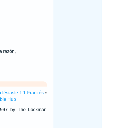
a razón,
clésiaste 1:1 Francés
•
ible Hub
 1997 by The Lockman