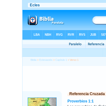
Biblia
>
Eclesiastés
>
Capítulo 1
> Verso 1
Referencia Cruzada
Proverbios 1:1