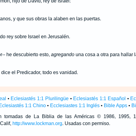
ón, hijo de David, rey de Israel:
anos, y que sus obras la alaben en las puertas.
ido rey sobre Israel en Jerusalén.
r-- he descubierto esto,
agregando
una cosa a otra para hallar l
dice el Predicador, todo es vanidad.
eal
•
Eclesiastés 1:1 Plurilingüe
•
Eclesiastés 1:1 Español
•
Ec
Eclesiastés 1:1 Chino
•
Ecclesiastes 1:1 Inglés
•
Bible Apps
•
B
son tomadas de La Biblia de las Américas © 1986, 1995,
Calif,
http://www.lockman.org
. Usadas con permiso.