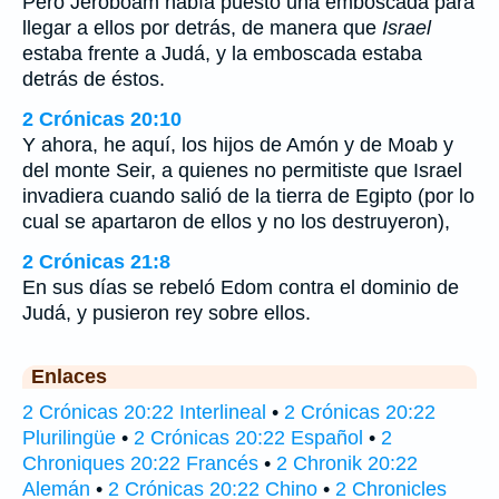
Pero Jeroboam había puesto una emboscada para
llegar a ellos por detrás, de manera que
Israel
estaba frente a Judá, y la emboscada estaba
detrás de éstos.
2 Crónicas 20:10
Y ahora, he aquí, los hijos de Amón y de Moab y
del monte Seir, a quienes no permitiste que Israel
invadiera cuando salió de la tierra de Egipto (por lo
cual se apartaron de ellos y no los destruyeron),
2 Crónicas 21:8
En sus días se rebeló Edom contra el dominio de
Judá, y pusieron rey sobre ellos.
Enlaces
2 Crónicas 20:22 Interlineal
•
2 Crónicas 20:22
Plurilingüe
•
2 Crónicas 20:22 Español
•
2
Chroniques 20:22 Francés
•
2 Chronik 20:22
Alemán
•
2 Crónicas 20:22 Chino
•
2 Chronicles