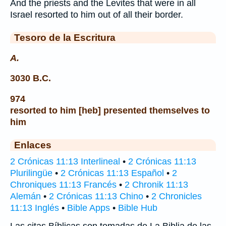
And the priests and the Levites that were in all
Israel resorted to him out of all their border.
Tesoro de la Escritura
A.
3030 B.C.
974
resorted to him [heb] presented themselves to
him
Enlaces
2 Crónicas 11:13 Interlineal
•
2 Crónicas 11:13
Plurilingüe
•
2 Crónicas 11:13 Español
•
2
Chroniques 11:13 Francés
•
2 Chronik 11:13
Alemán
•
2 Crónicas 11:13 Chino
•
2 Chronicles
11:13 Inglés
•
Bible Apps
•
Bible Hub
Las citas Bíblicas son tomadas de La Biblia de las