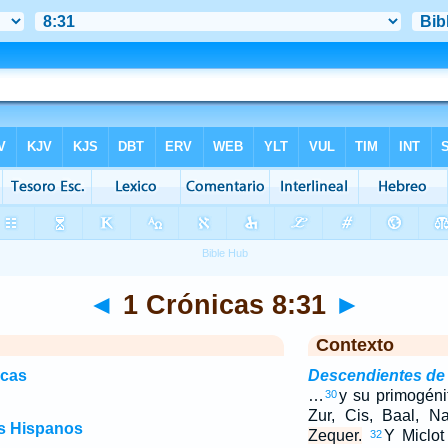
◄
1 Crónicas 8:31
►
Contexto
icas
Descendientes de
…
y su primogén
30
Zur, Cis, Baal, 
os Hispanos
Zequer.
Y Miclo
32