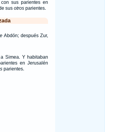
 con sus parientes en
 de sus
otros
parientes.
zada
ue
Abdón; después Zur,
 a Simea. Y habitaban
arientes en Jerusalén
os
parientes.