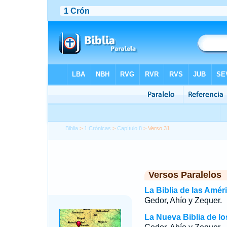
Biblia
>
1 Crónicas
>
Capítulo 8
> Verso 31
Versos Paralelos
La Biblia de las Amér
Gedor, Ahío y Zequer.
La Nueva Biblia de l