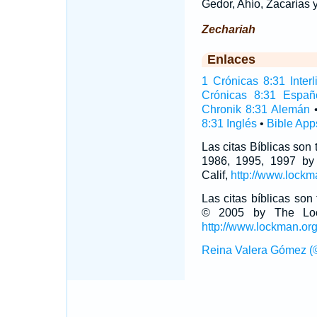
Gedor, Ahío, Zacarías y
Zechariah
Enlaces
1 Crónicas 8:31 Interl
Crónicas 8:31 Españ
Chronik 8:31 Alemán
8:31 Inglés
•
Bible App
Las citas Bíblicas son
1986, 1995, 1997 by
Calif,
http://www.lockm
Las citas bíblicas so
© 2005 by The Lock
http://www.lockman.or
Reina Valera Gómez (