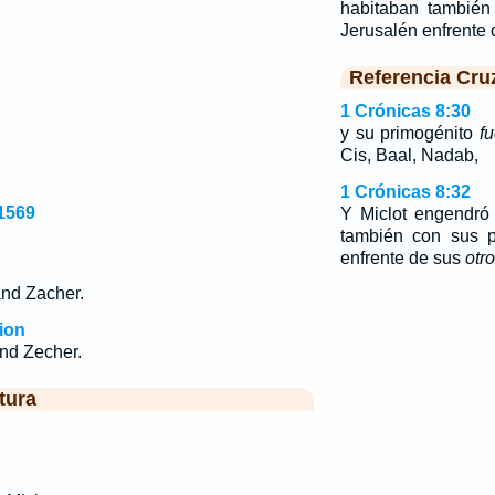
habitaban también
Jerusalén enfrente
Referencia Cru
1 Crónicas 8:30
y su primogénito
f
Cis, Baal, Nadab,
1 Crónicas 8:32
1569
Y Miclot engendró
también con sus p
enfrente de sus
otr
and Zacher.
ion
nd Zecher.
tura