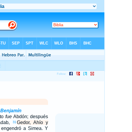
 Benjamín
ito
fue
Abdón; después
Nadab,
Gedor, Ahío y
31
t engendró a Simea. Y