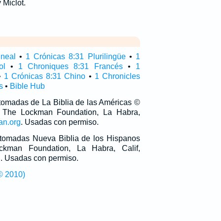
 Miclot.
ineal
•
1 Crónicas 8:31 Plurilingüe
•
1
ol
•
1 Chroniques 8:31 Francés
•
1
•
1 Crónicas 8:31 Chino
•
1 Chronicles
s
•
Bible Hub
 tomadas de La Biblia de las Américas ©
 The Lockman Foundation, La Habra,
an.org
. Usadas con permiso.
n tomadas Nueva Biblia de los Hispanos
man Foundation, La Habra, Calif,
g
. Usadas con permiso.
© 2010)