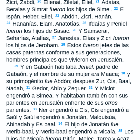
Zicri, Zabdi,
Elienai, Ziletai, Eliel,
Adaías,
20
21
Beraías y Simrat
fueron
los hijos de Simei.
E
22
Ispán, Heber, Eliel,
Abdón, Zicri, Hanán,
23
Hananías, Elam, Anatotías,
Ifdaías y Peniel
24
25
fueron
los hijos de Sasac.
Y Samserai,
26
Seharías, Atalías,
Jaresías, Elías y Zicri
fueron
27
los hijos de Jeroham.
Estos
fueron
jefes de las
28
casas
paternas conforme a sus generaciones,
hombres principales que vivieron en Jerusalén.
Y en Gabaón habitaba
Jehiel,
padre de
29
Gabaón, y el nombre de su mujer
era
Maaca;
y
30
su primogénito
fue
Abdón; después Zur, Cis, Baal,
Nadab,
Gedor, Ahío y Zequer.
Y Miclot
31
32
engendró a Simea. Y habitaban también con sus
parientes en Jerusalén enfrente de sus
otros
parientes.
Ner engendró a Cis, Cis engendró a
33
Saúl y Saúl engendró a Jonatán, Malquisúa,
Abinadab y Es-baal.
El hijo de Jonatán
fue
34
Merib-baal, y Merib-baal engendró a Micaía.
Los
35
hijos de Micaía
fueron
Pitón, Melec, Tarea y Acaz.