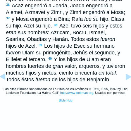
Acaz engendró a Joada, Joada engendró a
36
Alemet, Azmavet y Zimri, y Zimri engendró a Mosa;
y Mosa engendró a Bina; Rafa
fue
su hijo, Elasa
37
su hijo, Azel su hijo.
Azel tuvo seis hijos y estos
38
eran
sus nombres: Azricam, Bocru, Ismael,
Searías, Obadías y Hanán. Todos estos
fueron
hijos de Azel.
Los hijos de Esec su hermano
39
fueron
Ulam su primogénito, Jehús el segundo, y
Elifelet el tercero.
Y los hijos de Ulam eran
40
hombres fuertes de
gran
valor, arqueros, y tuvieron
muchos hijos y nietos, ciento cincuenta
en total.
Todos éstos
fueron
de los hijos de Benjamín.
Las citas Bíblicas son tomadas de La Biblia de las Américas © 1986, 1995, 1997 by The
Lockman Foundation, La Habra, Calif,
http://www.lockman.org
. Usadas con permiso.
Bible Hub