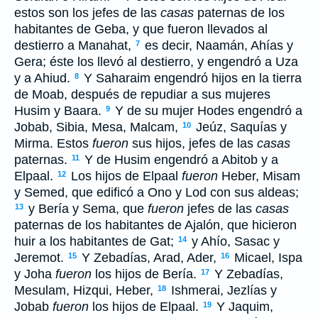
estos son los jefes de las
casas
paternas de los
habitantes de Geba, y que fueron llevados al
destierro a Manahat,
es decir, Naamán, Ahías y
7
Gera; éste los llevó al destierro, y engendró a Uza
y a Ahiud.
Y Saharaim engendró hijos en la tierra
8
de Moab, después de repudiar a sus mujeres
Husim y Baara.
Y de su mujer Hodes engendró a
9
Jobab, Sibia, Mesa, Malcam,
Jeúz, Saquías y
10
Mirma. Estos
fueron
sus hijos, jefes de las
casas
paternas.
Y de Husim engendró a Abitob y a
11
Elpaal.
Los hijos de Elpaal
fueron
Heber, Misam
12
y Semed, que edificó a Ono y Lod con sus aldeas;
y Bería y Sema, que
fueron
jefes de las
casas
13
paternas de los habitantes de Ajalón, que hicieron
huir a los habitantes de Gat;
y Ahío, Sasac y
14
Jeremot.
Y Zebadías, Arad, Ader,
Micael, Ispa
15
16
y Joha
fueron
los hijos de Bería.
Y Zebadías,
17
Mesulam, Hizqui, Heber,
Ishmerai, Jezlías y
18
Jobab
fueron
los hijos de Elpaal.
Y Jaquim,
19