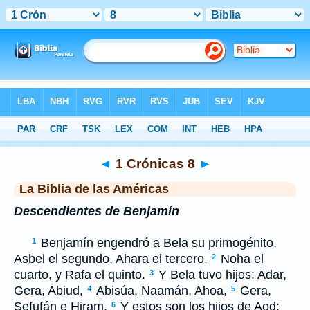
Biblia
>
LBLA
> 1 Crónicas 8
◄
1 Crónicas 8
►
La Biblia de las Américas
Descendientes de Benjamín
Benjamín engendró a Bela su primogénito,
1
Asbel el segundo, Ahara el tercero,
Noha el
2
cuarto, y Rafa el quinto.
Y Bela tuvo hijos: Adar,
3
Gera, Abiud,
Abisúa, Naamán, Ahoa,
Gera,
4
5
Sefufán e Hiram.
Y estos son los hijos de Aod:
6