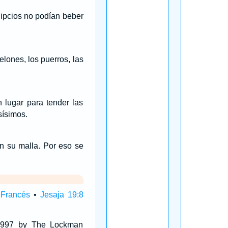
gipcios no podían beber
lones, los puerros, las
 lugar para tender las
sísimos.
en su malla. Por eso se
 Francés
•
Jesaja 19:8
 1997 by The Lockman