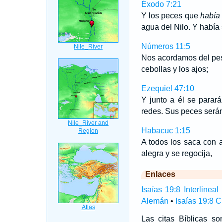
Éxodo 7:21
Y los peces que
había
agua del Nilo. Y había 
Números 11:5
Nos acordamos del pesc
cebollas y los ajos;
Ezequiel 47:10
Y junto a él se parar
redes. Sus peces será
Habacuc 1:15
A todos los saca con
alegra y se regocija,
Enlaces
Isaías 19:8 Interlineal
Alemán
•
Isaías 19:8 
Las citas Bíblicas 