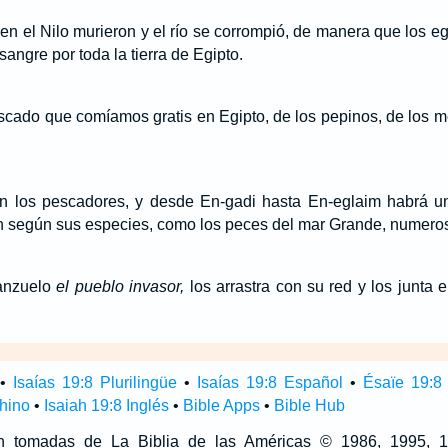
en el Nilo murieron y el río se corrompió, de manera que los e
sangre por toda la tierra de Egipto.
ado que comíamos gratis en Egipto, de los pepinos, de los me
án los pescadores, y desde En-gadi hasta En-eglaim habrá un
n según sus especies, como los peces del mar Grande, numero
 anzuelo
el pueblo invasor,
los arrastra con su red y los junta 
•
Isaías 19:8 Plurilingüe
•
Isaías 19:8 Español
•
Ésaïe 19:8
Chino
•
Isaiah 19:8 Inglés
•
Bible Apps
•
Bible Hub
son tomadas de La Biblia de las Américas © 1986, 1995,