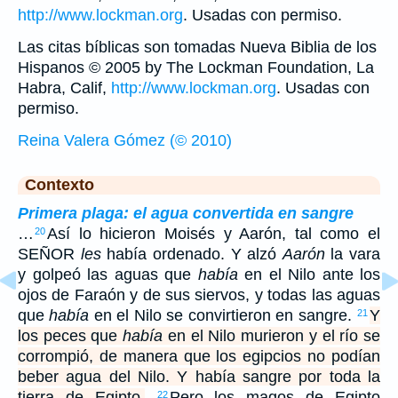
http://www.lockman.org
. Usadas con permiso.
Las citas bíblicas son tomadas Nueva Biblia de los
Hispanos © 2005 by The Lockman Foundation, La
Habra, Calif,
http://www.lockman.org
. Usadas con
permiso.
Reina Valera Gómez (© 2010)
Contexto
Primera plaga: el agua convertida en sangre
…
Así lo hicieron Moisés y Aarón, tal como el
20
SEÑOR
les
había ordenado. Y alzó
Aarón
la vara
y golpeó las aguas que
había
en el Nilo ante los
ojos de Faraón y de sus siervos, y todas las aguas
que
había
en el Nilo se convirtieron en sangre.
Y
21
los peces que
había
en el Nilo murieron y el río se
corrompió, de manera que los egipcios no podían
beber agua del Nilo. Y había sangre por toda la
tierra de Egipto.
Pero los magos de Egipto
22