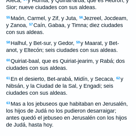
Afeca,
y Humta, y Quiriat-arba, que es Hebrón, y
Sior; nueve ciudades con sus aldeas.
Maón, Carmel, y Zif, y Juta,
Jezreel, Jocdeam,
55
56
y Zanoa,
Caín, Gabaa, y Timna; diez ciudades
57
con sus aldeas.
Halhul, y Bet-sur, y Gedor,
y Maarat, y Bet-
58
59
anot, y Eltecón; seis ciudades con sus aldeas.
Quiriat-baal, que es Quiriat-jearim, y Rabá; dos
60
ciudades con sus aldeas.
En el desierto, Bet-arabá, Midín, y Secaca,
y
61
62
Nibsán, y la Ciudad de la Sal, y Engadi; seis
ciudades con sus aldeas.
Mas a los jebuseos que habitaban en Jerusalén,
63
los hijos de Judá no los pudieron desarraigar;
antes quedó el jebuseo en Jerusalén con los hijos
de Judá, hasta hoy.