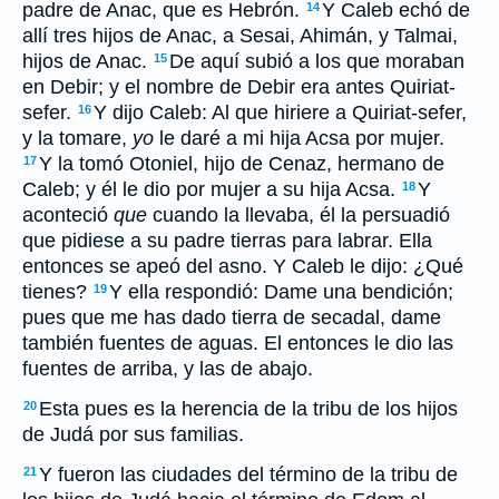
padre de Anac, que es Hebrón.
Y Caleb echó de
14
allí tres hijos de Anac, a Sesai, Ahimán, y Talmai,
hijos de Anac.
De aquí subió a los que moraban
15
en Debir; y el nombre de Debir era antes Quiriat-
sefer.
Y dijo Caleb: Al que hiriere a Quiriat-sefer,
16
y la tomare,
yo
le daré a mi hija Acsa por mujer.
Y la tomó Otoniel, hijo de Cenaz, hermano de
17
Caleb; y él le dio por mujer a su hija Acsa.
Y
18
aconteció
que
cuando la llevaba, él la persuadió
que pidiese a su padre tierras para labrar. Ella
entonces se apeó del asno. Y Caleb le dijo: ¿Qué
tienes?
Y ella respondió: Dame una bendición;
19
pues que me has dado tierra de secadal, dame
también fuentes de aguas. El entonces le dio las
fuentes de arriba, y las de abajo.
Esta pues es la herencia de la tribu de los hijos
20
de Judá por sus familias.
Y fueron las ciudades del término de la tribu de
21