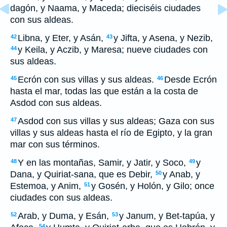
dagón, y Naama, y Maceda; dieciséis ciudades
con sus aldeas.
Libna, y Eter, y Asán,
y Jifta, y Asena, y Nezib,
42
43
y Keila, y Aczib, y Maresa; nueve ciudades con
44
sus aldeas.
Ecrón con sus villas y sus aldeas.
Desde Ecrón
45
46
hasta el mar, todas las que están a la costa de
Asdod con sus aldeas.
Asdod con sus villas y sus aldeas; Gaza con sus
47
villas y sus aldeas hasta el río de Egipto, y la gran
mar con sus términos.
Y en las montañas, Samir, y Jatir, y Soco,
y
48
49
Dana, y Quiriat-sana, que es Debir,
y Anab, y
50
Estemoa, y Anim,
y Gosén, y Holón, y Gilo; once
51
ciudades con sus aldeas.
Arab, y Duma, y Esán,
y Janum, y Bet-tapúa, y
52
53
54