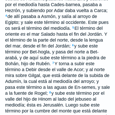
por el mediodía hasta Cades-barnea, pasaba a
Hezrón, y subiendo por Adar daba vuelta a Carca;
de allí pasaba a Asmón, y salía al arroyo de
4
Egipto; y sale este término al occidente. Este pues
os será el término del mediodía.
El término del
5
oriente
es
el mar Salado hasta el fin del Jordán. Y
el término de la parte del norte, desde la lengua
del mar, desde el fin del Jordán;
y sube este
6
término por Bet-hogla, y pasa del norte a Bet-
arabá, y de aquí sube este término a la piedra de
Bohán, hijo de Rubén.
Y torna a subir este
7
término a Debir desde el valle de Acor; y al norte
mira sobre Gilgal, que está delante de la subida de
Adumín, la cual está al mediodía del arroyo; y
pasa este término a las aguas de En-semes, y sale
a la fuente de Rogel;
y sube este término por el
8
valle del hijo de Hinom al lado del jebuseo al
mediodía; ésta es Jerusalén. Luego sube este
término por la cumbre del monte que está delante