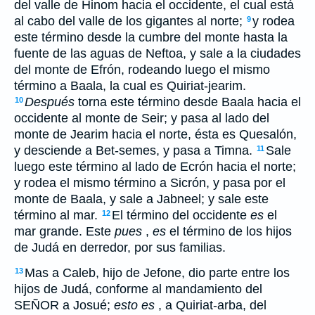
del valle de Hinom hacia el occidente, el cual está
al cabo del valle de los gigantes al norte;
y rodea
9
este término desde la cumbre del monte hasta la
fuente de las aguas de Neftoa, y sale a la ciudades
del monte de Efrón, rodeando luego el mismo
término a Baala, la cual es Quiriat-jearim.
Después
torna este término desde Baala hacia el
10
occidente al monte de Seir; y pasa al lado del
monte de Jearim hacia el norte, ésta es Quesalón,
y desciende a Bet-semes, y pasa a Timna.
Sale
11
luego este término al lado de Ecrón hacia el norte;
y rodea el mismo término a Sicrón, y pasa por el
monte de Baala, y sale a Jabneel; y sale este
término al mar.
El término del occidente
es
el
12
mar grande. Este
pues
,
es
el término de los hijos
de Judá en derredor, por sus familias.
Mas a Caleb, hijo de Jefone, dio parte entre los
13
hijos de Judá, conforme al mandamiento del
SEÑOR a Josué;
esto es
, a Quiriat-arba, del