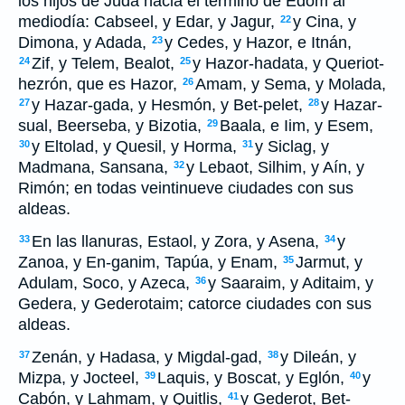
los hijos de Judá hacia el término de Edom al
mediodía: Cabseel, y Edar, y Jagur,
y Cina, y
22
Dimona, y Adada,
y Cedes, y Hazor, e Itnán,
23
Zif, y Telem, Bealot,
y Hazor-hadata, y Queriot-
24
25
hezrón, que es Hazor,
Amam, y Sema, y Molada,
26
y Hazar-gada, y Hesmón, y Bet-pelet,
y Hazar-
27
28
sual, Beerseba, y Bizotia,
Baala, e Iim, y Esem,
29
y Eltolad, y Quesil, y Horma,
y Siclag, y
30
31
Madmana, Sansana,
y Lebaot, Silhim, y Aín, y
32
Rimón; en todas veintinueve ciudades con sus
aldeas.
En las llanuras, Estaol, y Zora, y Asena,
y
33
34
Zanoa, y En-ganim, Tapúa, y Enam,
Jarmut, y
35
Adulam, Soco, y Azeca,
y Saaraim, y Aditaim, y
36
Gedera, y Gederotaim; catorce ciudades con sus
aldeas.
Zenán, y Hadasa, y Migdal-gad,
y Dileán, y
37
38
Mizpa, y Jocteel,
Laquis, y Boscat, y Eglón,
y
39
40
Cabón, y Lahmam, y Quitlis,
y Gederot, Bet-
41