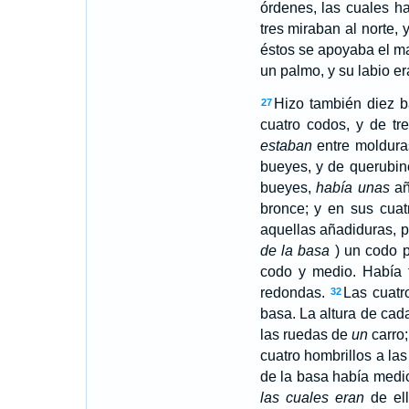
órdenes, las cuales h
tres miraban al norte, 
éstos se apoyaba el mar
un palmo, y su labio era
Hizo también diez b
27
cuatro codos, y de tr
estaban
entre moldur
bueyes, y de querubin
bueyes,
había unas
añ
bronce; y en sus cua
aquellas añadiduras, p
de la basa
) un codo p
codo y medio. Había 
redondas.
Las cuatr
32
basa. La altura de ca
las ruedas de
un
carro;
cuatro hombrillos a la
de la basa había medio
las cuales eran
de el