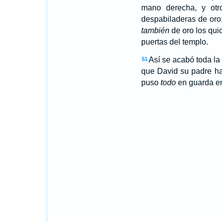
mano derecha, y otro
despabiladeras de oro
también
de oro los qui
puertas del templo.
Así se acabó toda l
51
que David su padre ha
puso
todo
en guarda en