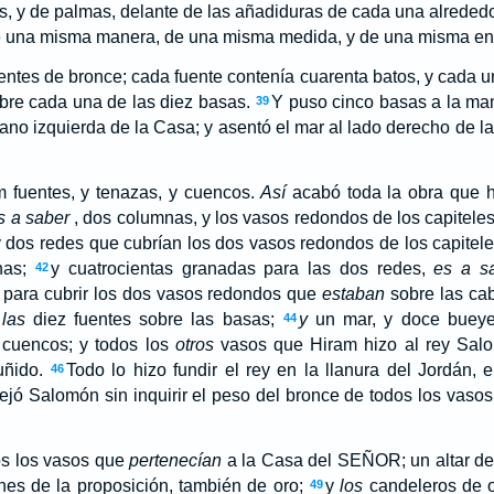
s, y de palmas, delante de las añadiduras de cada una alreded
e una misma manera, de una misma medida, y de una misma ent
entes de bronce; cada fuente contenía cuarenta batos, y cada u
bre cada una de las diez basas.
Y puso cinco basas a la ma
39
mano izquierda de la Casa; y asentó el mar al lado derecho de la
 fuentes, y tenazas, y cuencos.
Así
acabó toda la obra que h
s a saber
, dos columnas, y los vasos redondos de los capitele
y dos redes que cubrían los dos vasos redondos de los capitel
nas;
y cuatrocientas granadas para las dos redes,
es a s
42
 para cubrir los dos vasos redondos que
estaban
sobre las ca
y
las
diez fuentes sobre las basas;
y
un mar, y doce bueye
44
y cuencos; y todos los
otros
vasos que Hiram hizo al rey Salo
uñido.
Todo lo hizo fundir el rey en la llanura del Jordán, en
46
ejó Salomón sin inquirir el peso del bronce de todos los vasos,
s los vasos que
pertenecían
a la Casa del SEÑOR; un altar de
nes de la proposición, también de oro;
y
los
candeleros de o
49