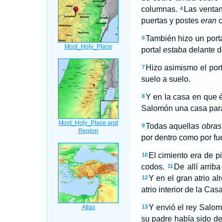
columnas.
Las venta
4
puertas y postes
eran
c
También hizo un porta
6
portal
estaba
delante d
Hizo asimismo el port
7
suelo a suelo.
Y en la casa en que é
8
Salomón una casa para
Todas aquellas
obras
9
por dentro como por fue
El cimiento
era
de pi
10
codos.
De allí arrib
11
Y en el gran atrio a
12
atrio interior de la Ca
Y envió el rey Salom
13
su padre había sido de