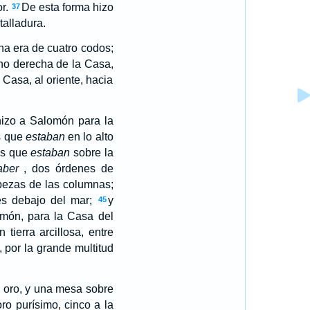
or.
De esta forma hizo
37
alladura.
na era de cuatro codos;
no derecha de la Casa,
 Casa, al oriente, hacia
izo a Salomón para la
s que
estaban
en lo alto
es que
estaban
sobre la
aber
, dos órdenes de
bezas de las columnas;
s debajo del mar;
y
45
món, para la Casa del
 tierra arcillosa, entre
 por la grande multitud
 oro, y una mesa sobre
ro purísimo, cinco a la