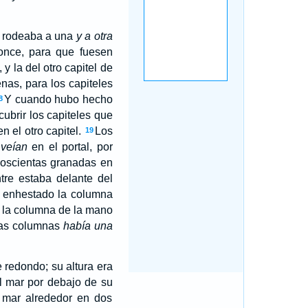
y rodeaba a una
y a otra
ronce, para que fuesen
y la del otro capitel de
as, para los capiteles
Y cuando hubo hecho
8
ubrir los capiteles que
n el otro capitel.
Los
19
veían
en el portal, por
oscientas granadas en
ntre estaba delante del
o enhestado la columna
 la columna de la mano
las columnas
había una
 redondo; su altura era
 mar por debajo de su
 mar alrededor en dos