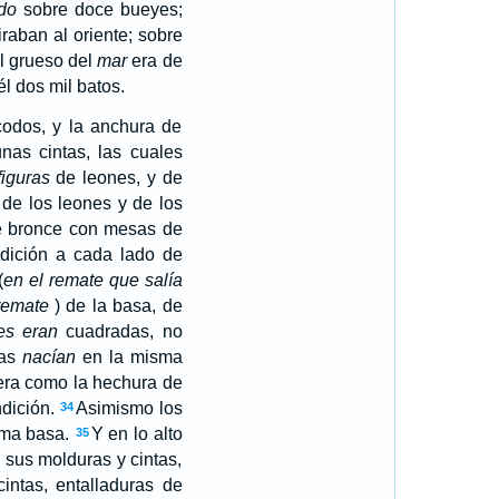
do
sobre doce bueyes;
iraban al oriente; sobre
l grueso del
mar
era de
él dos mil batos.
codos, y la anchura de
nas cintas, las cuales
figuras
de leones, y de
de los leones y de los
e bronce con mesas de
dición a cada lado de
(
en el remate que salía
remate
) de la basa, de
es eran
cuadradas, no
das
nacían
en la misma
era como la hechura de
ndición.
Asimismo los
34
isma basa.
Y en lo alto
35
 sus molduras y cintas,
intas, entalladuras de