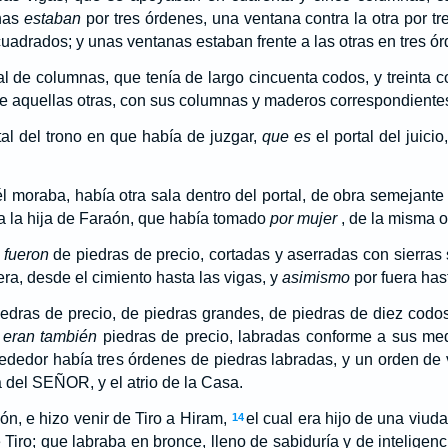
nas
estaban
por tres órdenes, una ventana contra la otra por t
uadrados; y unas ventanas estaban frente a las otras en tres ó
l de columnas, que tenía de largo cincuenta codos, y treinta 
e aquellas otras, con sus columnas y maderos correspondiente
al del trono en que había de juzgar,
que es
el portal del juicio
l moraba, había otra sala dentro del portal, de obra semejante 
 la hija de Faraón, que había tomado
por mujer
, de la misma o
 fueron
de piedras de precio, cortadas y aserradas con sierras
ra, desde el cimiento hasta las vigas, y
asimismo
por fuera hast
edras de precio, de piedras grandes, de piedras de diez codo
a
eran también
piedras de precio, labradas conforme a sus me
lrededor había tres órdenes de piedras labradas, y un orden de
sa del SEÑOR, y el atrio de la Casa.
ón, e hizo venir de Tiro a Hiram,
el cual era hijo de una viuda 
14
 Tiro; que labraba en bronce, lleno de sabiduría y de inteligenc