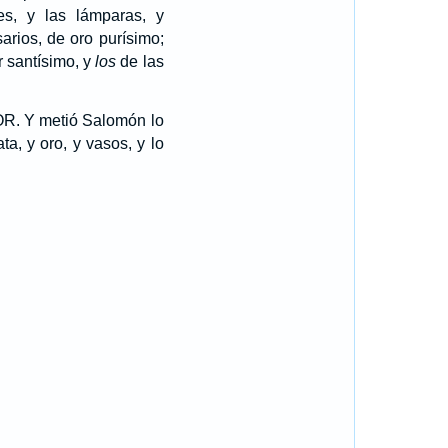
es, y las lámparas, y
arios, de oro purísimo;
r santísimo, y
los
de las
OR. Y metió Salomón lo
ata, y oro, y vasos, y lo