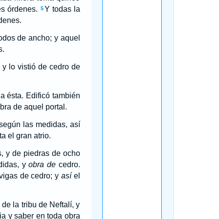
res órdenes.
Y todas la
5
rdenes.
codos de ancho; y aquel
s.
, y lo vistió de cedro de
a ésta. Edificó también
bra de aquel portal.
 según las medidas, así
a el gran atrio.
s, y de piedras de ocho
didas, y
obra de
cedro.
 vigas de cedro; y
así
el
de la tribu de Neftalí, y
ia y saber en toda obra