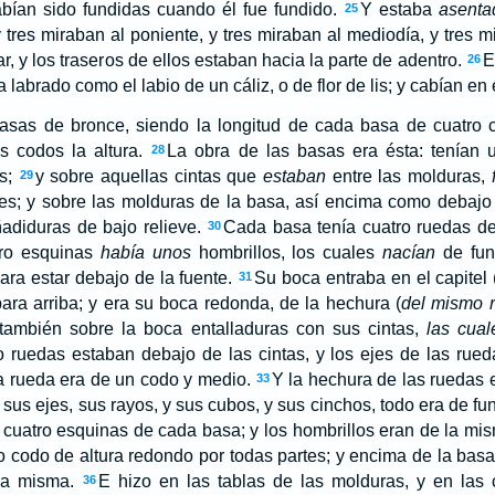
abían sido fundidas cuando él fue fundido.
Y estaba
asenta
25
y tres miraban al poniente, y tres miraban al mediodía, y tres m
, y los traseros de ellos estaban hacia la parte de adentro.
E
26
 labrado como el labio de un cáliz, o de flor de lis; y cabían en 
asas de bronce, siendo la longitud de cada basa de cuatro 
es codos la altura.
La obra de las basas era ésta: tenían u
28
as;
y sobre aquellas cintas que
estaban
entre las molduras,
29
es; y sobre las molduras de la basa, así encima como debajo 
adiduras de bajo relieve.
Cada basa tenía cuatro ruedas d
30
tro esquinas
había unos
hombrillos, los cuales
nacían
de fun
ara estar debajo de la fuente.
Su boca entraba en el capitel 
31
ara arriba; y era su boca redonda, de la hechura (
del mismo 
también sobre la boca entalladuras con sus cintas,
las cual
o ruedas estaban debajo de las cintas, y los ejes de las rue
da rueda era de un codo y medio.
Y la hechura de las ruedas 
33
 sus ejes, sus rayos, y sus cubos, y sus cinchos, todo era de fu
s cuatro esquinas de cada basa; y los hombrillos eran de la m
 codo de altura redondo por todas partes; y encima de la basa
la misma.
E hizo en las tablas de las molduras, y en las c
36