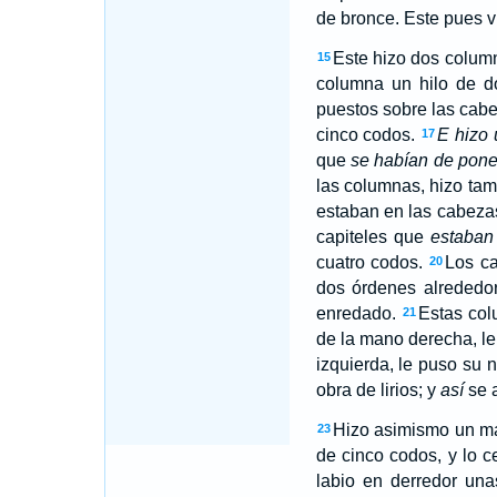
de bronce. Este pues v
Este hizo dos column
15
columna un hilo de 
puestos sobre las cabez
cinco codos.
E hizo
17
que
se habían de pone
las columnas, hizo ta
estaban en las cabez
capiteles que
estaban
cuatro codos.
Los ca
20
dos órdenes alrededor 
enredado.
Estas col
21
de la mano derecha, le
izquierda, le puso su 
obra de lirios; y
así
se a
Hizo asimismo un mar
23
de cinco codos, y lo c
labio en derredor un