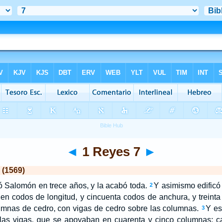
◄
1 Reyes 7
►
 (1569)
ó Salomón en trece años, y la acabó toda.
Y asimismo edificó
2
cien codos de longitud, y cincuenta codos de anchura, y treinta
umnas de cedro, con vigas de cedro sobre las columnas.
Y es
3
 las vigas, que se apoyaban en cuarenta y cinco columnas; ca