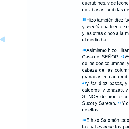
querubines, y de leone
diez basas fundidas d
Hizo también diez fu
38
y
asentó
una fuente so
y las otras cinco a la 
el mediodía.
Asimismo hizo Hiram
40
Casa del SEÑOR:
E
41
de las dos columnas; 
cabeza de las colum
granadas en cada red,
y
las
diez basas, 
43
calderos, y tenazas, 
SEÑOR de bronce br
Sucot y Saretán.
Y d
47
de ellos.
E hizo Salomón todo
48
la cual
estaban
los pa