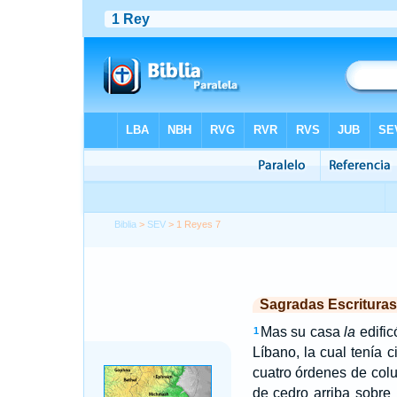
Biblia
>
SEV
> 1 Reyes 7
Sagradas Escrituras
Mas su casa
la
edific
1
Líbano, la cual tenía 
cuatro órdenes de col
de cedro arriba sobre