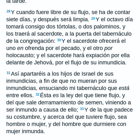
la tarde.
Y cuando fuere libre de su flujo, se ha de contar
28
siete días, y después será limpia.
Y el octavo día
29
tomará consigo dos tórtolas, o dos palominos, y
los traerá al sacerdote, a la puerta del tabernáculo
de la congregación:
Y el sacerdote ofrecerá el
30
uno
en
ofrenda por el pecado, y el otro
por
holocausto; y el sacerdote hará expiación por ella
delante de Jehová, por el flujo de su inmundicia.
Así apartaréis a los hijos de Israel de sus
31
inmundicias, a fin de que no mueran por sus
inmundicias, ensuciando mi tabernáculo que
está
entre ellos.
Ésta
es
la ley del que tiene flujo, y
32
del que sale derramamiento de semen, viniendo a
ser inmundo a causa de ello;
Y de la que padece
33
su costumbre, y acerca del que tuviere flujo, sea
hombre o mujer, y del hombre que durmiere con
mujer inmunda.