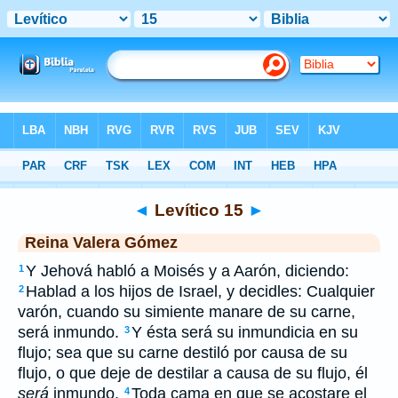
Biblia
>
RVG
> Levítico 15
◄
Levítico 15
►
Reina Valera Gómez
Y Jehová habló a Moisés y a Aarón, diciendo:
1
Hablad a los hijos de Israel, y decidles: Cualquier
2
varón, cuando su simiente manare de su carne,
será inmundo.
Y ésta será su inmundicia en su
3
flujo; sea que su carne destiló por causa de su
flujo, o que deje de destilar a causa de su flujo, él
será
inmundo.
Toda cama en que se acostare el
4