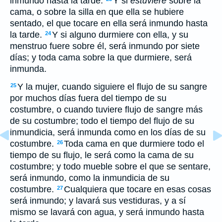
inmundo hasta la tarde.
Y si
estuviere
sobre la
cama, o sobre la silla en que ella se hubiere
sentado, el que tocare en ella será inmundo hasta
la tarde.
Y si alguno durmiere con ella, y su
24
menstruo fuere sobre él, será inmundo por siete
días; y toda cama sobre la que durmiere, será
inmunda.
Y la mujer, cuando siguiere el flujo de su sangre
25
por muchos días fuera del tiempo de su
costumbre, o cuando tuviere flujo de sangre más
de su costumbre; todo el tiempo del flujo de su
inmundicia, será inmunda como en los días de su
costumbre.
Toda cama en que durmiere todo el
26
tiempo de su flujo, le será como la cama de su
costumbre; y todo mueble sobre el que se sentare,
será inmundo, como la inmundicia de su
costumbre.
Cualquiera que tocare en esas cosas
27
será inmundo; y lavará sus vestiduras, y a sí
mismo se lavará con agua, y será inmundo hasta