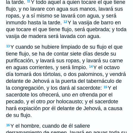
la tarde.
Y todo aquel a quien tocare el que tiene
11
flujo, y no lavare con agua sus manos, lavará sus
ropas, y a sí mismo se lavará con agua, y será
inmundo hasta la tarde.
Y la vasija de barro en
12
que tocare el que tiene flujo, será quebrada; y toda
vasija de madera será lavada con agua.
Y cuando se hubiere limpiado de su flujo el que
13
tiene flujo, se ha de contar siete días desde su
purificación, y lavará sus ropas, y lavará su carne
en aguas corrientes, y será limpio.
Y el octavo
14
día tomará dos tórtolas, o dos palominos, y vendrá
delante de Jehová a la puerta del tabernáculo de
la congregación, y los dará al sacerdote:
Y el
15
sacerdote los ofrecerá, uno
en
ofrenda por el
pecado, y el otro
por
holocausto; y el sacerdote
hará expiación por él delante de Jehová, a causa
de su flujo.
Y el hombre, cuando de él saliere
16
derramamiento de semen, lavará en aguas toda su