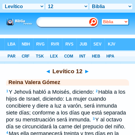
Biblia
>
RVG
> Levítico 12
◄
Levítico 12
►
Reina Valera Gómez
Y Jehová habló a Moisés, diciendo:
Habla a los
1
2
hijos de Israel, diciendo: La mujer cuando
concibiere y diere a luz a varón, será inmunda
siete días; conforme a los días que está separada
por su menstruación será inmunda.
Y al octavo
3
día se circuncidará la carne del prepucio del niño.
Mas ella permanecerá treinta y tres días en la
4