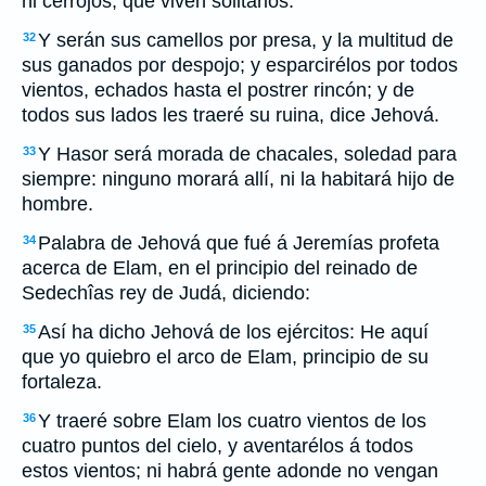
ni cerrojos, que viven solitarios.
Y serán sus camellos por presa, y la multitud de
32
sus ganados por despojo; y esparcirélos por todos
vientos, echados hasta el postrer rincón; y de
todos sus lados les traeré su ruina, dice Jehová.
Y Hasor será morada de chacales, soledad para
33
siempre: ninguno morará allí, ni la habitará hijo de
hombre.
Palabra de Jehová que fué á Jeremías profeta
34
acerca de Elam, en el principio del reinado de
Sedechîas rey de Judá, diciendo:
Así ha dicho Jehová de los ejércitos: He aquí
35
que yo quiebro el arco de Elam, principio de su
fortaleza.
Y traeré sobre Elam los cuatro vientos de los
36
cuatro puntos del cielo, y aventarélos á todos
estos vientos; ni habrá gente adonde no vengan