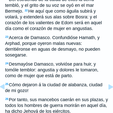
tembló, y el grito de su voz se oyó en el mar
Bermejo.
He aquí que como águila subirá y
22
volará, y extenderá sus alas sobre Bosra: y el
corazón de los valientes de Edom será en aquel
día como el corazón de mujer en angustias.
Acerca de Damasco. Confundióse Hamath, y
23
Arphad, porque oyeron malas nuevas:
derritiéronse en aguas de desmayo, no pueden
sosegarse.
Desmayóse Damasco, volvióse para huir, y
24
tomóle temblor: angustia y dolores le tomaron,
como de mujer que está de parto.
Cómo dejaron á la ciudad de alabanza, ciudad
25
de mi gozo!
Por tanto, sus mancebos caerán en sus plazas, y
26
todos los hombres de guerra morirán en aquel día,
ha dicho Jehová de los ejércitos.