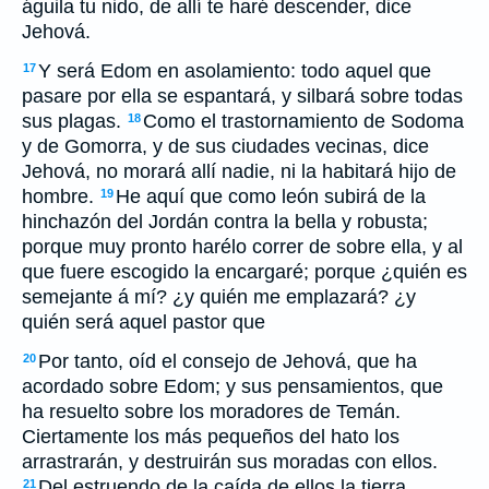
águila tu nido, de allí te haré descender, dice
Jehová.
Y será Edom en asolamiento: todo aquel que
17
pasare por ella se espantará, y silbará sobre todas
sus plagas.
Como el trastornamiento de Sodoma
18
y de Gomorra, y de sus ciudades vecinas, dice
Jehová, no morará allí nadie, ni la habitará hijo de
hombre.
He aquí que como león subirá de la
19
hinchazón del Jordán contra la bella y robusta;
porque muy pronto harélo correr de sobre ella, y al
que fuere escogido la encargaré; porque ¿quién es
semejante á mí? ¿y quién me emplazará? ¿y
quién será aquel pastor que
Por tanto, oíd el consejo de Jehová, que ha
20
acordado sobre Edom; y sus pensamientos, que
ha resuelto sobre los moradores de Temán.
Ciertamente los más pequeños del hato los
arrastrarán, y destruirán sus moradas con ellos.
Del estruendo de la caída de ellos la tierra
21