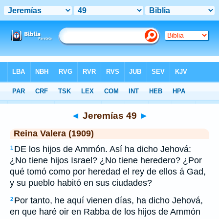
Biblia
>
RVR 1909
> Jeremías 49
◄
Jeremías 49
►
Reina Valera (1909)
DE los hijos de Ammón. Así ha dicho Jehová:
1
¿No tiene hijos Israel? ¿No tiene heredero? ¿Por
qué tomó como por heredad el rey de ellos á Gad,
y su pueblo habitó en sus ciudades?
Por tanto, he aquí vienen días, ha dicho Jehová,
2
en que haré oir en Rabba de los hijos de Ammón