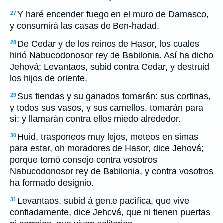
Y haré encender fuego en el muro de Damasco,
27
y consumirá las casas de Ben-hadad.
De Cedar y de los reinos de Hasor, los cuales
28
hirió Nabucodonosor rey de Babilonia. Así ha dicho
Jehová: Levantaos, subid contra Cedar, y destruid
los hijos de oriente.
Sus tiendas y su ganados tomarán: sus cortinas,
29
y todos sus vasos, y sus camellos, tomarán para
sí; y llamarán contra ellos miedo alrededor.
Huid, trasponeos muy lejos, meteos en simas
30
para estar, oh moradores de Hasor, dice Jehová;
porque tomó consejo contra vosotros
Nabucodonosor rey de Babilonia, y contra vosotros
ha formado designio.
Levantaos, subid á gente pacífica, que vive
31
confiadamente, dice Jehová, que ni tienen puertas