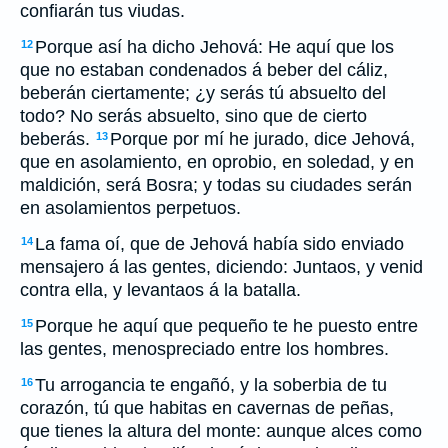
confiarán tus viudas.
Porque así ha dicho Jehová: He aquí que los
12
que no estaban condenados á beber del cáliz,
beberán ciertamente; ¿y serás tú absuelto del
todo? No serás absuelto, sino que de cierto
beberás.
Porque por mí he jurado, dice Jehová,
13
que en asolamiento, en oprobio, en soledad, y en
maldición, será Bosra; y todas su ciudades serán
en asolamientos perpetuos.
La fama oí, que de Jehová había sido enviado
14
mensajero á las gentes, diciendo: Juntaos, y venid
contra ella, y levantaos á la batalla.
Porque he aquí que pequeño te he puesto entre
15
las gentes, menospreciado entre los hombres.
Tu arrogancia te engañó, y la soberbia de tu
16
corazón, tú que habitas en cavernas de peñas,
que tienes la altura del monte: aunque alces como