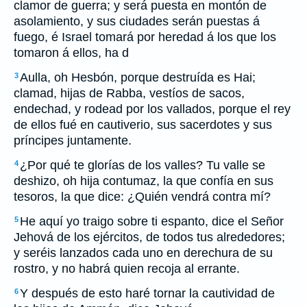
clamor de guerra; y será puesta en montón de
asolamiento, y sus ciudades serán puestas á
fuego, é Israel tomará por heredad á los que los
tomaron á ellos, ha d
Aulla, oh Hesbón, porque destruída es Hai;
3
clamad, hijas de Rabba, vestíos de sacos,
endechad, y rodead por los vallados, porque el rey
de ellos fué en cautiverio, sus sacerdotes y sus
príncipes juntamente.
¿Por qué te glorías de los valles? Tu valle se
4
deshizo, oh hija contumaz, la que confía en sus
tesoros, la que dice: ¿Quién vendrá contra mí?
He aquí yo traigo sobre ti espanto, dice el Señor
5
Jehová de los ejércitos, de todos tus alrededores;
y seréis lanzados cada uno en derechura de su
rostro, y no habrá quien recoja al errante.
Y después de esto haré tornar la cautividad de
6