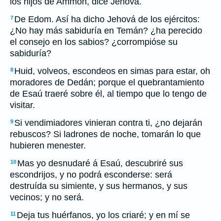
los hijos de Ammón, dice Jehová.
De Edom. Así ha dicho Jehová de los ejércitos:
7
¿No hay más sabiduría en Temán? ¿ha perecido
el consejo en los sabios? ¿corrompióse su
sabiduría?
Huid, volveos, escondeos en simas para estar, oh
8
moradores de Dedán; porque el quebrantamiento
de Esaú traeré sobre él, al tiempo que lo tengo de
visitar.
Si vendimiadores vinieran contra ti, ¿no dejarán
9
rebuscos? Si ladrones de noche, tomarán lo que
hubieren menester.
Mas yo desnudaré á Esaú, descubriré sus
10
escondrijos, y no podrá esconderse: será
destruída su simiente, y sus hermanos, y sus
vecinos; y no será.
Deja tus huérfanos, yo los criaré; y en mí se
11