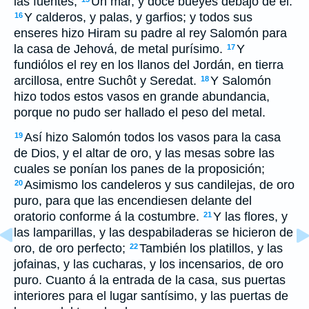
las fuentes;
Un mar, y doce bueyes debajo de él:
Y calderos, y palas, y garfios; y todos sus
16
enseres hizo Hiram su padre al rey Salomón para
la casa de Jehová, de metal purísimo.
Y
17
fundiólos el rey en los llanos del Jordán, en tierra
arcillosa, entre Suchôt y Seredat.
Y Salomón
18
hizo todos estos vasos en grande abundancia,
porque no pudo ser hallado el peso del metal.
Así hizo Salomón todos los vasos para la casa
19
de Dios, y el altar de oro, y las mesas sobre las
cuales se ponían los panes de la proposición;
Asimismo los candeleros y sus candilejas, de oro
20
puro, para que las encendiesen delante del
oratorio conforme á la costumbre.
Y las flores, y
21
las lamparillas, y las despabiladeras se hicieron de
oro, de oro perfecto;
También los platillos, y las
22
jofainas, y las cucharas, y los incensarios, de oro
puro. Cuanto á la entrada de la casa, sus puertas
interiores para el lugar santísimo, y las puertas de