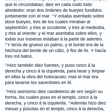
que lo circundaban, diez en cada codo todo
alrededor: eran dos órdenes de bueyes fundidos
juntamente con el mar.
Y estaba asentado sobre
4
doce bueyes, tres de los cuales miraban al
septentrión, y tres al occidente, y tres al mediodía,
y tres al oriente: y el mar asentaba sobre ellos, y
todas sus traseras estaban á la parte de adentro.
Y tenía de grueso un palmo, y el borde era de la
5
hechura del borde de un cáliz, ó flor de lis. Y hacía
tres mil batos.
Hizo también diez fuentes, y puso cinco á la
6
derecha y cinco á la izquierda, para lavar y limpiar
en ellas la obra del holocausto; mas el mar era
para lavarse los sacerdotes en él.
Hizo asimismo diez candeleros de oro según su
7
forma, los cuales puso en el templo, cinco á la
derecha, y cinco á la izquierda.
Además hizo diez
8
mesas y púsolas en el templo, cinco á la derecha,