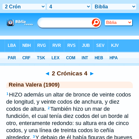
Biblia
>
RVR 1909
> 2 Crónicas 4
◄
2 Crónicas 4
►
Reina Valera (1909)
HIZO además un altar de bronce de veinte codos
1
de longitud, y veinte codos de anchura, y diez
codos de altura.
También hizo un mar de
2
fundición, el cual tenía diez codos del un borde al
otro, enteramente redondo: su altura era de cinco
codos, y una línea de treinta codos lo ceñía
alrededor.
Y debajo de él había figuras de bueyes
3