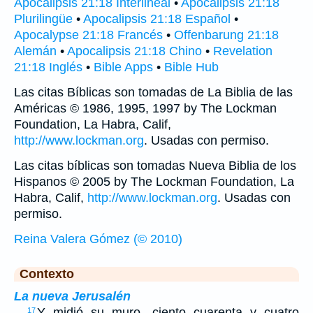
Apocalipsis 21:18 Interlineal
•
Apocalipsis 21:18
Plurilingüe
•
Apocalipsis 21:18 Español
•
Apocalypse 21:18 Francés
•
Offenbarung 21:18
Alemán
•
Apocalipsis 21:18 Chino
•
Revelation
21:18 Inglés
•
Bible Apps
•
Bible Hub
Las citas Bíblicas son tomadas de La Biblia de las
Américas © 1986, 1995, 1997 by The Lockman
Foundation, La Habra, Calif,
http://www.lockman.org
. Usadas con permiso.
Las citas bíblicas son tomadas Nueva Biblia de los
Hispanos © 2005 by The Lockman Foundation, La
Habra, Calif,
http://www.lockman.org
. Usadas con
permiso.
Reina Valera Gómez (© 2010)
Contexto
La nueva Jerusalén
…
Y midió su muro, ciento cuarenta y cuatro
17