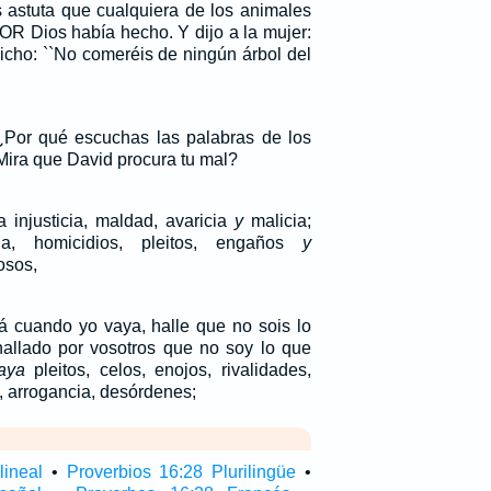
s astuta que cualquiera de los animales
R Dios había hecho. Y dijo a la mujer:
cho: ``No comeréis de ningún árbol del
¿Por qué escuchas las palabras de los
Mira que David procura tu mal?
 injusticia, maldad, avaricia
y
malicia;
a, homicidios, pleitos, engaños
y
sos,
 cuando yo vaya, halle que no sois lo
allado por vosotros que no soy lo que
aya
pleitos, celos, enojos, rivalidades,
, arrogancia, desórdenes;
lineal
•
Proverbios 16:28 Plurilingüe
•