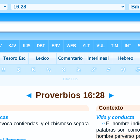
◄
Proverbios 16:28
►
Contexto
icas
Vida y conducta
ovoca contiendas, y el chismoso separa
…
El hombre indi
27
palabras son como
hombre perverso pr