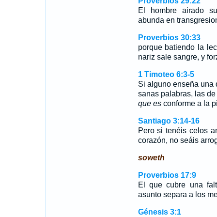
Proverbios 29:22
El hombre airado sus
abunda en transgresio
Proverbios 30:33
porque batiendo la le
nariz sale sangre, y fo
1 Timoteo 6:3-5
Si alguno enseña una d
sanas palabras, las de 
que es
conforme a la 
Santiago 3:14-16
Pero si tenéis celos 
corazón, no seáis arro
soweth
Proverbios 17:9
El que cubre una falt
asunto separa a los me
Génesis 3:1