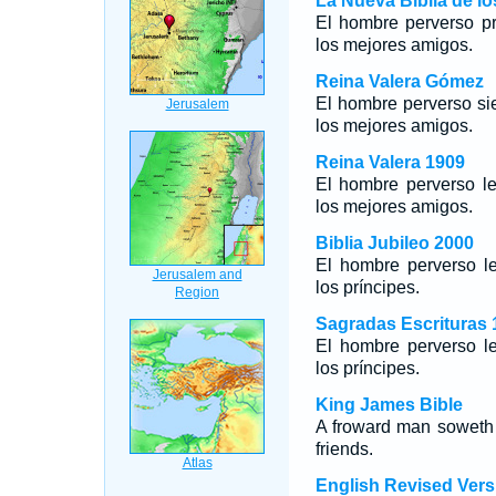
La Nueva Biblia de l
El hombre perverso pr
los mejores amigos.
Reina Valera Gómez
El hombre perverso si
los mejores amigos.
Reina Valera 1909
El hombre perverso le
los mejores amigos.
Biblia Jubileo 2000
El hombre perverso le
los príncipes.
Sagradas Escrituras 
El hombre perverso le
los príncipes.
King James Bible
A froward man soweth s
friends.
English Revised Vers