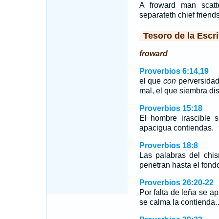
A froward man scatte
separateth chief friends
Tesoro de la Escri
froward
Proverbios 6:14,19
el que
con
perversidad
mal, el que siembra di
Proverbios 15:18
El hombre irascible s
apacigua contiendas.
Proverbios 18:8
Las palabras del chi
penetran hasta el fondo
Proverbios 26:20-22
Por falta de leña se a
se calma la contienda