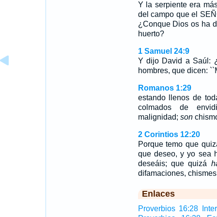
Y la serpiente era má
del campo que el SEÑO
¿Conque Dios os ha di
huerto?
1 Samuel 24:9
Y dijo David a Saúl: 
hombres, que dicen: ``
Romanos 1:29
estando llenos de toda
colmados de envidi
malignidad;
son
chismo
2 Corintios 12:20
Porque temo que quizá
que deseo, y yo sea h
deseáis; que quizá
h
difamaciones, chismes
Enlaces
Proverbios 16:28 Inter