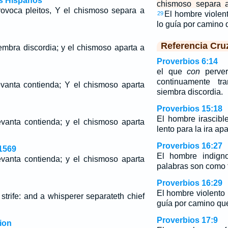
os Hispanos
chismoso separa a
ovoca pleitos, Y el chismoso separa a
El hombre violent
29
lo guía por camino
Referencia Cru
embra discordia; y el chismoso aparta a
Proverbios 6:14
el que
con
perver
continuamente t
vanta contienda; Y el chismoso aparta
siembra discordia.
Proverbios 15:18
El hombre irascible
vanta contienda; y el chismoso aparta
lento para la ira ap
Proverbios 16:27
1569
El hombre indign
vanta contienda; y el chismoso aparta
palabras son como 
Proverbios 16:29
El hombre violento i
trife: and a whisperer separateth chief
guía por camino qu
Proverbios 17:9
ion