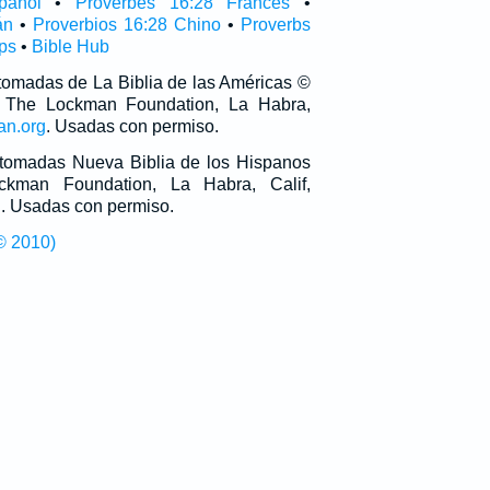
pañol
•
Proverbes 16:28 Francés
•
án
•
Proverbios 16:28 Chino
•
Proverbs
ps
•
Bible Hub
 tomadas de La Biblia de las Américas ©
 The Lockman Foundation, La Habra,
an.org
. Usadas con permiso.
n tomadas Nueva Biblia de los Hispanos
man Foundation, La Habra, Calif,
g
. Usadas con permiso.
© 2010)