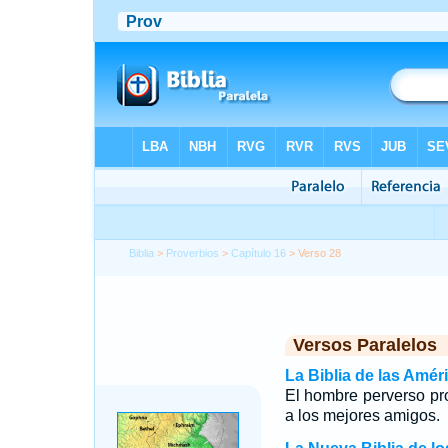
Biblia
>
Proverbios
>
Capítulo 16
> Verso 28
Versos Paralelos
La Biblia de las Amér
El hombre perverso pr
a los mejores amigos.