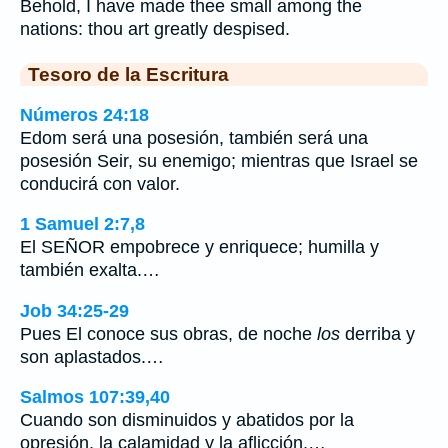
Behold, I have made thee small among the
nations: thou art greatly despised.
Tesoro de la Escritura
Números 24:18
Edom será una posesión, también será una
posesión Seir, su enemigo; mientras que Israel se
conducirá con valor.
1 Samuel 2:7,8
El SEÑOR empobrece y enriquece; humilla y
también exalta.…
Job 34:25-29
Pues El conoce sus obras, de noche
los
derriba y
son aplastados.…
Salmos 107:39,40
Cuando son disminuidos y abatidos por la
opresión, la calamidad y la aflicción,…