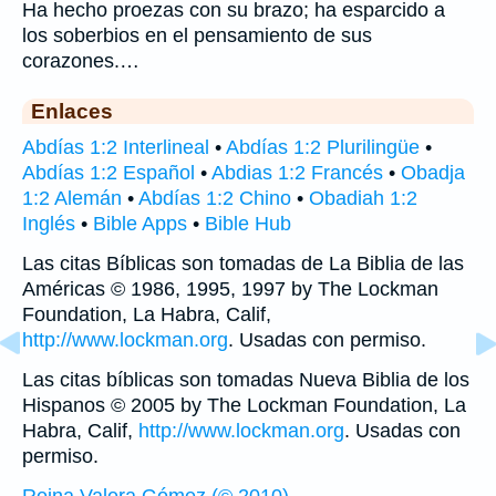
Ha hecho proezas con su brazo; ha esparcido a
los soberbios en el pensamiento de sus
corazones.…
Enlaces
Abdías 1:2 Interlineal
•
Abdías 1:2 Plurilingüe
•
Abdías 1:2 Español
•
Abdias 1:2 Francés
•
Obadja
1:2 Alemán
•
Abdías 1:2 Chino
•
Obadiah 1:2
Inglés
•
Bible Apps
•
Bible Hub
Las citas Bíblicas son tomadas de La Biblia de las
Américas © 1986, 1995, 1997 by The Lockman
Foundation, La Habra, Calif,
http://www.lockman.org
. Usadas con permiso.
Las citas bíblicas son tomadas Nueva Biblia de los
Hispanos © 2005 by The Lockman Foundation, La
Habra, Calif,
http://www.lockman.org
. Usadas con
permiso.
Reina Valera Gómez (© 2010)